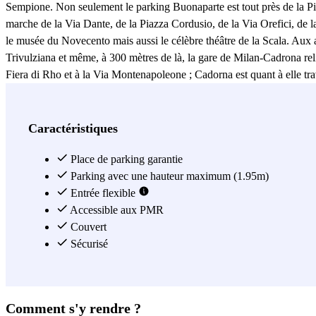
Sempione. Non seulement le parking Buonaparte est tout près de la Piaz
marche de la Via Dante, de la Piazza Cordusio, de la Via Orefici, de l
le musée du Novecento mais aussi le célèbre théâtre de la Scala. Aux
Trivulziana et même, à 300 mètres de là, la gare de Milan-Cadrona reli
Fiera di Rho et à la Via Montenapoleone ; Cadorna est quant à elle trav
à Sant’Ambrogio et jusqu'à la célèbre zone des canaux à l'arrêt Porta
effet vous déplacer facilement à travers tout le centre historique et to
Bonaparte qui entoure la Piazza Castello. Il offre d'autre part la possib
Caractéristiques
Voir plus
Place de parking garantie
Parking avec une hauteur maximum (1.95m)
Entrée flexible
Accessible aux PMR
Couvert
Sécurisé
Comment s'y rendre ?