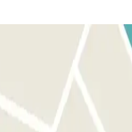
el. POUR SORTIR : Suivez les instructions du personnel. SI
tir."