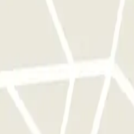
qu'une seule fois
e parkings de cet opérateur disponible sur Parclick.