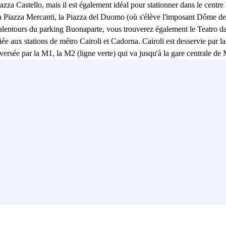
za Castello, mais il est également idéal pour stationner dans le centre 
a Piazza Mercanti, la Piazza del Duomo (où s'élève l'imposant Dôme de M
 alentours du parking Buonaparte, vous trouverez également le Teatro d
ée aux stations de métro Cairoli et Cadorna. Cairoli est desservie par l
ersée par la M1, la M2 (ligne verte) qui va jusqu'à la gare centrale de M
 Genova. Pour se garer à Milan, le plus simple est donc de se garer au
ute la ville. Le parking Buonaparte, ouvert 24h/24 et équipé de vidéosurve
ilité de recharger les véhicules électriques.