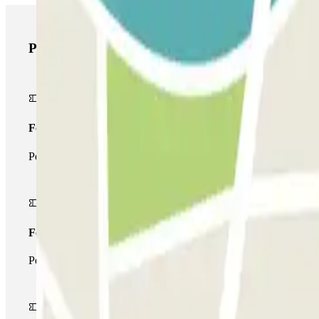
Produits Parclick
Forfait Simple
Pendant votre séjour, vous ne pourrez entrer et sortir du parking 
Forfait de stationnement multiple
Pendant votre séjour, vous pouvez utiliser l'ensemble du réseau d