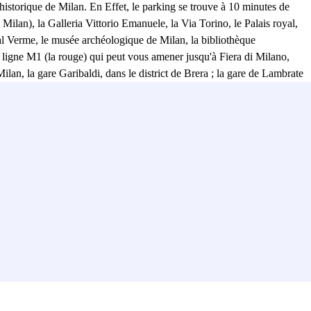
historique de Milan. En Effet, le parking se trouve à 10 minutes de
ilan), la Galleria Vittorio Emanuele, la Via Torino, le Palais royal,
al Verme, le musée archéologique de Milan, la bibliothèque
a ligne M1 (la rouge) qui peut vous amener jusqu'à Fiera di Milano,
ilan, la gare Garibaldi, dans le district de Brera ; la gare de Lambrate
 parking Buonaparte, quel que soit votre programme. Vous pouvez en
illance est très facile d'accès grâce à sa proximité avec le Foro