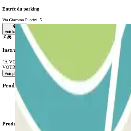
Entrée du parking
Via Giacomo Puccini, 5
Voir la carte
Instructions
"À VOTRE ARRIVÉE : Accédez au parking. Rendez-vous à l'accueil av
VOTRE PASS PERMET DES ENTRÉES/SORTIES ILLIMITÉES : Suivez 
Voir plus
Produits disponibles
Produits Parclick