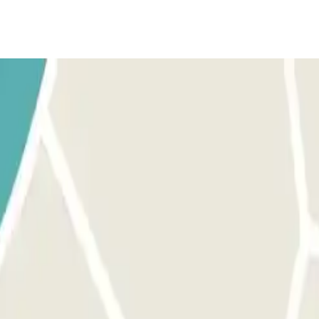
ec votre bon d'échange Parclick. Suivez les instructions du personn
le processus indiqué précédemment pour entrer comme pour sor