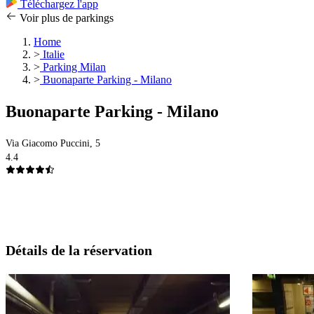
Téléchargez l'app
Voir plus de parkings
Home
>
Italie
>
Parking Milan
>
Buonaparte Parking - Milano
Buonaparte Parking - Milano
Via Giacomo Puccini, 5
4.4
Détails de la réservation