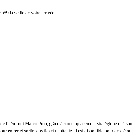
h59 la veille de votre arrivée.
 de l’aéroport Marco Polo, grâce à son emplacement stratégique et à so
r entrer et sortir sans ticket ni attente. Il est disponible pour des séjo