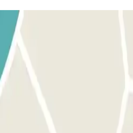
eption.
n.
 prise en charge. Pendant l'appel, une personne vous confirmera le poi