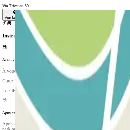
Via Triestina 80
Voir la carte
Instructions
Avant votre voyage
À votre arrivée, il est nécessaire de présenter votre réservation à la réc
Garez votre véhicule et validez votre réservation auprès de la réceptio
Localisation de la réception : Près de l’entrée principale
Après votre voyage
Après avoir récupéré vos bagages, appelez le parking pour demander la
parking vous sera fourni une fois la réservation effectuée.