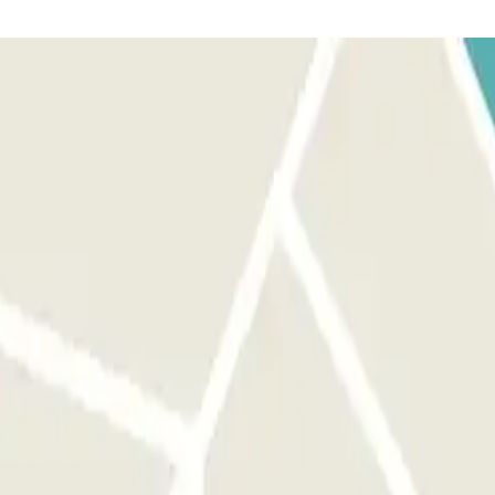
nt de rencontre à la terminal de l'aéroport. Le numéro de téléphone du