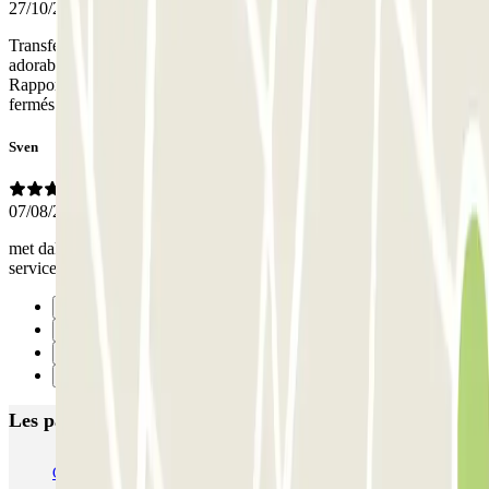
27/10/2025
Transfert du parking jusque Venise très facile. Le propriétaire a été
adorable et très disponible pour moi. Encore merci pour tout !
Rapport qualité-prix très correct, je vous le recommande les yeux
fermés.
Sven
07/08/2025
met dakkoffer goed te doen omdat de plekken buiten zijn. Goede
service verder
Précédent
1
2
Suivant
Les parkings les mieux notés à Venise
Garage San Marco - Venezia Centro