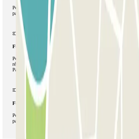
Pendant votre séjour, vous ne pourrez entrer et sortir du
parking qu'une seule fois
Forfait de stationnement multiple
Pendant votre séjour, vous pouvez utiliser l'ensemble du
réseau de parkings de cet opérateur disponible sur
Parclick.
Forfait illimité
Pendant votre séjour, vous pouvez entrer et sortir du
parking aussi souvent que vous le souhaitez.