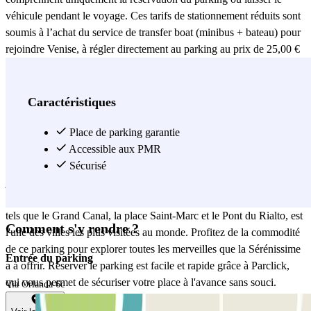
véhicule pendant le voyage. Ces tarifs de stationnement réduits sont
soumis à l’achat du service de transfer boat (minibus + bateau) pour
rejoindre Venise, à régler directement au parking au prix de 25,00 €
par personne. Ce service est valable pour un aller-retour et chaque
famille a droit à un billet gratuit pour un seul enfant mesurant moins
d’un mètre. HORAIRES DU TRANSFERT DE 9H00 À 13H30
Caractéristiques
PENDANT LES MOIS DE JANVIER À MAI ET D’OCTOBRE
À NOVEMBRE – LE RESTE DE L’ANNÉE DE 9H00 À 15H00
Place de parking garantie
Le trajet du parking à San Marco prendra environ 25 minutes. Un
Accessible aux PMR
point important à considérer est que le parking est limité à une seule
Sécurisé
journée calendaire. Si cette période est dépassée, une pénalité de 50€
par jour sera appliquée. Venise, avec ses sites touristiques charmants
tels que le Grand Canal, la place Saint-Marc et le Pont du Rialto, est
Comment s'y rendre ?
l'une des villes les plus visitées au monde. Profitez de la commodité
de ce parking pour explorer toutes les merveilles que la Sérénissime
Entrée du parking
a à offrir. Réserver le parking est facile et rapide grâce à Parclick,
qui vous permet de sécuriser votre place à l'avance sans souci.
Via Orlanda 6c
Choisissez Parking Low Cost San Lazzaro - Transfer Boat pour un