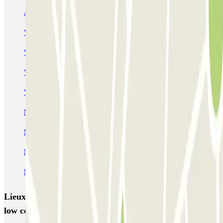
Autorimessa Comunale Venezia AVM - Porto di Venezia
Venice Utility Park - Shuttle - Porto di Venezia - Coperto
Venice Utility Park - Shuttle - Porto di Venezia - Scoperto
Venice Utility Park - Shuttle - Piazzale Roma - Coperto
Venice Utility Park - Shuttle - Piazzale Roma - Scoperto
MarcoPolo - FREE Shuttle - Aeroporto di Venezia
MarcoPolo - FREE Shuttle - Porto di Venezia
MarcoPolo - FREE Shuttle - Stazione di Venezia Mestre
MarcoPolo - FREE Shuttle - Piazzale Roma
Lieux et événements intéressants à proximité Parking
low cost San Lazzaro - Transfer Boat