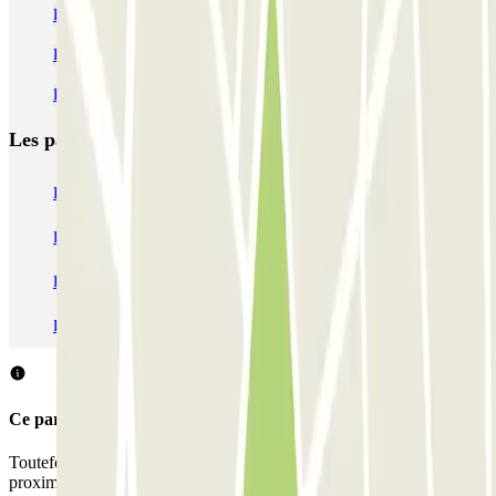
Parkings près de l'Hôtel Plaza Mestre
Parkings près du Best Western Hotel Bologna
Parking Mestre-Venise | 15 Parkings Pas Cher | Parclick
Les parkings les
plus réservés
Parking Paris
Parking Gare de Lyon
Parking Gare Montparnasse
Parking Charles de Gaulle - Roissy Aeroport
Parking Aéroport Roland Garros La Réunion P4 Longue Durée
Parking Aéroport Barcelone
Parking Aéroport Beauvais
Ce parking ne permet pas de réserver avec Parclick.
Toutefois, vous pouvez réserver une place dans les parkings à
proximité que nous vous proposons.