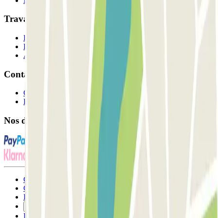
Nos parkings
Travaillons ensemble?
Professionnels
Fournisseur de parking
Affiliés
Contact
Contactez-nous
FAQ
Nos différents modes de paiement:
Conditions générales d'utilisation et contrat
Conditions d'annulation
Politique relative aux cookies
Gérer les cookies
Politique de confidentialité