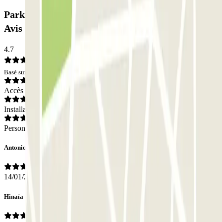
Parking low cost San Lazzaro - Transfer Boat:
Avis
4.7
Basé sur 5 avis
Accès
Installations
Personnel
Antonio
14/01/2026
Hinaïa