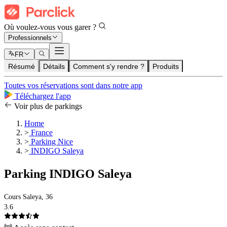
Où voulez-vous vous garer ?
Professionnels
FR
Résumé
Détails
Comment s'y rendre ?
Produits
Toutes vos réservations sont dans notre app
Téléchargez l'app
Voir plus de parkings
Home
>
France
>
Parking Nice
>
INDIGO Saleya
Parking INDIGO Saleya
Cours Saleya, 36
3.6