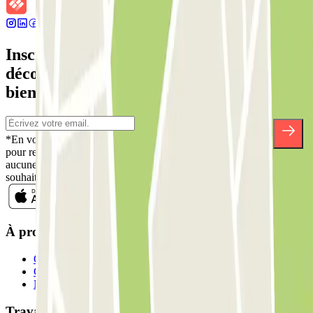
Inscrivez-vous à notre newsletter et
découvrez des réductions, des concours et
bien d'autres surprises.
*En vous inscrivant, vous acceptez notre politique de confidentialité
pour recevoir des communications commerciales de Parclick. Sans
aucune obligation, vous pouvez vous désinscrire quand vous le
souhaitez dans la même newsletter.
À propos de Parclick
Qui sommes-nous ?
Comment ça marche?
Nos parkings
Travaillons ensemble?