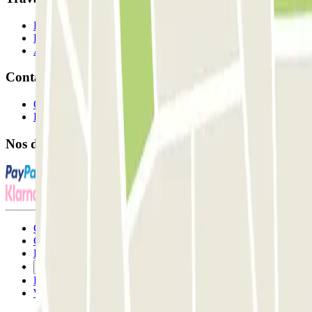
Professionnels
Fournisseur de parking
Affiliés
Contact
Contactez-nous
FAQ
Nos différents modes de paiement:
Conditions générales d'utilisation et contrat
Conditions d'annulation
Politique relative aux cookies
Gérer les cookies
Politique de confidentialité
Whistleblowing