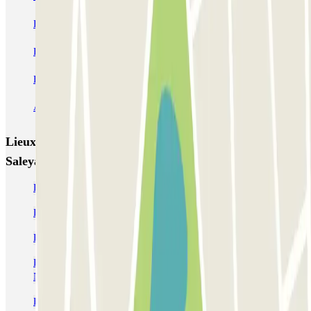
Easy Parking Aéroport - Intérieur - Nice
Parking Port Lympia Nice Easy parking - Couvert
Blue Valet - Aéroport de Nice Côte d'Azur (NCE)
Azur Voiturier - Aéroport de Nice
Lieux et événements intéressants à proximité INDIGO
Saleya
Parking près du Vieux-Nice
Parking pour le Carnaval de Nice | Parclick
Parkings près du village de Noël de Nice
Parkings près du Jardin Albert 1er pour le Festival du Livre de
Nice
Parking MAMAC Nice : Réservez votre place avec Parclick