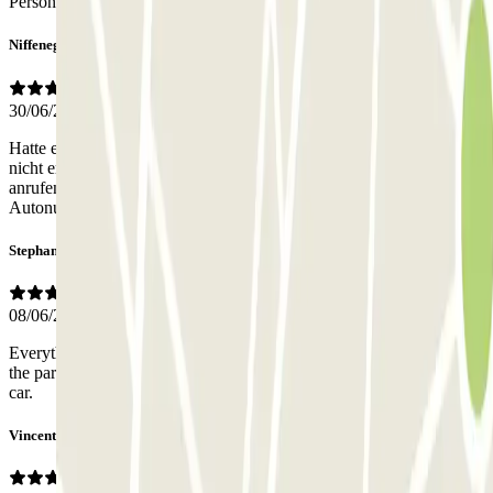
Personnel
Niffenegger
30/06/2026
Hatte einen Mietwagen und konnte die Kontrollschildnummer leider
nicht erfassen. Das mit dem Ticket nehmen und bei der Ausfahrt
anrufen hat geklappt, war aber umständlich. Schade , dass die
Autonummer bei der ersten Ausfahrt nicht gespeichert wurde.
Stephan
08/06/2026
Everything worked just fine. The location could not be more central,
the parkinglots are big and there is enough space to manouver the
car.
Vincent