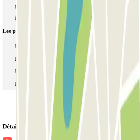
Parking au centre commercial Nicetoile
Parking Palais de la Méditerranée Nice : Réservez avec Parclick
Les parkings les
plus réservés
Parking Paris
Parking Gare de Lyon
Parking Gare Montparnasse
Parking Charles de Gaulle - Roissy Aeroport
Parking Aéroport Roland Garros La Réunion P4 Longue Durée
Parking Aéroport Barcelone
Parking Aéroport Beauvais
Détails de la réservation