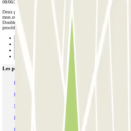
08/06/2026
Deux parking l'un a coté de l'autre, je me suis trompé de parking,
mon avis n'est possible que sur laccessibilité du parking.
Doublement duvtarif, je ne renouvellerais pas d'autant plus que la
procédure sans immat est compliqué.
Précédent
1
2
Suivant
Les parkings les mieux notés à Nice
P5 Aéroport de Nice Côte d'Azur Terminal 2 - Au contact
P6 Aéroport de Nice Côte d'Azur - Terminal 2 - Longue durée
Nicetoile
ECTOR - Service Voiturier - Nice - T2
ECTOR - Service Voiturier - Nice - T1
Easy Parking Aéroport - Extérieur - Nice