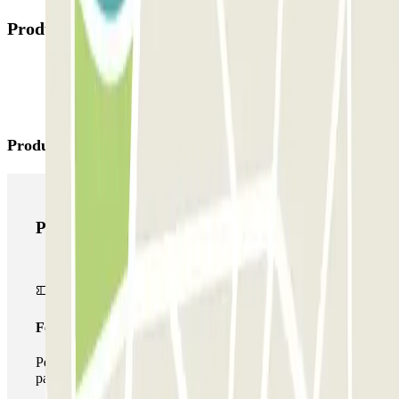
Produits disponibles
Produits Parclick
Produits Parclick
Forfait Simple
Pendant votre séjour, vous ne pourrez entrer et sortir du
parking qu'une seule fois