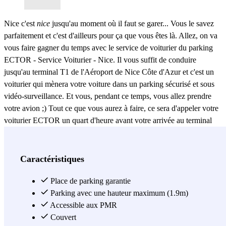
Nice c'est
nice
jusqu'au moment où il faut se garer... Vous le savez
parfaitement et c'est d'ailleurs pour ça que vous êtes là. Allez, on va
vous faire gagner du temps avec le service de voiturier du parking
ECTOR - Service Voiturier - Nice. Il vous suffit de conduire
jusqu'au terminal T1 de l'Aéroport de Nice Côte d'Azur et c'est un
voiturier qui mènera votre voiture dans un parking sécurisé et sous
vidéo-surveillance. Et vous, pendant ce temps, vous allez prendre
votre avion ;) Tout ce que vous aurez à faire, ce sera d'appeler votre
voiturier ECTOR un quart d'heure avant votre arrivée au terminal
T1 de l'Aéroport de Nice Côte d'Azur. Son numéro vous sera
envoyé par SMS la veille de votre voyage. Une fois au point de
rendez-vous, votre voiturier se chargera de conduire votre véhicule
Caractéristiques
dans le parking sécurisé proche de l'Aéroport de Nice Côte d'Azur.
À votre retour, vous n'aurez qu'à suivre le même procédé : après
Place de parking garantie
avoir pris rendez-vous avec le voiturier, votre véhicule vous attendra
Parking avec une hauteur maximum (1.9m)
devant la sortie du terminal T1. ECTOR constitue une excellente
Accessible aux PMR
alternative si vous cherchez une manière simple et pratique pour
Couvert