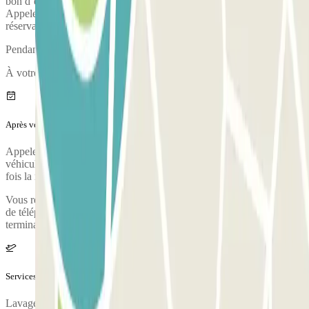
bon d’échange dans l’heure qui précède votre prise en charge.
Appelez depuis le numéro que vous aurez indiqué lors de votre
réservation afin d’être mis en contact directement avec le voiturier.
Pendant l'appel, une personne vous confirmera le point de rencontre.
À votre arrivée, votre véhicule fera l'objet d'un état des lieux.
Après votre voyage
Appelez le parking pour demander la prise en charge de votre
véhicule. Le numéro de téléphone du parking vous sera transmis une
fois la réservation effectuée.
Vous recevrez un e-mail ainsi qu'un SMS avec le nom et le numéro
de téléphone de la personne qui viendra chercher votre véhicule au
terminal.
Services supplémentaires (non inclus dans le prix)
Lavage/entretien du véhicule.