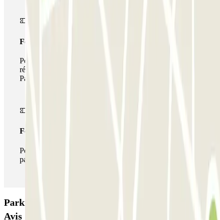
Forfait de stationnement multiple
Pendant votre séjour, vous pouvez utiliser l'ensemble du
réseau de parkings de cet opérateur disponible sur
Parclick.
Forfait illimité
Pendant votre séjour, vous pouvez entrer et sortir du
parking aussi souvent que vous le souhaitez.
Parking ECTOR - Service Voiturier - Nice - T1:
Avis