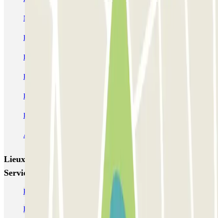
Nicetoile
ECTOR - Service Voiturier - Nice - T2
ECTOR - Service Voiturier - Nice - T1
Easy Parking Aéroport - Extérieur - Nice
Easy Parking Aéroport - Intérieur - Nice
Parking Port Lympia Nice Easy parking - Couvert
Blue Valet - Aéroport de Nice Côte d'Azur (NCE)
Azur Voiturier - Aéroport de Nice
Lieux et événements intéressants à proximité ECTOR -
Service Voiturier - Nice - T1
Parking Terminal 1 Aéroport Nice-Côte d'Azur | Parclick
Parking Aéroport Nice pas cher (Courte & longue durée)