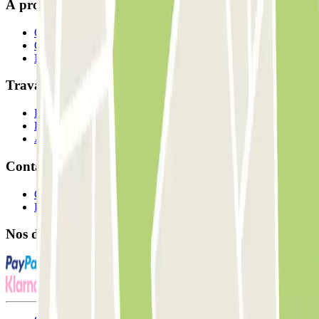
À propos de Parclick
Qui sommes-nous ?
Comment ça marche?
Nos parkings
Travaillons ensemble?
Professionnels
Fournisseur de parking
Affiliés
Contact
Contactez-nous
FAQ
Nos différents modes de paiement: