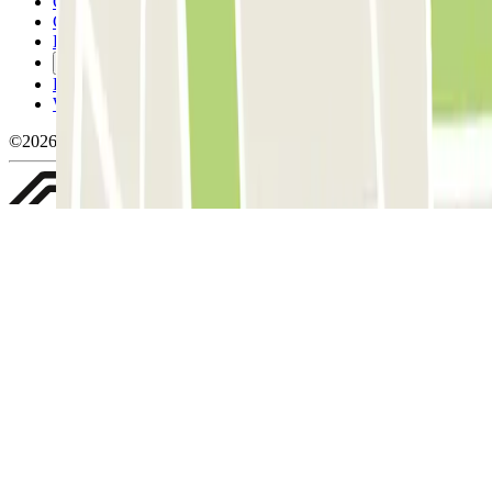
Conditions générales d'utilisation et contrat
Conditions d'annulation
Politique relative aux cookies
Gérer les cookies
Politique de confidentialité
Whistleblowing
©2026 Parclick. Tous droits réservés