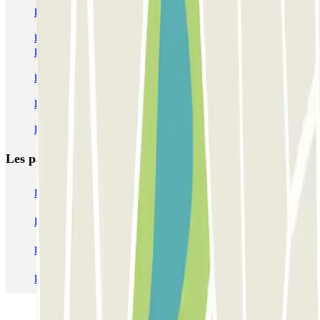
Parking Terminal 2 Aéroport Nice-Côte d'Azur | Parclick
Parking Promenade des Anglais : Réservez votre place avec
Parclick
Parkings à Nice et Cannes pour le Marathon Nice-Cannes
Parkings au musée Masséna
Parking Palais de la Méditerranée Nice : Réservez avec Parclick
Les parkings les
plus réservés
Parking Paris
Parking Gare de Lyon
Parking Gare Montparnasse
Parking Charles de Gaulle - Roissy Aeroport
Parking Aéroport Roland Garros La Réunion P4 Longue Durée
Parking Aéroport Barcelone
Parking Aéroport Beauvais