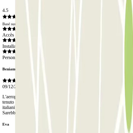
4.5
Basé sur 8 avis
Accès
Installations
Personnel
Beniamino
09/12/2025
L'aeroporto di Nizza è l'aeroporto più vicino al confine italiano e
tenuto conto che l'aeroporto di Genova ha poche destinazioni , molti
italiani della Liguria di ponente preferiscono utilizzare Nizza.
Sarebbe utile che il personale parlasse italiano.
Eva