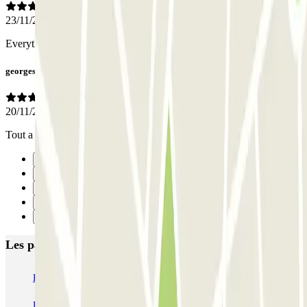
23/11/2025
Everything was good.
georges
20/11/2025
Tout a très bien fonctionné ... organisation et services...
Précédent
1
2
3
Suivant
Les parkings les mieux notés à Nice
P5 Aéroport de Nice Côte d'Azur Terminal 2 - Au contact
P6 Aéroport de Nice Côte d'Azur - Terminal 2 - Longue durée