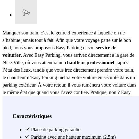
Manquer son train, c’est le genre d’expérience à laquelle on ne
s’habitue jamais tout à fait. Afin que votre voyage parte sur le bon
pied, nous vous proposons Easy Parking et son
service de
voiturier
. Avec Easy Parking, vous arrivez directement à la gare de
Nice-Ville, où vous attendra un
chauffeur professionnel
; après
l’état des lieux, tandis que vous irez directement prendre votre train,
le chauffeur d’Easy Parking mettra votre voiture en sécurité dans un
parking extérieur. À votre retour, il vous ramènera votre voiture dans
le même état que quand vous l’avez confiée. Pratique, non ? Easy
Parking, c’est un service disponible 24h/24, une sécurité garantie
pour votre véhicule et la possibilité d’un service de lavage – et bien
entendu, un gain de temps précieux. Tout ce que vous avez à faire,
Caractéristiques
c’est d’appeler le chauffeur une heure avant votre arrivée à la gare
ferroviaire. Celle-ci se trouve face à l’avenue Thiers, qui relie
Place de parking garantie
l’avenue Jean-Médecin et le boulevard Gambetta. Notez que vous
Parking avec une hauteur maximum (2.5m)