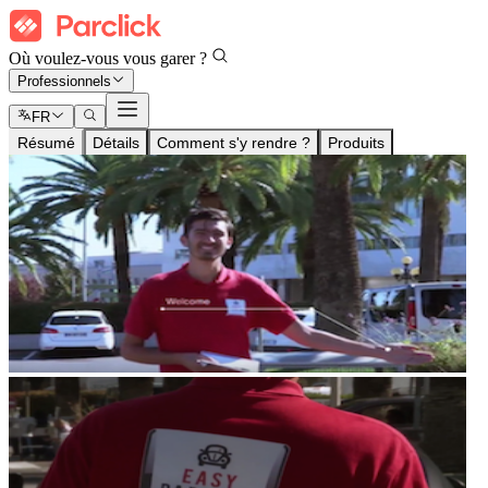
Où voulez-vous vous garer ?
Professionnels
FR
Résumé
Détails
Comment s'y rendre ?
Produits