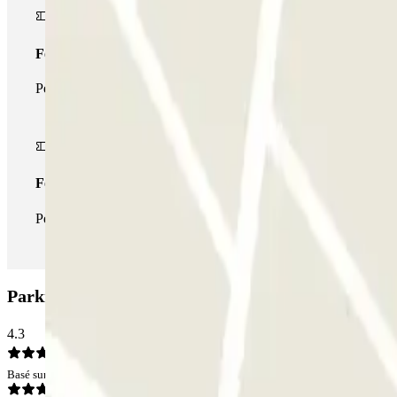
Forfait de stationnement multiple
Pendant votre séjour, vous pouvez utiliser l'ensemble du réseau d
Forfait illimité
Pendant votre séjour, vous pouvez entrer et sortir du parking aus
Parking Aeropark Riviera - Valet: Avis
4.3
Basé sur 28 avis