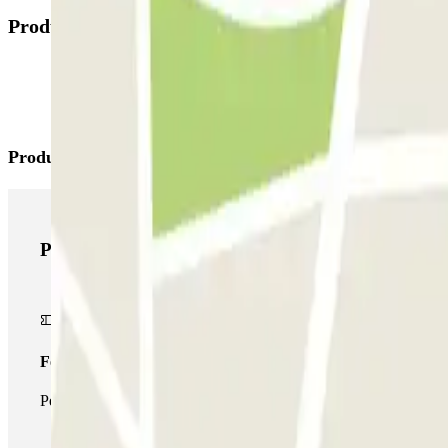
Produits disponibles
Produits Parclick
Produits Parclick
Forfait Simple
Pendant votre séjour, vous ne pourrez entrer et sortir du parking 