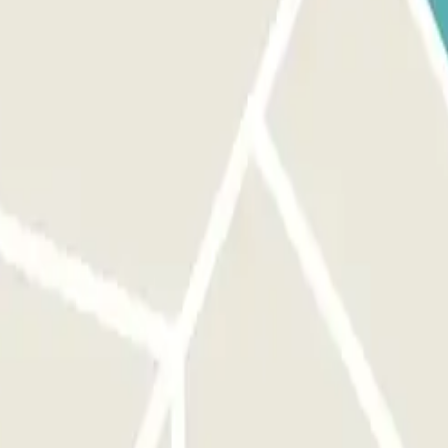
ctuée.
ervation effectuée.