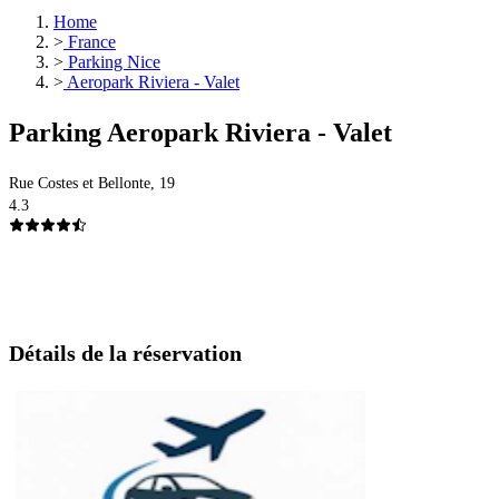
Home
>
France
>
Parking Nice
>
Aeropark Riviera - Valet
Parking Aeropark Riviera - Valet
Rue Costes et Bellonte, 19
4.3
Détails de la réservation