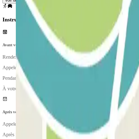
Voir la carte
Instructions
Avant votre voyage
Rendez-vous au dépose-minute.
Appelez le parking environ 30 minutes avant d'arriver à l'aéroport. Le
Pendant l'appel, une personne vous confirmera le point de rencontre.
À votre arrivée, votre véhicule fera l'objet d'un état des lieux.
Après votre voyage
Appelez le parking pour demander la prise en charge de votre véhicule
Après reception de vos bagages, appeler le parking pour les prévenir d