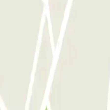
e parkings de cet opérateur disponible sur Parclick.
si souvent que vous le souhaitez.