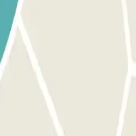
 numéro de téléphone du parking sera fourni une fois la réservation effe
. Le numéro de téléphone du parking vous sera transmis une fois la rés
e votre arrivée.