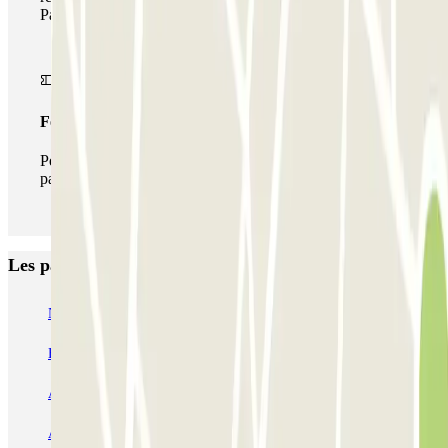
Parclick.
Forfait illimité
Pendant votre séjour, vous pouvez entrer et sortir du
parking aussi souvent que vous le souhaitez.
Les parkings les mieux notés à Nantes
NG Park - Aéroport Nantes
Blue Valet - Aéroport de Nantes Atlantique (NTE) - En extérieur
Aéronautique - Aéroport Nantes - Extérieur
Aéronautique - Aéroport Nantes - Couvert