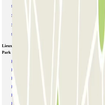
Ouest Parking - Aéroport Nantes Atlantique
Souillarderie - Bottière Zenpark
Seven Urban Suites - H Arena Zenpark
Cherche-Midi - Ile de Nantes Zenpark
Lieux et événements intéressants à proximité Yasso
Park - Aéroport Nantes - Valet
Parking Aéroport Nantes pas cher - Comparez des tarifs
Parking Île de Nantes pas cher
Parking Cité des Congrès Nantes pas cher
Parking Beaulieu Nantes pas cher | Parclick
Parking Gare de Nantes Sud pas cher
Parking Gare de Nantes Nord pas cher