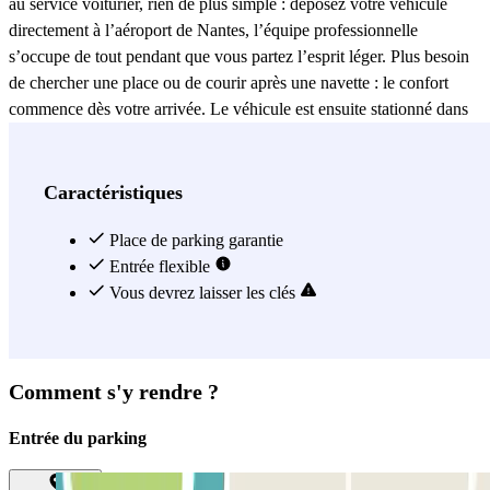
au service voiturier, rien de plus simple : déposez votre véhicule
directement à l’aéroport de Nantes, l’équipe professionnelle
s’occupe de tout pendant que vous partez l’esprit léger. Plus besoin
de chercher une place ou de courir après une navette : le confort
commence dès votre arrivée. Le véhicule est ensuite stationné dans
un parking surveillé en permanence, équipé de systèmes de sécurité
modernes assurant une protection maximale. Les emplacements sont
spacieux et adaptés à tous types de véhicules, pour un stationnement
Caractéristiques
pratique et sans mauvaise surprise. Avec
Yasso Park – Aéroport
Nantes – Valet
Place de parking garantie
, stationner à Nantes devient simple, rapide et
totalement sécurisé… le tout avec un service voiturier attentionné
Entrée flexible
qui fait vraiment la différence.
Vous devrez laisser les clés
Voir plus
Comment s'y rendre ?
Entrée du parking