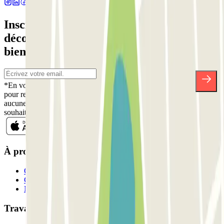
Inscrivez-vous à notre newsletter et
découvrez des réductions, des concours et
bien d'autres surprises.
*En vous inscrivant, vous acceptez notre politique de confidentialité
pour recevoir des communications commerciales de Parclick. Sans
aucune obligation, vous pouvez vous désinscrire quand vous le
souhaitez dans la même newsletter.
À propos de Parclick
Qui sommes-nous ?
Comment ça marche?
Nos parkings
Travaillons ensemble?