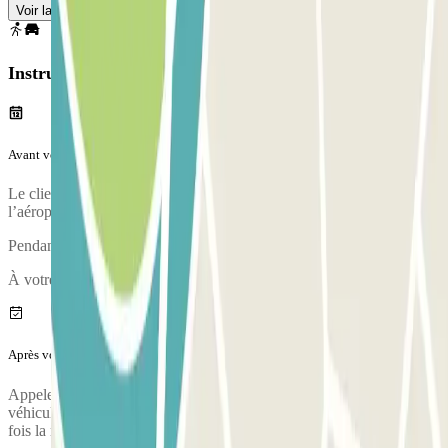
Voir la carte
Instructions
Avant votre voyage
Le client doit appeler le voiturier 20 minutes avant son arrivée à
l’aéroport. Au retour, il doit l’appeler une fois ses bagages récupérés.
Pendant l'appel, une personne vous confirmera le point de rencontre.
À votre arrivée, votre véhicule fera l'objet d'un état des lieux.
Après votre voyage
Appelez le parking pour demander la prise en charge de votre
véhicule. Le numéro de téléphone du parking vous sera transmis une
fois la réservation effectuée.