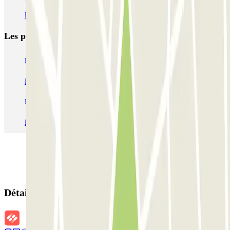
Parking relais Nantes
Les parkings les
plus réservés
Parking Paris
Parking Gare de Lyon
Parking Gare Montparnasse
Parking Charles de Gaulle - Roissy Aeroport
Parking Aéroport Roland Garros La Réunion P4 Longue Durée
Parking Aéroport Barcelone
Parking Aéroport Beauvais
Détails de la réservation