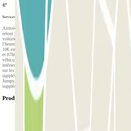
Services supplémentaires (non inclus dans le prix)
Arrivée ou retour le dimanche : 10€ à payer sur place Arrivée ou
retour jours fériés : 15€ à payer sur place Le client devra payer le
voiturier 10€ pour tout retard dépassant 30 minutes concernant
l’heure de remise de sa voiture, à payer sur place Un paiement de
10€ est applicable pour toute entrée ou sortie effectuée entre 04h00
et 07h00 et entre 21h00 et 00h00, à payer sur place Charge de
véhicule électrique 50€ (paiement sur place) Lavage de véhicule
intérieur et extérieur 60 € (paiement sur place) Supplément de 50€
sur les Traffic ,Master, pickup etc… (paiement sur place) Un
supplément de 25 € est appliqué pour les utilitaires (Berlingo,
Jumpy, etc.). (Paiement sur place) Les clients doivent payer un
supplément de 40€ pour chaque journée supplémentaire
Produits disponibles