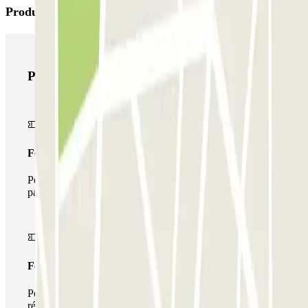
Produits Parclick
Produits Parclick
Forfait Simple
Pendant votre séjour, vous ne pourrez entrer et sortir du
parking qu'une seule fois
Forfait de stationnement multiple
Pendant votre séjour, vous pouvez utiliser l'ensemble du
réseau de parkings de cet opérateur disponible sur