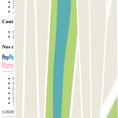
Professionnels
Fournisseur de parking
Affiliés
Contact
Contactez-nous
FAQ
Nos différents modes de paiement:
Conditions générales d'utilisation et contrat
Conditions d'annulation
Politique relative aux cookies
Gérer les cookies
Politique de confidentialité
Whistleblowing
©2026 Parclick. Tous droits réservés