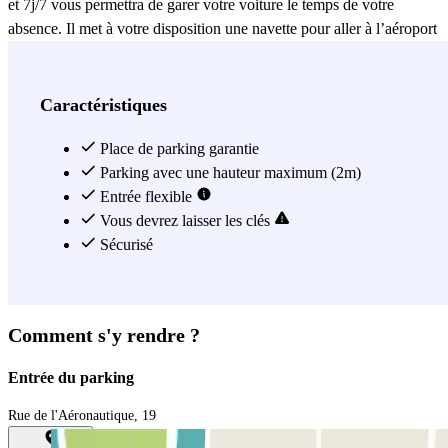
et 7j/7 vous permettra de garer votre voiture le temps de votre
absence. Il met à votre disposition une navette pour aller à l’aéroport
de Nantes, qui vous mènera au terminal T1 en 2 minutes seulement !
Le transfert en navette est gratuit et se fait à la demande, vous
n’aurez donc pas à penser à ses horaires : ils s’adaptent aux vôtres !
Caractéristiques
Réservez votre place dans ce parking extérieur et partez en voyage
depuis l’aéroport de Nantes après avoir garé votre voiture en
Place de parking garantie
sécurité, grâce au Parking de l'Aéronautique - Aéroport Nantes –
Parking avec une hauteur maximum (2m)
Extérieur ! Vous devrez laisser les clés de votre véhicule au parking.
Entrée flexible
Vous devrez laisser les clés
Voir plus
Sécurisé
Comment s'y rendre ?
Entrée du parking
Rue de l'Aéronautique, 19