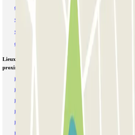
Ouest Parking - Aéroport Nantes Atlantique
Souillarderie - Bottière Zenpark
Seven Urban Suites - H Arena Zenpark
Cherche-Midi - Ile de Nantes Zenpark
Lieux et événements intéressants à
proximité Aéronautique - Aéroport Nantes - Extérieur
Parking Aéroport Nantes pas cher - Comparez des tarifs
Parking Île de Nantes pas cher
Parking Cité des Congrès Nantes pas cher
Parking Beaulieu Nantes pas cher | Parclick
Parking Gare de Nantes Sud pas cher
Parking Gare de Nantes Nord pas cher