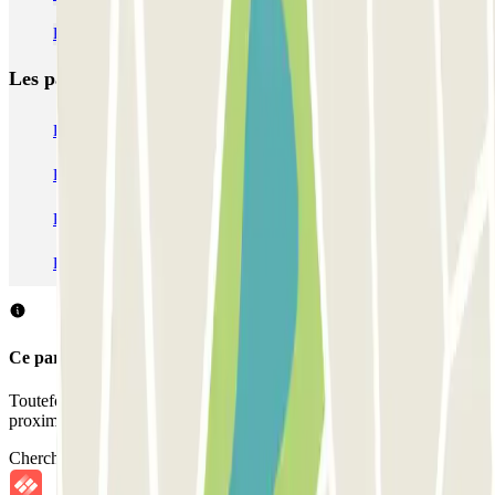
Parking relais Nantes
Les parkings les
plus réservés
Parking Paris
Parking Gare de Lyon
Parking Gare Montparnasse
Parking Charles de Gaulle - Roissy Aeroport
Parking Aéroport Roland Garros La Réunion P4 Longue Durée
Parking Aéroport Barcelone
Parking Aéroport Beauvais
Ce parking ne permet pas de réserver avec Parclick.
Toutefois, vous pouvez réserver une place dans les parkings à
proximité que nous vous proposons.
Chercher des parkings à proximité