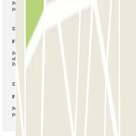
Pendant votre séjour, vous ne pourrez entrer et sortir du
parking qu'une seule fois
Forfait de stationnement multiple
Pendant votre séjour, vous pouvez utiliser l'ensemble du
réseau de parkings de cet opérateur disponible sur
Parclick.
Forfait illimité
Pendant votre séjour, vous pouvez entrer et sortir du
parking aussi souvent que vous le souhaitez.