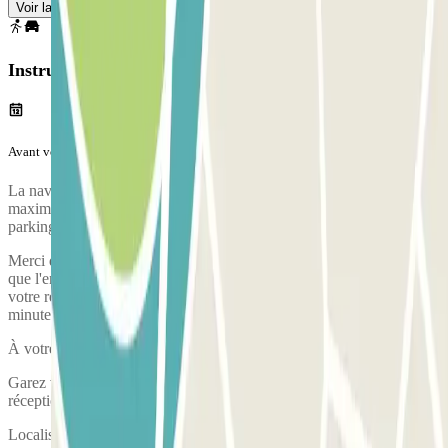
Voir la carte
Instructions
Avant votre voyage
La navette n’assure le transfert vers l’aéroport que pour 2 personnes
maximum. Déposez les autres passagers à l’aéroport avant d’aller au
parking si vous êtes plus de deux.
Merci d'arriver au parking avec suffisamment d'avance. Notez bien
que l'enregistrement - temps nécessaire pour vous garer, valider
votre réservation et prendre le car pour l'aéroport - dure environ 5
minutes
À votre arrivée, votre véhicule fera l'objet d'un état des lieux.
Garez votre véhicule et validez votre réservation auprès de la
réception.
Localisation de la réception :