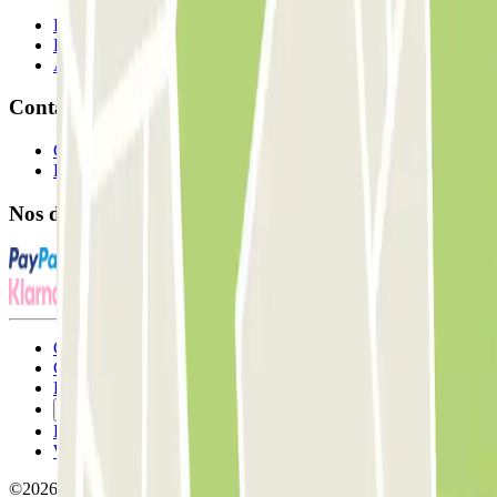
Professionnels
Fournisseur de parking
Affiliés
Contact
Contactez-nous
FAQ
Nos différents modes de paiement:
Conditions générales d'utilisation et contrat
Conditions d'annulation
Politique relative aux cookies
Gérer les cookies
Politique de confidentialité
Whistleblowing
©2026 Parclick. Tous droits réservés