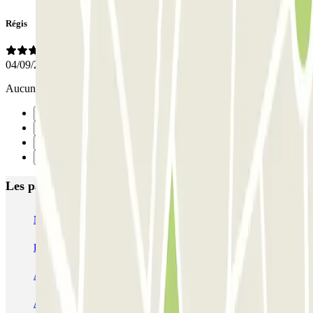
Régis
04/09/2019
Aucun problème, sécurisé et confiance
Précédent
1
2
Suivant
Les parkings les mieux notés à Nantes
NG Park - Aéroport Nantes
Blue Valet - Aéroport de Nantes Atlantique (NTE) - En extérieur
Aéronautique - Aéroport Nantes - Extérieur
Aéronautique - Aéroport Nantes - Couvert