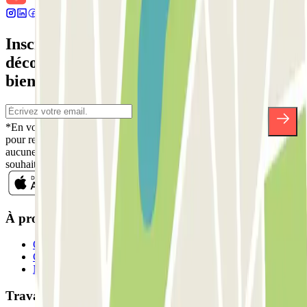
Inscrivez-vous à notre newsletter et
découvrez des réductions, des concours et
bien d'autres surprises.
*En vous inscrivant, vous acceptez notre politique de confidentialité
pour recevoir des communications commerciales de Parclick. Sans
aucune obligation, vous pouvez vous désinscrire quand vous le
souhaitez dans la même newsletter.
À propos de Parclick
Qui sommes-nous ?
Comment ça marche?
Nos parkings
Travaillons ensemble?