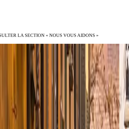
SULTER LA SECTION « NOUS VOUS AIDONS »