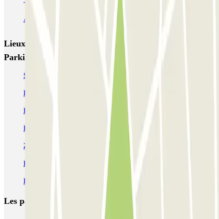
Autosilo Diaz
Autosilo San Marco
Machiavelli
Matteotti
Lieux et événements intéressants à proximité Zuretti
Parking Srl
Se garer à proximité de la gare de Milan-Centrale
Parking Relais Milan
Réservez une place de parking à La Scala
Parking Cathédrale de Milan - Duomo | Parclick
ZTL Milan : circuler a Milan en voiture | Parclick
Parking Milan hors ZTL-Area C pas cher
Parking Navigli Milan pas cher
Les parkings les
plus réservés