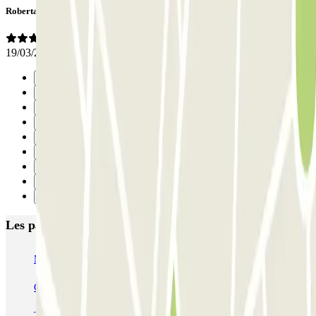
Roberta
19/03/2026
Précédent
1
2
3
4
5
6
7
Suivant
Les parkings les mieux notés à Milan
MUOVIAMO Senato
Garage Gian Galeazzo
Garage Paullo - Corso XXII Marzo
Washington
TREPI - Stazione Lambrate
San Barnaba (Tribunale)