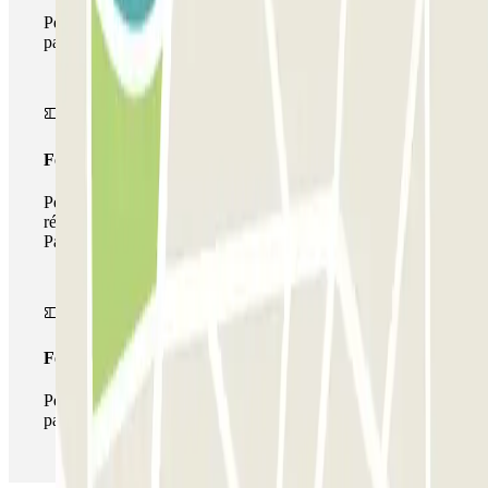
Pendant votre séjour, vous ne pourrez entrer et sortir du
parking qu'une seule fois
Forfait de stationnement multiple
Pendant votre séjour, vous pouvez utiliser l'ensemble du
réseau de parkings de cet opérateur disponible sur
Parclick.
Forfait illimité
Pendant votre séjour, vous pouvez entrer et sortir du
parking aussi souvent que vous le souhaitez.