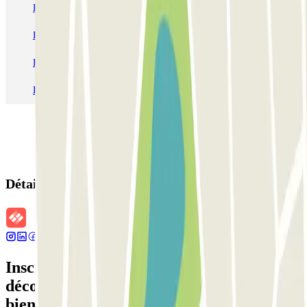
Parking Paris
Parking Gare de Lyon
Parking Gare Montparnasse
Parking Charles de Gaulle - Roissy Aeroport
Parking Aéroport Roland Garros La Réunion P4 Longue Durée
Parking Aéroport Barcelone
Parking Aéroport Beauvais
Détails de la réservation
Inscrivez-vous à notre newsletter et
découvrez des réductions, des concours et
bien d'autres surprises.