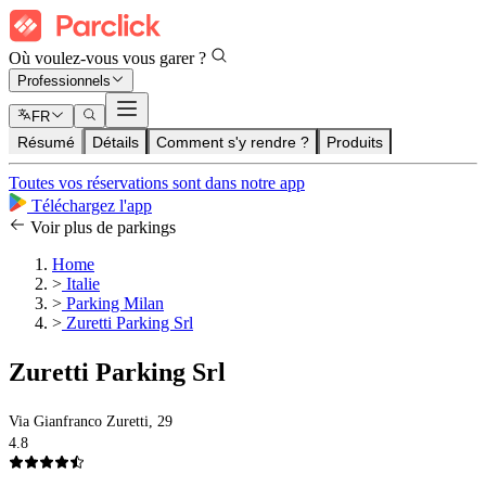
Où voulez-vous vous garer ?
Professionnels
FR
Résumé
Détails
Comment s'y rendre ?
Produits
Toutes vos réservations sont dans notre app
Téléchargez l'app
Voir plus de parkings
Home
>
Italie
>
Parking Milan
>
Zuretti Parking Srl
Zuretti Parking Srl
Via Gianfranco Zuretti, 29
4.8