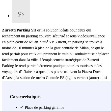
Zurretti Parking Srl
est la solution idéale pour ceux qui
recherchent un parking couvert, sécurisé et sous vidéosurveillance
en plein cœur de Milan. Situé Via Zuretti, ce parking se trouve à
moins de 10 minutes à pied de la gare centrale de Milan, ce qui le
rend parfait pour ceux qui prennent le train ou souhaitent se déplacer
facilement dans la ville. L’emplacement stratégique de Zurretti
Parking le rend particulièrement pratique pour les touristes et les
voyageurs d'affaires : à quelques pas se trouvent la Piazza Duca
d’Aosta, la station de métro Centrale FS (lignes verte et jaune) ainsi
que des connexions majeures avec les transports publics, permettant
de rejoindre rapidement le centre historique, le Duomo de Milan, le
Quadrilatère de la mode et Porta Nuova, l’un des principaux
Caractéristiques
quartiers financiers d’Europe.
Zurretti Parking Srl
propose
également des services supplémentaires pour améliorer l’expérience
Place de parking garantie