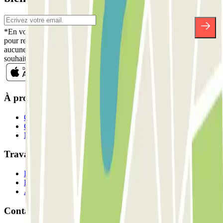
*En vous inscrivant, vous acceptez notre politique de confidentialité
pour recevoir des communications commerciales de Parclick. Sans
aucune obligation, vous pouvez vous désinscrire quand vous le
souhaitez dans la même newsletter.
À propos de Parclick
Qui sommes-nous ?
Comment ça marche?
Nos parkings
Travaillons ensemble?
Professionnels
Fournisseur de parking
Affiliés
Contact