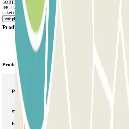
SORTIR : Suivez les instructions du personnel. SI VOTRE PASS
INCLUT DES ENTRÉES ET SORTIES ILLIMITÉES : Utilisez le
ticket qui vous a été remis à votre arrivée.
Voir plus
Produits disponibles
Produits Parclick
Produits Parclick
Forfait Simple