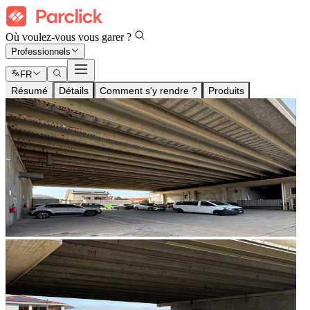
Où voulez-vous vous garer ?
Professionnels
FR
Résumé
Détails
Comment s'y rendre ?
Produits