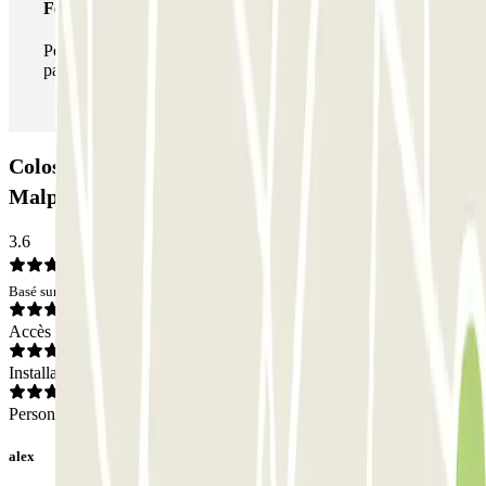
Forfait illimité
Pendant votre séjour, vous pouvez entrer et sortir du
parking aussi souvent que vous le souhaitez.
Colossum Parking - Shuttle - Aeroporto di Milano
Malpensa - Coperto: Avis
3.6
Basé sur 15 avis
Accès
Installations
Personnel
alex