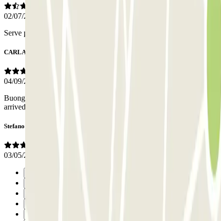
02/07/2026
Serve perché costa poco ma i servizi sono scarsi
CARLA
04/09/2025
Buongiorno, nell'insieme benissimo, grazie per il Vostro servizio,
arrivederci al prossimo viaggio.
Stefano
03/05/2025
Précédent
1
2
3
4