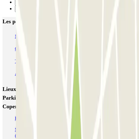
5
Suivant
Les parkings les mieux notés à Milan
MUOVIAMO Senato
Garage Gian Galeazzo
Garage Paullo - Corso XXII Marzo
Washington
TREPI - Stazione Lambrate
San Barnaba (Tribunale)
Autosilo Diaz
Autosilo San Marco
Machiavelli
Matteotti
Lieux et événements intéressants à proximité Colossum
Parking - Shuttle - Aeroporto di Milano Malpensa -
Coperto
Parking Milan-Malpensa pas cher (aéroport)
Se garer près du terminal 1 de l'Aéroport de Milan Malpensa
(MXP)