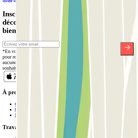
Inscrivez-vous à notre newsletter et
découvrez des réductions, des concours et
bien d'autres surprises.
*En vous inscrivant, vous acceptez notre politique de confidentialité
pour recevoir des communications commerciales de Parclick. Sans
aucune obligation, vous pouvez vous désinscrire quand vous le
souhaitez dans la même newsletter.
À propos de Parclick
Qui sommes-nous ?
Comment ça marche?
Nos parkings
Travaillons ensemble?