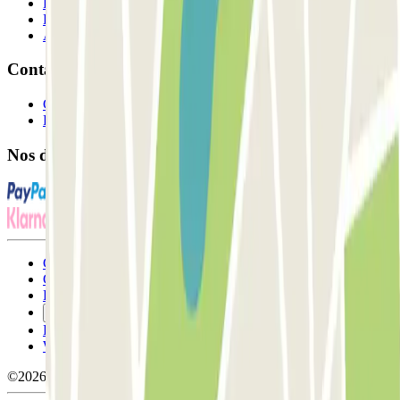
Professionnels
Fournisseur de parking
Affiliés
Contact
Contactez-nous
FAQ
Nos différents modes de paiement:
Conditions générales d'utilisation et contrat
Conditions d'annulation
Politique relative aux cookies
Gérer les cookies
Politique de confidentialité
Whistleblowing
©2026 Parclick. Tous droits réservés