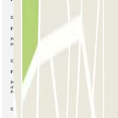
Forfait Simple
Pendant votre séjour, vous ne pourrez entrer et sortir du
parking qu'une seule fois
Forfait de stationnement multiple
Pendant votre séjour, vous pouvez utiliser l'ensemble du
réseau de parkings de cet opérateur disponible sur
Parclick.