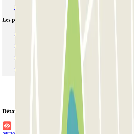
Parking aéroport Milan-Malpensa Terminal 2 pas cher
Les parkings les
plus réservés
Parking Paris
Parking Gare de Lyon
Parking Gare Montparnasse
Parking Charles de Gaulle - Roissy Aeroport
Parking Aéroport Roland Garros La Réunion P4 Longue Durée
Parking Aéroport Barcelone
Parking Aéroport Beauvais
Détails de la réservation