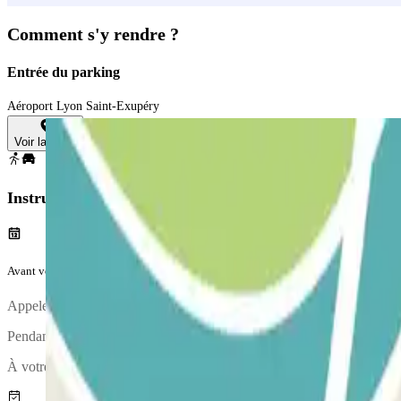
Comment s'y rendre ?
Entrée du parking
Aéroport Lyon Saint-Exupéry
Voir la carte
Instructions
Avant votre voyage
Appelez le parking environ 15 minutes avant d'arriver à l'aéroport. Le
Pendant l'appel, une personne vous confirmera le point de rencontre.
À votre arrivée, votre véhicule fera l'objet d'un état des lieux.