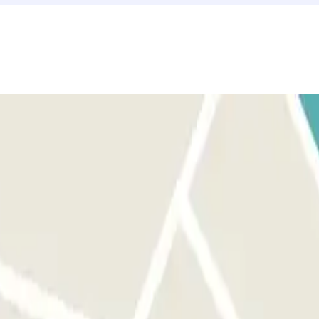
ctuée.