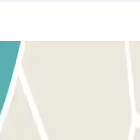
 numéro de téléphone du parking sera fourni une fois la réservation effe