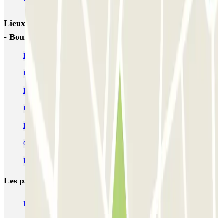
Lieux et événements intéressants à proximité Citadines
- Bourse du Travail Zenpark
Parkings près de l’Auditorium de Lyon
Parking Gare Part-Dieu à Lyon pas cher | Parclick
Parking Lyon 6 pas cher
Parking Groupama Stadium (Parc Olympique Lyonnais) | Parclick
Parking Lyon 3 pas cher
Où se garer Fête des Lumières (Lyon) | Parclick
Parking Lyon 1 pas cher
Les parkings les
plus réservés
Parking Paris
Parking Gare de Lyon
Parking Gare Montparnasse