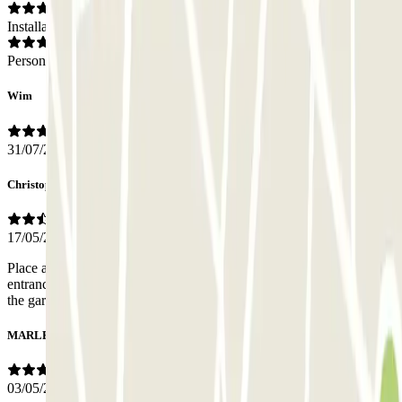
Installations
Personnel
Wim
31/07/2026
Christophe
17/05/2026
Place and price all right. Car entrance easy to find. Pedestrian
entrance not easy to access. For exit, lack of telephone network in
the garage causes unability to open the door with the application.
MARLENE
03/05/2026