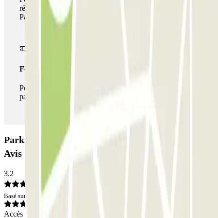
réseau de parkings de cet opérateur disponible sur
Parclick.
Forfait illimité
Pendant votre séjour, vous pouvez entrer et sortir du
parking aussi souvent que vous le souhaitez.
Parking Citadines - Bourse du Travail Zenpark:
Avis
3.2
Basé sur 4 avis
Accès