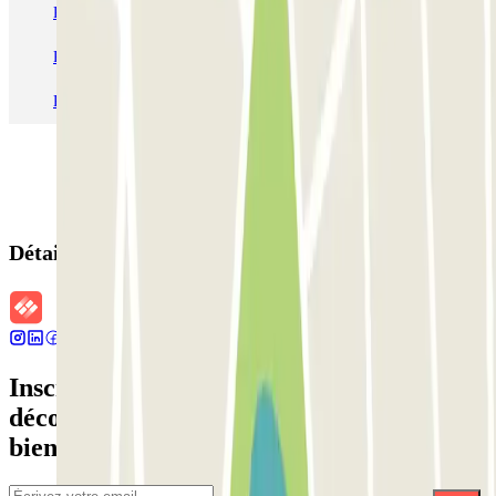
Parking Charles de Gaulle - Roissy Aeroport
Parking Aéroport Roland Garros La Réunion P4 Longue Durée
Parking Aéroport Barcelone
Parking Aéroport Beauvais
Détails de la réservation
Inscrivez-vous à notre newsletter et
découvrez des réductions, des concours et
bien d'autres surprises.