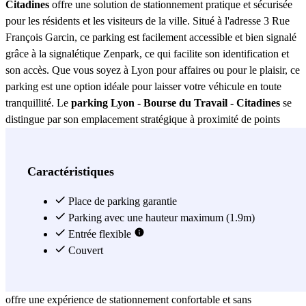
Citadines
offre une solution de stationnement pratique et sécurisée
pour les résidents et les visiteurs de la ville. Situé à l'adresse 3 Rue
François Garcin, ce parking est facilement accessible et bien signalé
grâce à la signalétique Zenpark, ce qui facilite son identification et
son accès. Que vous soyez à Lyon pour affaires ou pour le plaisir, ce
parking est une option idéale pour laisser votre véhicule en toute
tranquillité. Le
parking Lyon - Bourse du Travail - Citadines
se
distingue par son emplacement stratégique à proximité de points
d'intérêt importants, tels que la Bourse du Travail et le centre-ville.
Cela en fait une option parfaite pour ceux qui souhaitent explorer
Lyon sans se soucier du stationnement. De plus, sa proximité avec
Caractéristiques
diverses options de transport en commun permet une mobilité simple
et rapide vers n'importe quelle partie de la ville, optimisant votre
Place de parking garantie
temps et facilitant vos déplacements. L'une des caractéristiques les
Parking avec une hauteur maximum (1.9m)
plus attrayantes du
Entrée flexible
parking Lyon - Bourse du Travail - Citadines
est sa sécurité. Équipé de systèmes de surveillance modernes, ce
Couvert
parking garantit la protection de votre véhicule pendant toute la
durée de votre besoin. De plus, son design accessible et bien éclairé
offre une expérience de stationnement confortable et sans