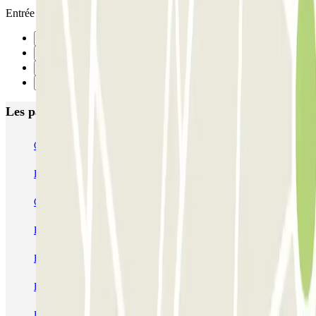
Entrée peu visible et étroite.
Précédent
1
2
Suivant
Les parkings les mieux notés à Lyon
Opéra Lyon INDIGO
Bonnefoi / Titanic
Majestic
ECTOR - Service Voiturier - Aéroport Lyon T1
Garage Bellecour - Place Gailleton
Lafayette Corneille
ECTOR - Service Voiturier - Gare de Lyon Part-Dieu
Blue Valet - Aéroport de Lyon Saint-Exupéry (LYS)
Blue Valet - Gare TGV Lyon Saint-Exupéry
Flypark Lyon - Aéroport Saint-Exupéry