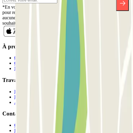
*En vous inscrivant, vous acceptez notre politique de confidentialité
pour recevoir des communications commerciales de Parclick. Sans
aucune obligation, vous pouvez vous désinscrire quand vous le
souhaitez dans la même newsletter.
À propos de Parclick
Qui sommes-nous ?
Comment ça marche?
Nos parkings
Travaillons ensemble?
Professionnels
Fournisseur de parking
Affiliés
Contact
Contactez-nous
FAQ