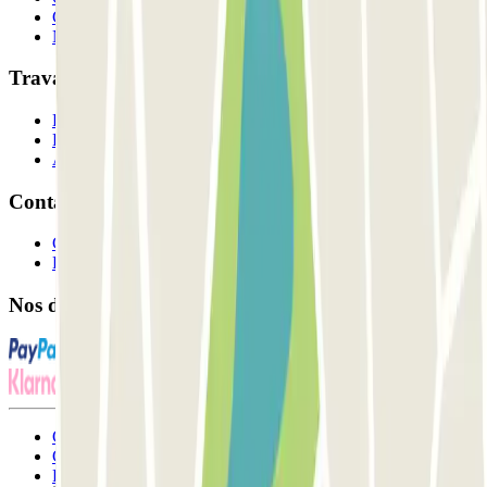
Comment ça marche?
Nos parkings
Travaillons ensemble?
Professionnels
Fournisseur de parking
Affiliés
Contact
Contactez-nous
FAQ
Nos différents modes de paiement:
Conditions générales d'utilisation et contrat
Conditions d'annulation
Politique relative aux cookies