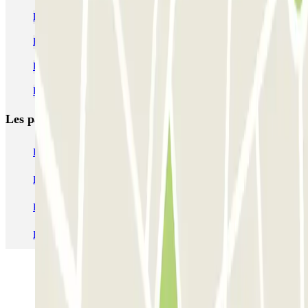
Parking Jean Macé (Lyon) pas cher
Parking Lyon 6 pas cher
Parking Lyon 8 pas cher
Parking Berthelot (Lyon) pas cher
Les parkings les
plus réservés
Parking Paris
Parking Gare de Lyon
Parking Gare Montparnasse
Parking Charles de Gaulle - Roissy Aeroport
Parking Aéroport Roland Garros La Réunion P4 Longue Durée
Parking Aéroport Barcelone
Parking Aéroport Beauvais