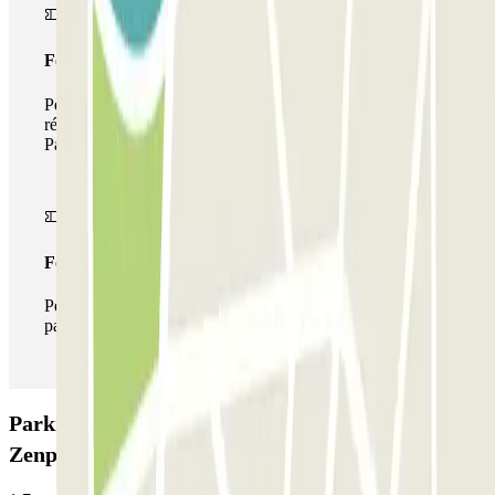
Forfait de stationnement multiple
Pendant votre séjour, vous pouvez utiliser l'ensemble du
réseau de parkings de cet opérateur disponible sur
Parclick.
Forfait illimité
Pendant votre séjour, vous pouvez entrer et sortir du
parking aussi souvent que vous le souhaitez.
Parking Appart'City - Part Dieu-Bir Hakeim
Zenpark: Avis