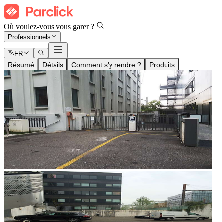
Où voulez-vous vous garer ?
Professionnels
FR
Résumé
Détails
Comment s'y rendre ?
Produits