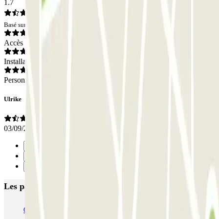
1.7
Basé sur 1 avis
Accès
Installations
Personnel
Ulrike
03/09/2025
Précédent
1
Suivant
Les parkings les mieux notés à Lyon
Opéra Lyon INDIGO
Bonnefoi / Titanic
Majestic