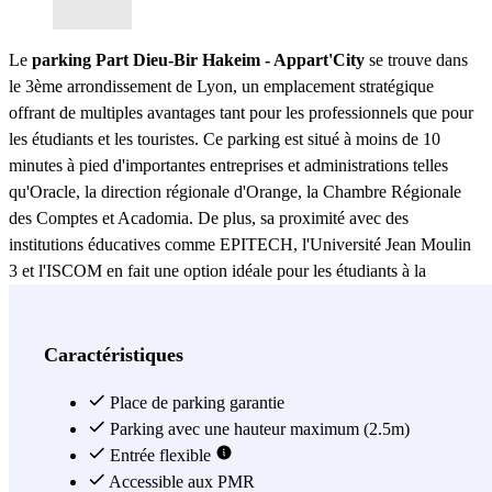
Le
parking Part Dieu-Bir Hakeim - Appart'City
se trouve dans
le 3ème arrondissement de Lyon, un emplacement stratégique
offrant de multiples avantages tant pour les professionnels que pour
les étudiants et les touristes. Ce parking est situé à moins de 10
minutes à pied d'importantes entreprises et administrations telles
qu'Oracle, la direction régionale d'Orange, la Chambre Régionale
des Comptes et Acadomia. De plus, sa proximité avec des
institutions éducatives comme EPITECH, l'Université Jean Moulin
3 et l'ISCOM en fait une option idéale pour les étudiants à la
recherche d'une solution de stationnement économique et pratique.
Pour les amateurs de culture et d'art, le parking Part Dieu-Bir
Hakeim - Appart'City offre un emplacement privilégié. À seulement
Caractéristiques
6 minutes à pied se trouvent le Fort de Montluc, le mémorial de la
prison de Montluc et le musée africain. Ces points d'intérêt culturel
Place de parking garantie
sont facilement accessibles, permettant aux visiteurs de se garer
Parking avec une hauteur maximum (2.5m)
rapidement et de profiter de leur temps à explorer la riche histoire et
Entrée flexible
la culture de Lyon. Les passionnés de nature trouveront également
Accessible aux PMR