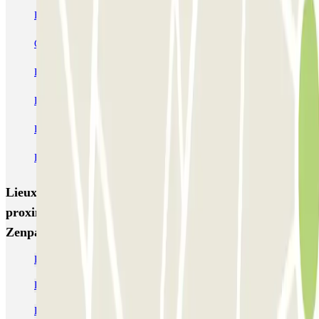
ECTOR - Service Voiturier - Aéroport Lyon T1
Garage Bellecour - Place Gailleton
Lafayette Corneille
ECTOR - Service Voiturier - Gare de Lyon Part-Dieu
Blue Valet - Aéroport de Lyon Saint-Exupéry (LYS)
Blue Valet - Gare TGV Lyon Saint-Exupéry
Flypark Lyon - Aéroport Saint-Exupéry
Lieux et événements intéressants à
proximité Appart'City - Part Dieu-Bir Hakeim
Zenpark
Parking Lyon 3 pas cher
Parkings près de l’Auditorium de Lyon
Parking Gare Part-Dieu à Lyon pas cher | Parclick