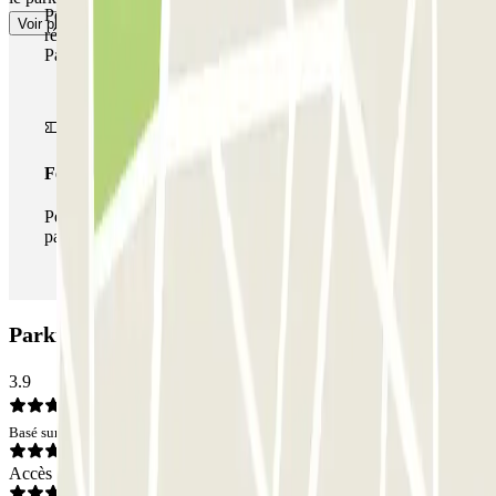
Pendant votre séjour, vous pouvez utiliser l'ensemble du
Voir plus
réseau de parkings de cet opérateur disponible sur
Parclick.
Forfait illimité
Pendant votre séjour, vous pouvez entrer et sortir du
parking aussi souvent que vous le souhaitez.
Parking Garage Centrale 1: Avis
3.9
Basé sur 67 avis
Accès