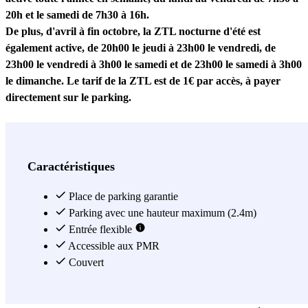
20h et le samedi de 7h30 à 16h.
De plus, d'avril à fin octobre, la ZTL nocturne d'été est
également active, de 20h00 le jeudi à 23h00 le vendredi, de
23h00 le vendredi à 3h00 le samedi et de 23h00 le samedi à 3h00
le dimanche. Le tarif de la ZTL est de 1€ par accès, à payer
directement sur le parking.
Les véhicules à essence Euro 1 et diesel Euro 2 NE PEUVENT
PAS accéder à ce parking car il est situé dans la ZTL.
Caractéristiques
Ces tarifs sont valables uniquement pour les véhicules de taille
moyenne (L < 4,20m). Pour les voitures de grande taille comme
Place de parking garantie
les monospaces ou les SUV, il vous faudra payer un supplément
Parking avec une hauteur maximum (2.4m)
directement dans le parking.
Entrée flexible
Accessible aux PMR
Horaires du parking les jours fériés : 24 décember: 07h-22h30
Couvert
25 décember: 07h-13h / 16h-22h30 31 décember: 07h-22h30