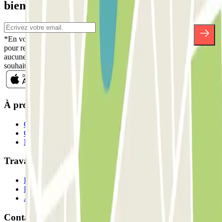
bien d'autres surprises.
*En vous inscrivant, vous acceptez notre politique de confidentialité
pour recevoir des communications commerciales de Parclick. Sans
aucune obligation, vous pouvez vous désinscrire quand vous le
souhaitez dans la même newsletter.
À propos de Parclick
Qui sommes-nous ?
Comment ça marche?
Nos parkings
Travaillons ensemble?
Professionnels
Fournisseur de parking
Affiliés
Contact