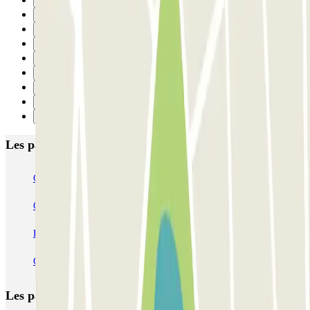
16
17
18
19
20
21
22
23
Suivant
Les parkings les mieux notés à Florence
Garage Verdi
Garage Lungarno
Garage del Bargello
Garage Florentia
Garage Tornabuoni
Garage Michelangelo
Firparking - Shuttle - Aeroporto di Firenze Peretola
Garage San Zanobi
Garage Sant'Orsola
Parking Duomo
Les parkings les
plus réservés