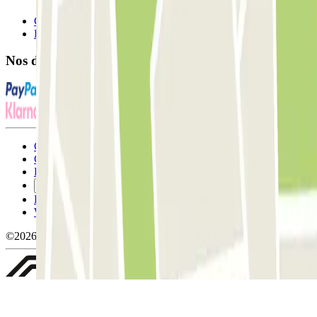
Contactez-nous
FAQ
Nos différents modes de paiement:
Conditions générales d'utilisation et contrat
Conditions d'annulation
Politique relative aux cookies
Gérer les cookies
Politique de confidentialité
Whistleblowing
©2026 Parclick. Tous droits réservés