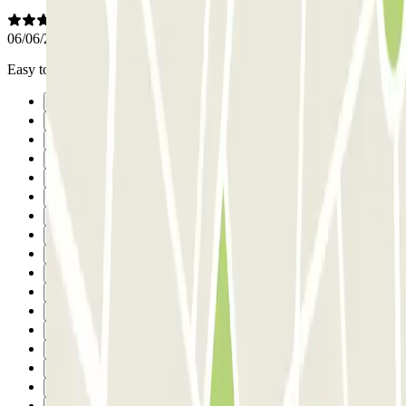
06/06/2026
Easy to book, easy to find, easy to park. Staff were very helpful
Précédent
1
2
3
4
5
6
7
8
9
10
11
12
13
14
15