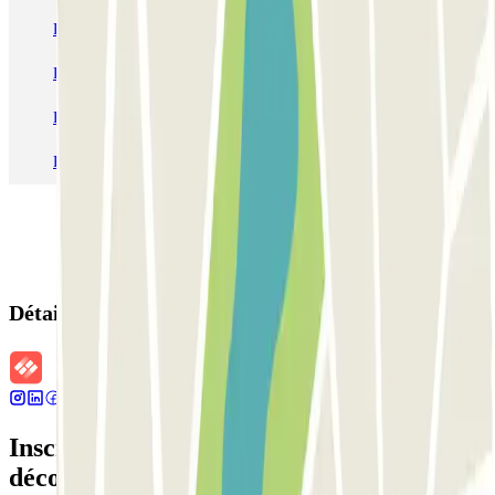
Parking Paris
Parking Gare de Lyon
Parking Gare Montparnasse
Parking Charles de Gaulle - Roissy Aeroport
Parking Aéroport Roland Garros La Réunion P4 Longue Durée
Parking Aéroport Barcelone
Parking Aéroport Beauvais
Détails de la réservation
Inscrivez-vous à notre newsletter et
découvrez des réductions, des concours et