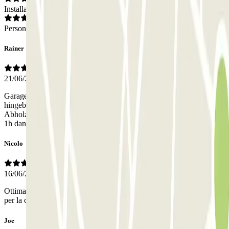
Installations
Personnel
Rainer
21/06/2026
Garage hat nur sehr wenige Plätze, deshalb wird das Auto woanders
hingebracht. Service funktioniert aber gut. Lediglich bei der
Abholzeit ist eine gewisse Flexibilität erforderlich. Hat bei uns statt
1h dann 1,5h gedauert. Personal sehr freundlich.
Nicolo
16/06/2026
Ottima localizzazione in città e servizio accettazione, utilizzo spesso
per la comodità d'accesso
Joe