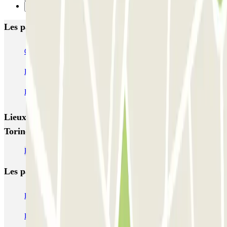
Suivant
Les parkings les mieux notés à Turin
Garage Autopalazzo
Autorimessa di Nanni - Crocetta
Italian Parking - Shuttle - Aeroporto di Torino Caselle - Scoperto
Italian Parking - Shuttle - Aeroporto di Torino Caselle - Coperto
Lieux et événements intéressants à proximité Fiera di
Torino - Settore D - Coperto
Parking Turin hors ZTL pas cher
Les parkings les
plus réservés
Parking Paris
Parking Gare de Lyon
Parking Gare Montparnasse
Parking Charles de Gaulle - Roissy Aeroport