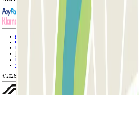
Conditions générales d'utilisation et contrat
Conditions d'annulation
Politique relative aux cookies
Gérer les cookies
Politique de confidentialité
Whistleblowing
©2026 Parclick. Tous droits réservés