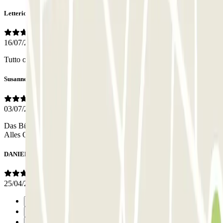
Letterio
16/07/2026
Tutto ok, molto comodo, meglio ancora se fosse meno caro
Susanne
03/07/2026
Das Büro war etwas schwer zu finden, aber es hat alles funktioniert.
Alles OK
DANIELA
25/04/2026
Précédent
1
2