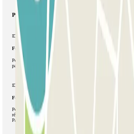
Produits Parclick
Forfait Simple
Pendant votre séjour, vous ne pourrez entrer et sortir du
parking qu'une seule fois
Forfait de stationnement multiple
Pendant votre séjour, vous pouvez utiliser l'ensemble du
réseau de parkings de cet opérateur disponible sur
Parclick.