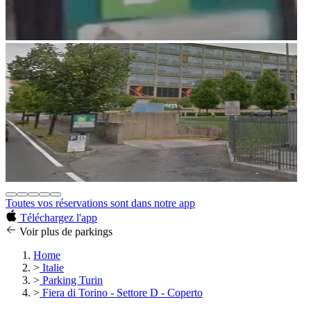
Toutes vos réservations sont dans notre app
Téléchargez l'app
Voir plus de parkings
Home
>
Italie
>
Parking Turin
>
Fiera di Torino - Settore D - Coperto