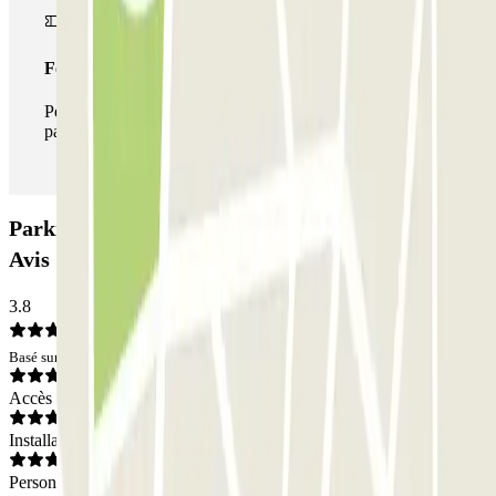
Forfait illimité
Pendant votre séjour, vous pouvez entrer et sortir du
parking aussi souvent que vous le souhaitez.
Parking Fiera di Torino - Settore D - Coperto:
Avis
3.8
Basé sur 68 avis
Accès
Installations
Personnel