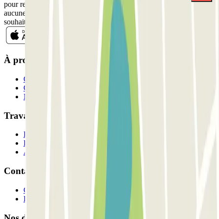
pour recevoir des communications commerciales de Parclick. Sans
aucune obligation, vous pouvez vous désinscrire quand vous le
souhaitez dans la même newsletter.
À propos de Parclick
Qui sommes-nous ?
Comment ça marche?
Nos parkings
Travaillons ensemble?
Professionnels
Fournisseur de parking
Affiliés
Contact
Contactez-nous
FAQ
Nos différents modes de paiement: