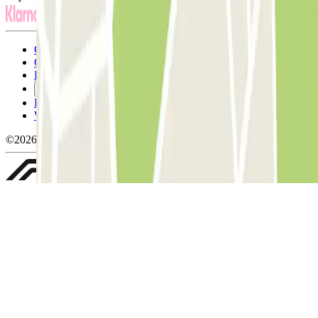
Conditions générales d'utilisation et contrat
Conditions d'annulation
Politique relative aux cookies
Gérer les cookies
Politique de confidentialité
Whistleblowing
©2026 Parclick. Tous droits réservés