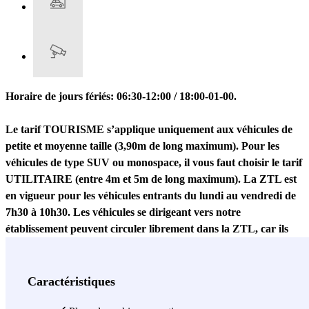
Horaire de jours fériés: 06:30-12:00 / 18:00-01-00.
Le tarif TOURISME s’applique uniquement aux véhicules de
petite et moyenne taille (3,90m de long maximum). Pour les
véhicules de type SUV ou monospace, il vous faut choisir le tarif
UTILITAIRE (entre 4m et 5m de long maximum).
La ZTL est
en vigueur pour les véhicules entrants du lundi au vendredi de
7h30 à 10h30. Les véhicules se dirigeant vers notre
établissement peuvent circuler librement dans la ZTL, car ils
seront autorisés par nos bureaux.
Cette autorisation ne pourra
toutefois pas être étendue à la circulation dans les rues soumises à
d’autres restrictions, telles que les zones piétonnes ou les voies
Caractéristiques
réservées aux transports publics. Situé en plein centre de Turin, le