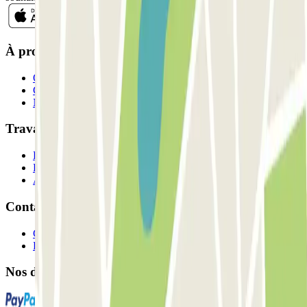
À propos de Parclick
Qui sommes-nous ?
Comment ça marche?
Nos parkings
Travaillons ensemble?
Professionnels
Fournisseur de parking
Affiliés
Contact
Contactez-nous
FAQ
Nos différents modes de paiement: