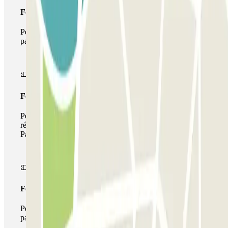
Forfait Simple
Pendant votre séjour, vous ne pourrez entrer et sortir du
parking qu'une seule fois
Forfait de stationnement multiple
Pendant votre séjour, vous pouvez utiliser l'ensemble du
réseau de parkings de cet opérateur disponible sur
Parclick.
Forfait illimité
Pendant votre séjour, vous pouvez entrer et sortir du
parking aussi souvent que vous le souhaitez.