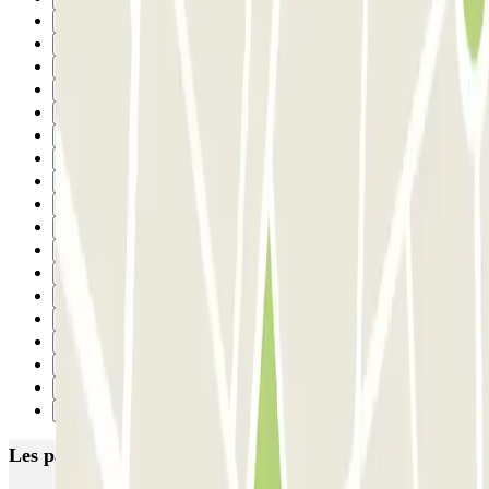
15
16
17
18
19
20
21
22
23
24
25
26
27
28
29
30
31
Suivant
Les parkings les mieux notés à Turin