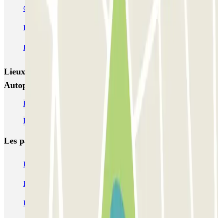
Garage Autopalazzo
Autorimessa di Nanni - Crocetta
Italian Parking - Shuttle - Aeroporto di Torino Caselle - Scoperto
Italian Parking - Shuttle - Aeroporto di Torino Caselle - Coperto
Lieux et événements intéressants à proximité Garage
Autopalazzo
Parking Turin hors ZTL pas cher
Parking aéroport de Turin pas cher
Les parkings les
plus réservés
Parking Paris
Parking Gare de Lyon
Parking Gare Montparnasse
Parking Charles de Gaulle - Roissy Aeroport
Parking Aéroport Roland Garros La Réunion P4 Longue Durée