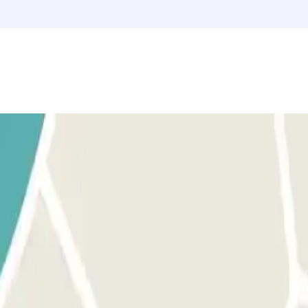
 numéro de téléphone du parking sera fourni une fois la réservation effe