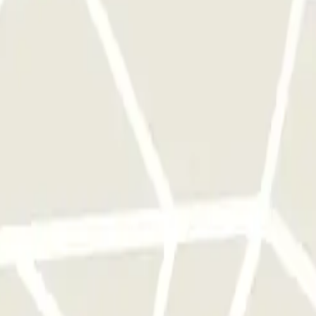
. Le numéro de téléphone du parking vous sera transmis une fois la rés