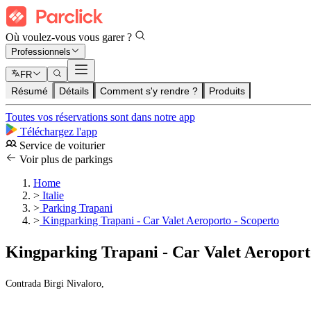
Où voulez-vous vous garer ?
Professionnels
FR
Résumé
Détails
Comment s'y rendre ?
Produits
Toutes vos réservations sont dans notre app
Téléchargez l'app
Service de voiturier
Voir plus de parkings
Home
>
Italie
>
Parking Trapani
>
Kingparking Trapani - Car Valet Aeroporto - Scoperto
Kingparking Trapani - Car Valet Aeroport
Contrada Birgi Nivaloro,