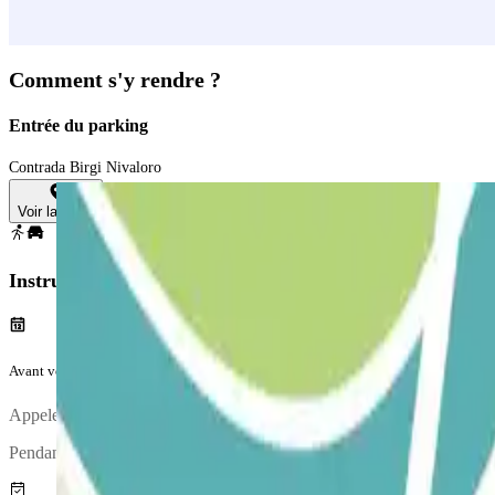
Comment s'y rendre ?
Entrée du parking
Contrada Birgi Nivaloro
Voir la carte
Instructions
Avant votre voyage
Appelez le parking environ 60 minutes avant d'arriver à l'aéroport. Le
Pendant l'appel, une personne vous confirmera le point de rencontre.