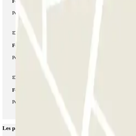
Forfait Simple
Pendant votre séjour, vous ne pourrez entrer et sortir du parking 
Forfait de stationnement multiple
Pendant votre séjour, vous pouvez utiliser l'ensemble du réseau d
Forfait illimité
Pendant votre séjour, vous pouvez entrer et sortir du parking aus
Les parkings les mieux notés à Trapani