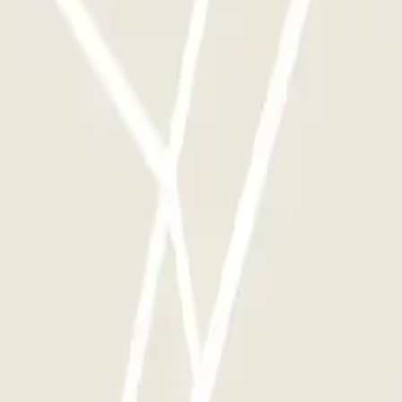
qu'une seule fois
e parkings de cet opérateur disponible sur Parclick.
si souvent que vous le souhaitez.