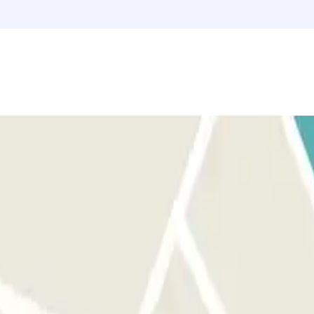
ctuée.