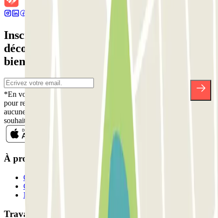
Inscrivez-vous à notre newsletter et
découvrez des réductions, des concours et
bien d'autres surprises.
*En vous inscrivant, vous acceptez notre politique de confidentialité
pour recevoir des communications commerciales de Parclick. Sans
aucune obligation, vous pouvez vous désinscrire quand vous le
souhaitez dans la même newsletter.
À propos de Parclick
Qui sommes-nous ?
Comment ça marche?
Nos parkings
Travaillons ensemble?