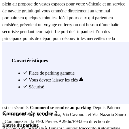
plein air propose de vastes espaces pour votre véhicule et un service
de navette gratuit qui vous emmène directement au terminal
portuaire en quelques minutes. Idéal pour ceux qui partent en
croisière, prévoient un voyage en ferry ou ont besoin d’une halte
sécurisée pendant leur trajet. Le port de Trapani est l’un des
principaux points de départ pour découvrir les merveilles de la
Méditerranée. Des ferries et des croisières partent d’ici vers des
destinations spectaculaires telles que les îles Égades, Pantelleria,
Malte et d’autres lieux du sud de l’Italie. C’est aussi un point de
Caractéristiques
départ stratégique pour visiter des sites touristiques comme San Vito
Lo Capo, Erice et Marsala, ce qui en fait un choix idéal pour les
Place de parking garantie
touristes et les voyageurs. Réserver une place de parking chez
Vous devrez laisser les clés
Kingparking Trapani
Sécurisé
est rapide et simple avec Parclick. En
quelques clics, via l’application ou le site web, vous pouvez réserver
votre place et partir l’esprit tranquille en sachant que votre véhicule
est en sécurité.
Comment se rendre au parking
Depuis Palerme
Comment s'y rendre ?
Prenez la E90 depuis Via Roma, Via Cavour... et Via Nazario Sauro
; Continuez sur la E90. Prenez A29dir/E933 en direction de
Entrée du parking
Raccordo Autostradale à Trapani ; Suivez Raccordo Autostradale,