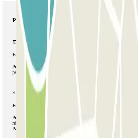
Produits Parclick
Forfait Simple
Pendant votre séjour, vous ne pourrez entrer et sortir du
parking qu'une seule fois
Forfait de stationnement multiple
Pendant votre séjour, vous pouvez utiliser l'ensemble du
réseau de parkings de cet opérateur disponible sur
Parclick.