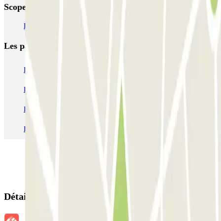
Scoperto
Parkings à l'aéroport de Trapani (TPS)
Les parkings les
plus réservés
Parking Paris
Parking Gare de Lyon
Parking Gare Montparnasse
Parking Charles de Gaulle - Roissy Aeroport
Parking Aéroport Roland Garros La Réunion P4 Longue Durée
Parking Aéroport Barcelone
Parking Aéroport Beauvais
Détails de la réservation