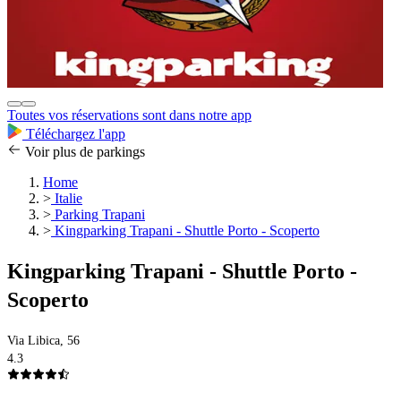
Toutes vos réservations sont dans notre app
Téléchargez l'app
Voir plus de parkings
Home
>
Italie
>
Parking Trapani
>
Kingparking Trapani - Shuttle Porto - Scoperto
Kingparking Trapani - Shuttle Porto -
Scoperto
Via Libica, 56
4.3