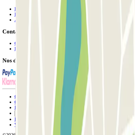
Professionnels
Fournisseur de parking
Affiliés
Contact
Contactez-nous
FAQ
Nos différents modes de paiement:
Conditions générales d'utilisation et contrat
Conditions d'annulation
Politique relative aux cookies
Gérer les cookies
Politique de confidentialité
Whistleblowing
©2026 Parclick. Tous droits réservés