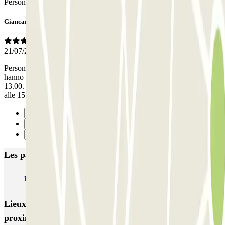
Personnel
Giancarlo
21/07/2025
Personale molto disponibile. Il traghetto è arrivato in ritardo e ci
hanno aspettato pur essendo terminato l’ orario di apertura. delle
13.00. Se non ci avessero gentilmente aspettato avremmo atteso fino
alle 15.30 la loro riapertura
Précédent
1
Suivant
Les parkings les mieux notés à Trapani
Kingparking Trapani - Shuttle Porto - Scoperto
Lieux et événements intéressants à
proximité Kingparking Trapani - Shuttle Porto -