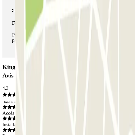
Forfait illimité
Pendant votre séjour, vous pouvez entrer et sortir du
parking aussi souvent que vous le souhaitez.
Kingparking Trapani - Shuttle Porto - Scoperto:
Avis
4.3
Basé sur 1 avis
Accès
Installations