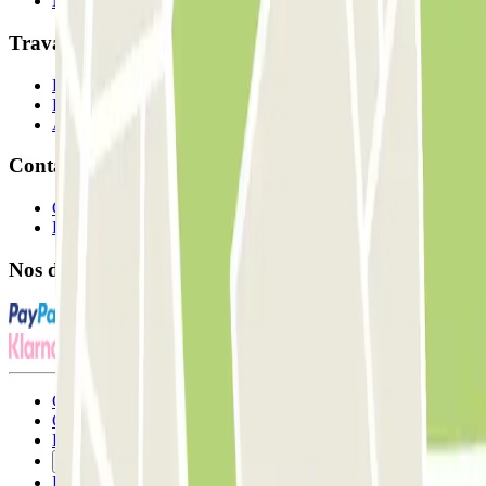
Nos parkings
Travaillons ensemble?
Professionnels
Fournisseur de parking
Affiliés
Contact
Contactez-nous
FAQ
Nos différents modes de paiement:
Conditions générales d'utilisation et contrat
Conditions d'annulation
Politique relative aux cookies
Gérer les cookies
Politique de confidentialité