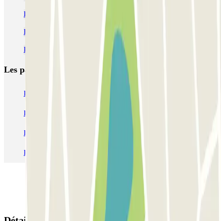
Parking Zénith Toulon pas cher | Parclick
Parking Facultés Toulon pas cher
Parking Mayol
Les parkings les
plus réservés
Parking Paris
Parking Gare de Lyon
Parking Gare Montparnasse
Parking Charles de Gaulle - Roissy Aeroport
Parking Aéroport Roland Garros La Réunion P4 Longue Durée
Parking Aéroport Barcelone
Parking Aéroport Beauvais
Détails de la réservation