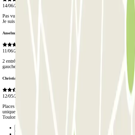
14/06/2026
Pas vu de personnel dans le parking. Pas eu besoin d'appeler qq'un.
Je suis satisfaite de cette réservation.
Anselmine
11/06/2026
2 entrées de parking au même endroit donc bien choisir celui de
gauche
Christian
12/05/2026
Places très étroites, bonjour les coups de portières...... mais pas
uniquement q-park liberté, c'est valable pour tous les parkings de
Toulon
Précédent
1