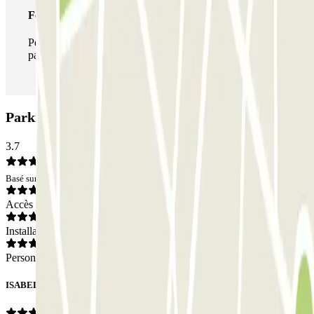
Forfait illimité
Pendant votre séjour, vous pouvez entrer et sortir du
parking aussi souvent que vous le souhaitez.
Parking Q-Park - Liberté: Avis
3.7
Basé sur 16 avis
Accès
Installations
Personnel
ISABELLE