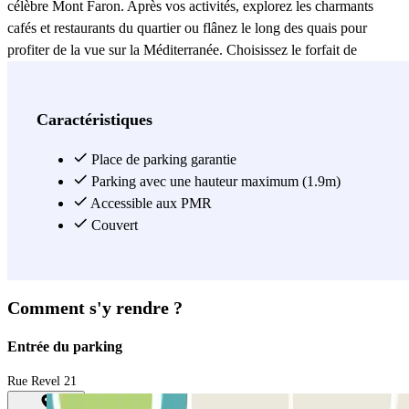
célèbre Mont Faron. Après vos activités, explorez les charmants
cafés et restaurants du quartier ou flânez le long des quais pour
profiter de la vue sur la Méditerranée. Choisissez le forfait de
stationnement qui correspond à vos besoins et réservez dès
maintenant sur Parclick en toute simplicité. Paiement sécurisé en
ligne et réservation rapide pour une expérience de stationnement
Caractéristiques
sans souci à Toulon !
Place de parking garantie
Voir plus
Parking avec une hauteur maximum (1.9m)
Accessible aux PMR
Couvert
Comment s'y rendre ?
Entrée du parking
Rue Revel 21