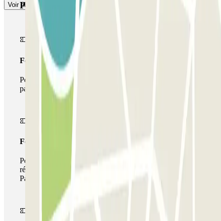
Produits Parclick
Voir plus
Forfait Simple
Pendant votre séjour, vous ne pourrez entrer et sortir du
parking qu'une seule fois
Forfait de stationnement multiple
Pendant votre séjour, vous pouvez utiliser l'ensemble du
réseau de parkings de cet opérateur disponible sur
Parclick.