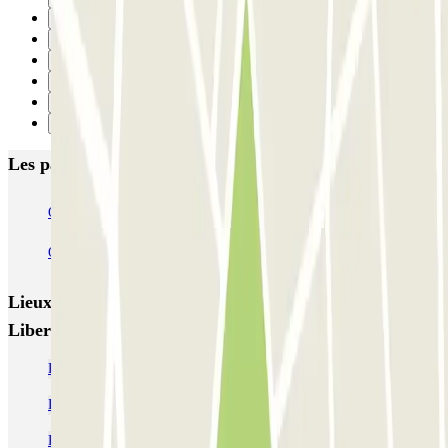
2
3
4
5
6
Suivant
Les parkings les mieux notés à Toulon
Q-Park - Mayol Centre
Q-Park - Lafayette
Q-Park Zénith Préfecture
Lieux et événements intéressants à proximité Q-Park -
Liberté
Parking Liberte Toulon
Parking Lafayette Toulon pas cher | Parclick
Parking Gare de Toulon pas cher (courte & longue durée)