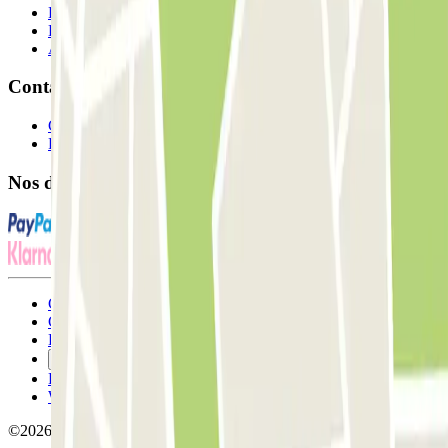
Professionnels
Fournisseur de parking
Affiliés
Contact
Contactez-nous
FAQ
Nos différents modes de paiement:
Conditions générales d'utilisation et contrat
Conditions d'annulation
Politique relative aux cookies
Gérer les cookies
Politique de confidentialité
Whistleblowing
©2026 Parclick. Tous droits réservés