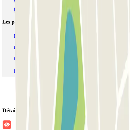
Parking Zénith Toulon pas cher | Parclick
Les parkings les
plus réservés
Parking Paris
Parking Gare de Lyon
Parking Gare Montparnasse
Parking Charles de Gaulle - Roissy Aeroport
Parking Aéroport Roland Garros La Réunion P4 Longue Durée
Parking Aéroport Barcelone
Parking Aéroport Beauvais
Détails de la réservation