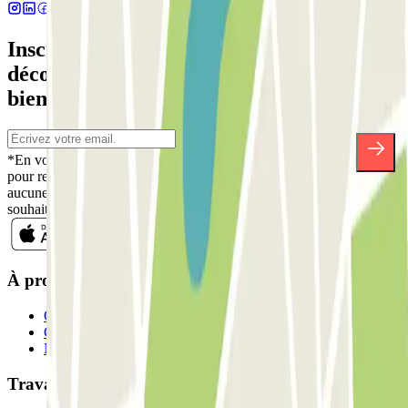
Inscrivez-vous à notre newsletter et
découvrez des réductions, des concours et
bien d'autres surprises.
*En vous inscrivant, vous acceptez notre politique de confidentialité
pour recevoir des communications commerciales de Parclick. Sans
aucune obligation, vous pouvez vous désinscrire quand vous le
souhaitez dans la même newsletter.
À propos de Parclick
Qui sommes-nous ?
Comment ça marche?
Nos parkings
Travaillons ensemble?