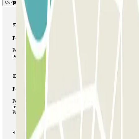
Produits Parclick
Voir plus
Forfait Simple
Pendant votre séjour, vous ne pourrez entrer et sortir du
parking qu'une seule fois
Forfait de stationnement multiple
Pendant votre séjour, vous pouvez utiliser l'ensemble du
réseau de parkings de cet opérateur disponible sur
Parclick.