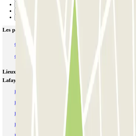
1
2
Suivant
Les parkings les mieux notés à Toulon
Q-Park - Mayol Centre
Q-Park - Lafayette
Q-Park Zénith Préfecture
Lieux et événements intéressants à proximité Q-Park -
Lafayette
Parking Mayol
Parking Facultés Toulon pas cher
Parking Lafayette Toulon pas cher | Parclick
Parking Liberte Toulon
Parking Gare de Toulon pas cher (courte & longue durée)