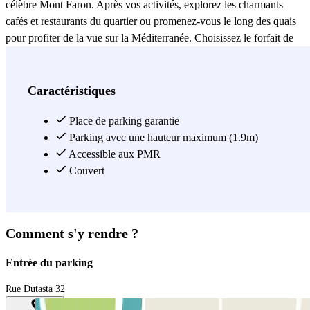
célèbre Mont Faron. Après vos activités, explorez les charmants
cafés et restaurants du quartier ou promenez-vous le long des quais
pour profiter de la vue sur la Méditerranée. Choisissez le forfait de
stationnement qui correspond à vos besoins et réservez dès
maintenant sur Parclick en toute simplicité. Paiement sécurisé en
ligne et réservation rapide pour une expérience de stationnement
Caractéristiques
sans souci à Toulon !
Place de parking garantie
Voir plus
Parking avec une hauteur maximum (1.9m)
Accessible aux PMR
Couvert
Comment s'y rendre ?
Entrée du parking
Rue Dutasta 32