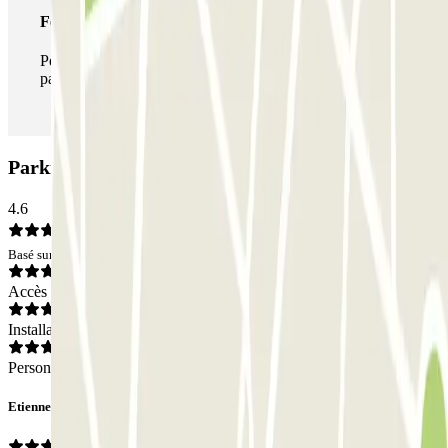
Forfait illimité
Pendant votre séjour, vous pouvez entrer et sortir du
parking aussi souvent que vous le souhaitez.
Parking Q-Park - Lafayette: Avis
4.6
Basé sur 6 avis
Accès
Installations
Personnel
Etienne