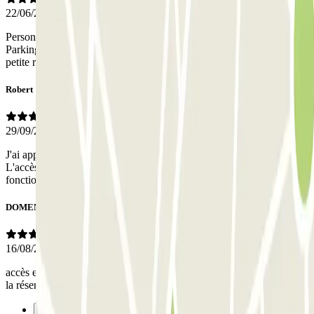
22/06/2026
Personne très agréable au téléphone et réponse simple et efficace.
Parking très propre et bien bien signalé malgré son accès dans une
petite rue.
Robert
29/09/2025
J'ai apprécié la reconnaissance de la plaque pour ouvrir la barrière.
L'accès piéton la nuit est plus problématique. Le système ne
fonctionne pas et il faut systématiquement appeler à l'interphone.
DOMENICA
16/08/2025
accès entrée et sortie excellent et place dispo comme énoncé lors de
la réservation.
Précédent