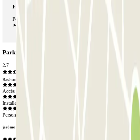
Forfait illimité
Pendant votre séjour, vous pouvez entrer et sortir du
parking aussi souvent que vous le souhaitez.
Parking Q-Park Colibri La Rode: Avis
2.7
Basé sur 1 avis
Accès
Installations
Personnel
jérôme