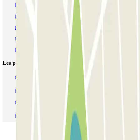
Parking Mayol
Parking Lafayette Toulon pas cher | Parclick
Parking Liberte Toulon
Parking Zénith Toulon pas cher | Parclick
Parking Gare de Toulon pas cher (courte & longue durée)
Les parkings les
plus réservés
Parking Paris
Parking Gare de Lyon
Parking Gare Montparnasse
Parking Charles de Gaulle - Roissy Aeroport
Parking Aéroport Roland Garros La Réunion P4 Longue Durée
Parking Aéroport Barcelone
Parking Aéroport Beauvais