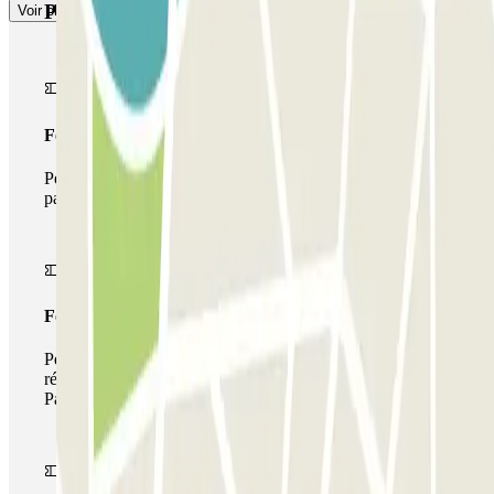
Produits Parclick
Voir plus
Forfait Simple
Pendant votre séjour, vous ne pourrez entrer et sortir du
parking qu'une seule fois
Forfait de stationnement multiple
Pendant votre séjour, vous pouvez utiliser l'ensemble du
réseau de parkings de cet opérateur disponible sur
Parclick.