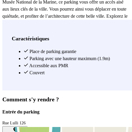
Musée National de la Marine, ce parking vous offre un accès aisé
aux lieux clés de la ville. Vous pourrez ainsi vous déplacer en toute
quiétude, et profiter de l’architecture de cette belle ville. Explorez le
charmant quartier de La Rode, visitez des sites culturels comme le
Musée d'Art de Toulon, ou imprégnez-vous de l'atmosphère
dynamique de la ville tout en découvrant ses quartiers animés, le tout
Caractéristiques
sans avoir à vous préoccuper de votre véhicule. Explorez les
restaurants emblématiques de la ville, tels que ""Le Petit Port"" pour
Place de parking garantie
une expérience culinaire mémorable, ou ""La Cantine du Port"" où
Parking avec une hauteur maximum (1.9m)
vous pourrez déguster une cuisine provençale authentique dans une
Accessible aux PMR
atmosphère conviviale. Réservez avec Parclick et hop, vous avez
Couvert
trouvé la solution idéale et sécurisée pour vos séjours à Toulon !
Voir plus
Comment s'y rendre ?
Entrée du parking
Rue Lulli 126