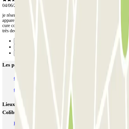
04/06/2025
je réserve sur internet pour être tranquille hors pour rentrer et sortir l
appareil ne lis pas la plaque d’immatriculation la borne ne lis pas le
cure code et en plus obligé d attendre 5 mn avant d avoir quelqu’un
très decu
Précédent
1
Suivant
Les parkings les mieux notés à Toulon
Q-Park - Mayol Centre
Q-Park - Lafayette
Q-Park Zénith Préfecture
Lieux et événements intéressants à proximité Q-Park
Colibri La Rode
Parking Facultés Toulon pas cher