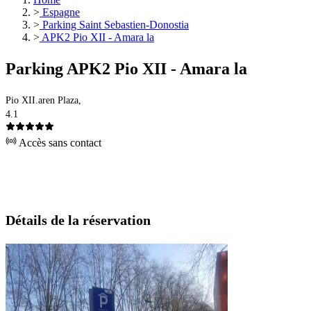
>
Espagne
>
Parking Saint Sebastien-Donostia
>
APK2 Pio XII - Amara la
Parking APK2 Pio XII - Amara la
Pio XII.aren Plaza,
4.1
Accès sans contact
Détails de la réservation