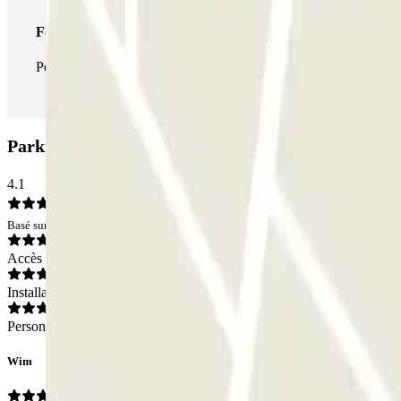
Forfait illimité
Pendant votre séjour, vous pouvez entrer et sortir du parking aus
Parking APK2 Pio XII - Amara la: Avis
4.1
Basé sur 53 avis
Accès
Installations
Personnel
Wim