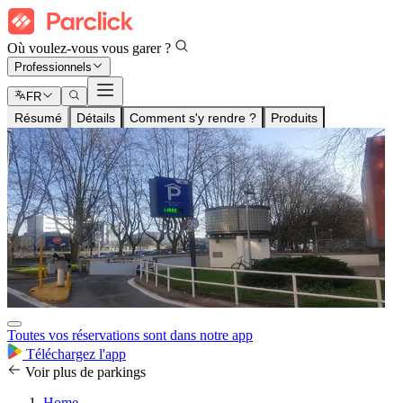
Où voulez-vous vous garer ?
Professionnels
FR
Résumé
Détails
Comment s'y rendre ?
Produits
Toutes vos réservations sont dans notre app
Téléchargez l'app
Voir plus de parkings
Home