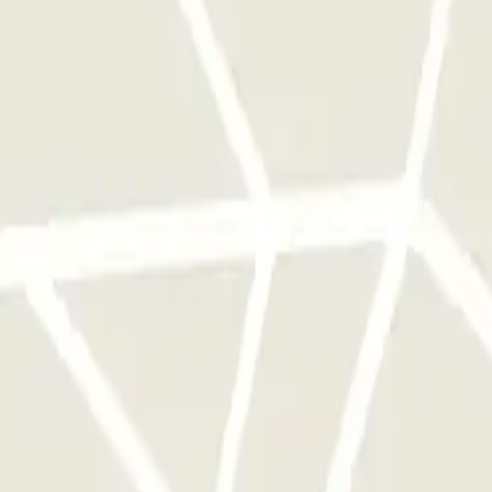
qu'une seule fois
e parkings de cet opérateur disponible sur Parclick.