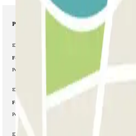
Produits Parclick
Forfait Simple
Pendant votre séjour, vous ne pourrez entrer et sortir du parking 
Forfait de stationnement multiple
Pendant votre séjour, vous pouvez utiliser l'ensemble du réseau d