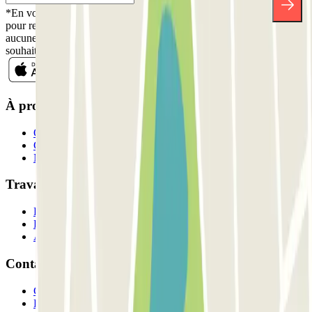
*En vous inscrivant, vous acceptez notre politique de confidentialité
pour recevoir des communications commerciales de Parclick. Sans
aucune obligation, vous pouvez vous désinscrire quand vous le
souhaitez dans la même newsletter.
À propos de Parclick
Qui sommes-nous ?
Comment ça marche?
Nos parkings
Travaillons ensemble?
Professionnels
Fournisseur de parking
Affiliés
Contact
Contactez-nous
FAQ