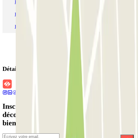
Parking Charles de Gaulle - Roissy Aeroport
Parking Aéroport Roland Garros La Réunion P4 Longue Durée
Parking Aéroport Barcelone
Parking Aéroport Beauvais
Détails de la réservation
Inscrivez-vous à notre newsletter et
découvrez des réductions, des concours et
bien d'autres surprises.