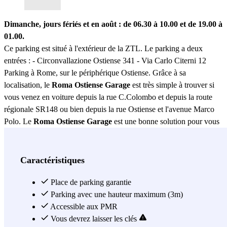
Dimanche, jours fériés et en août : de 06.30 à 10.00 et de 19.00 à
01.00.
Ce parking est situé à l'extérieur de la ZTL. Le parking a deux
entrées : - Circonvallazione Ostiense 341 - Via Carlo Citerni 12
Parking à Rome, sur le périphérique Ostiense. Grâce à sa
localisation, le
Roma Ostiense Garage
est très simple à trouver si
vous venez en voiture depuis la rue C.Colombo et depuis la route
régionale SR148 ou bien depuis la rue Ostiense et l'avenue Marco
Polo. Le
Roma Ostiense Garage
est une bonne solution pour vous
garer près du centre-ville de Rome, étant donné que le parking se
trouve à moins de 10 minutes à pied du parc Valle della Caffarella
où se trouvent les catacombes de Saint-Calixte, les catacombes de
Caractéristiques
Saint-Sébastien ainsi que le parc archéologique des Tombes de la
Via Latina. En outre, à une dizaine de minutes de marche du Roma
Place de parking garantie
Ostiense Garage, vous arriverez à la Villa Osio, au jardin
Parking avec une hauteur maximum (3m)
Lanzarotto-Malocello et au parc Cavallo Pazzo. De plus, le cœur de
Accessible aux PMR
la vieille-ville, où s'élève le Colisée, se trouve à seulement 2
Vous devrez laisser les clés