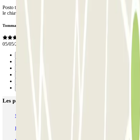
Posto trovato subito con il navigatore, ragazzo gentilissimo, lasciate
le chiavi e ripresa 2 giorni dopo esattamente uguale...prezzi onesti
Tommaso
05/05/2026
Précédent
1
2
3
4
Suivant
Les parkings les mieux notés à Rome
SABA Piazza di Spagna - Villa Borghese
Tuscolana
Esquilino (Roma)
MONDIAL Laparelli
Supergarage Metronio