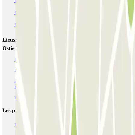
PARK ROMA COLOMBO
Park Roma Ostiense
MUOVIAMO Parioli
MUOVIAMO Flaminio
MUOVIAMO Pinciano
Lieux et événements intéressants à proximité Roma
Ostiense Garage
Parkings près de la Bocca della Verità à Rome
Parkings près du Colisée de Rome
ZTL Rome: Comment stationner dans la zone à trafic limité de
Rome
Parking Gare Rome Termini pas cher
Les parkings les
plus réservés
Parking Paris
Parking Gare de Lyon
Parking Gare Montparnasse