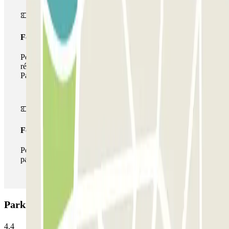
Forfait de stationnement multiple
Pendant votre séjour, vous pouvez utiliser l'ensemble du
réseau de parkings de cet opérateur disponible sur
Parclick.
Forfait illimité
Pendant votre séjour, vous pouvez entrer et sortir du
parking aussi souvent que vous le souhaitez.
Parking Roma Ostiense Garage: Avis
4.4