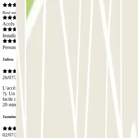
Basé sur 11 avis
Accès
Installations
Personnel
Julien
26/07/2026
L’accès est facile (j’ai connu beaucoup plus challengeant à Rome !
?). Un excellent rapport qualité-prix (5x moins cher) car il est très
facile de rejoindre le centre historique de Rome (ligne directe,en bus
20 min.), nous logions vers la Piazza Navone.
Jasmine
02/07/2026