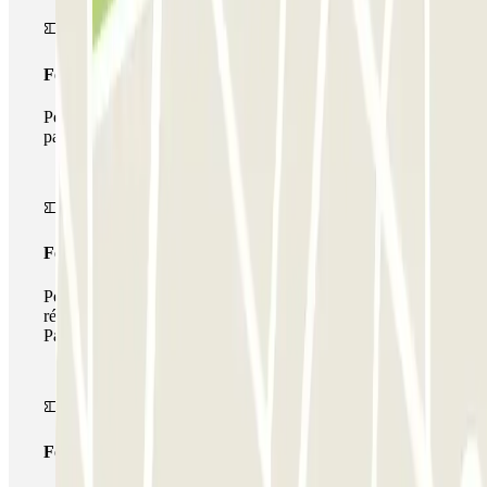
Forfait Simple
Pendant votre séjour, vous ne pourrez entrer et sortir du
parking qu'une seule fois
Forfait de stationnement multiple
Pendant votre séjour, vous pouvez utiliser l'ensemble du
réseau de parkings de cet opérateur disponible sur
Parclick.
Forfait illimité