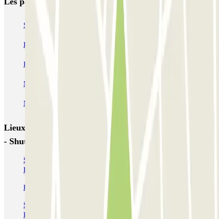
Les parkings les mieux notés à Rome
SABA Piazza di Spagna - Villa Borghese
Tuscolana
Esquilino (Roma)
MONDIAL Laparelli
Supergarage Metronio
PARK ROMA COLOMBO
Park Roma Ostiense
MUOVIAMO Parioli
MUOVIAMO Flaminio
MUOVIAMO Pinciano
Lieux et événements intéressants à proximité PARK 51
- Shuttle - Aeroporto di Roma Fiumicino - Scoperto
Se garer pas cher près du terminal 1 de l’aéroport de Rome
Fiumicino (FCO)
Parkings près de l'aéroport de Rome Fiumicino (FCO)
Se garer pas cher près du terminal 3 de l’aéroport de Rome
Fiumicino (FCO)