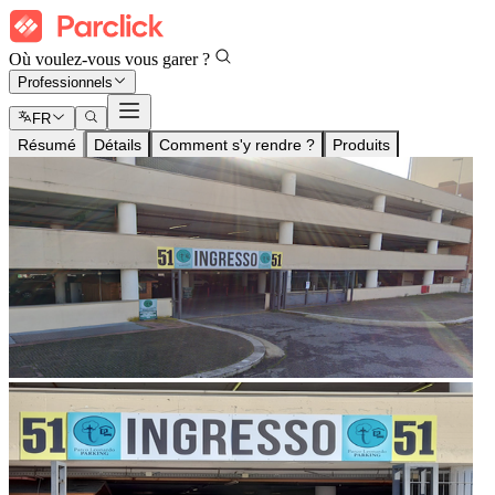
Où voulez-vous vous garer ?
Professionnels
FR
Résumé
Détails
Comment s'y rendre ?
Produits