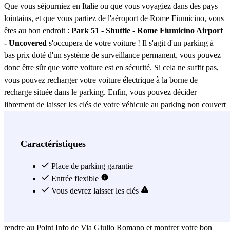
Que vous séjourniez en Italie ou que vous voyagiez dans des pays
lointains, et que vous partiez de l'aéroport de Rome Fiumicino, vous
êtes au bon endroit :
Park 51 - Shuttle - Rome Fiumicino Airport
- Uncovered
s'occupera de votre voiture ! Il s'agit d'un parking à
bas prix doté d'un système de surveillance permanent, vous pouvez
donc être sûr que votre voiture est en sécurité. Si cela ne suffit pas,
vous pouvez recharger votre voiture électrique à la borne de
recharge située dans le parking. Enfin, vous pouvez décider
librement de laisser les clés de votre véhicule au parking non couvert
de PARK 51 - Shuttle - Aéroport de Rome Fiumicino - Uncovered
ou de les emporter avec vous lors de vos déplacements ! Mais
passons à la partie la plus importante, car vous êtes probablement
Caractéristiques
inquiet de perdre du temps avec la navette : sachez qu'au contraire,
le service PARK 51 - Shuttle - Aéroport de Rome Fiumicino -
Place de parking garantie
Uncovered vous conduira en seulement 7 minutes, selon vos
Entrée flexible
besoins, au T1, T2, T3 ou T4. Il suffit d'appeler le personnel du
Vous devrez laisser les clés
parking au moins 15 minutes avant votre arrivée ; une fois que vous
êtes arrivé et que vous avez laissé votre voiture, vous devez vous
rendre au Point Info de Via Giulio Romano et montrer votre bon