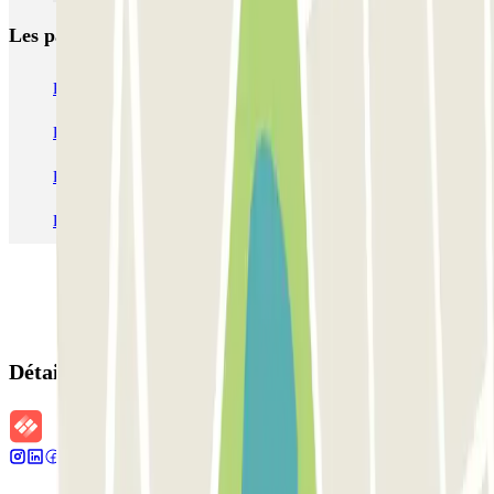
Les parkings les
plus réservés
Parking Paris
Parking Gare de Lyon
Parking Gare Montparnasse
Parking Charles de Gaulle - Roissy Aeroport
Parking Aéroport Roland Garros La Réunion P4 Longue Durée
Parking Aéroport Barcelone
Parking Aéroport Beauvais
Détails de la réservation