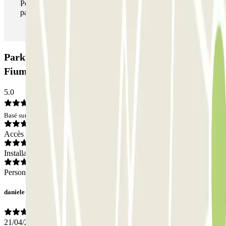
Pendant votre séjour, vous pouvez entrer et sortir du
parking aussi souvent que vous le souhaitez.
Parking PARK 51 - Shuttle - Aeroporto di Roma
Fiumicino - Scoperto: Avis
5.0
Basé sur 9 avis
Accès
Installations
Personnel
daniele
21/04/2026