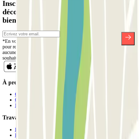
Inscrivez-vous à notre newsletter et
découvrez des réductions, des concours et
bien d'autres surprises.
*En vous inscrivant, vous acceptez notre politique de confidentialité
pour recevoir des communications commerciales de Parclick. Sans
aucune obligation, vous pouvez vous désinscrire quand vous le
souhaitez dans la même newsletter.
À propos de Parclick
Qui sommes-nous ?
Comment ça marche?
Nos parkings
Travaillons ensemble?
Professionnels
Fournisseur de parking