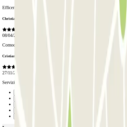
Efficenti e sempre disponibili.
Christian Guill
08/04/2025
Comodità e gentilezza
Cristiano
27/11/2024
Servizio impeccabile e puntuale, la utilizzerò sicuramente di nuovo.
Précédent
1
2
3
Suivant