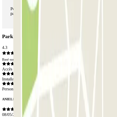
Pendant votre séjour, vous pouvez entrer et sortir du
parking aussi souvent que vous le souhaitez.
Parking MUOVIAMO Corso di Francia: Avis
4.3
Basé sur 80 avis
Accès
Installations
Personnel
ANIELLO
08/05/2026