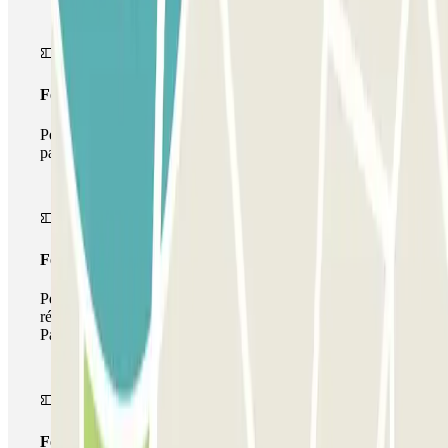
Forfait Simple
Pendant votre séjour, vous ne pourrez entrer et sortir du
parking qu'une seule fois
Forfait de stationnement multiple
Pendant votre séjour, vous pouvez utiliser l'ensemble du
réseau de parkings de cet opérateur disponible sur
Parclick.
Forfait illimité