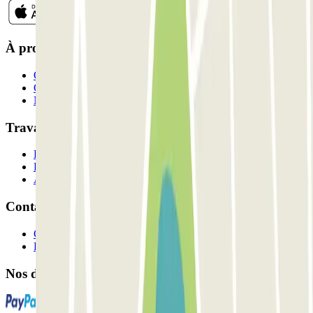
À propos de Parclick
Qui sommes-nous ?
Comment ça marche?
Nos parkings
Travaillons ensemble?
Professionnels
Fournisseur de parking
Affiliés
Contact
Contactez-nous
FAQ
Nos différents modes de paiement: