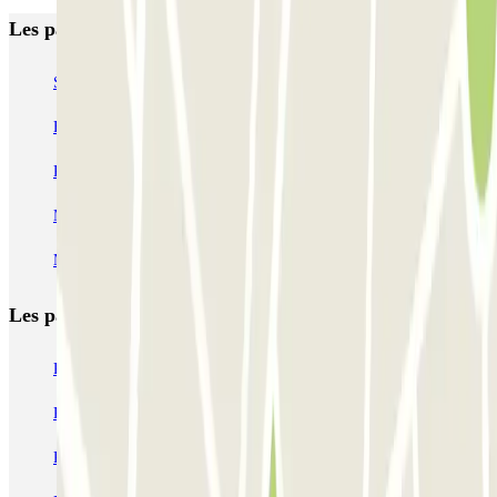
Les parkings les mieux notés à Rome
SABA Piazza di Spagna - Villa Borghese
Tuscolana
Esquilino (Roma)
MONDIAL Laparelli
Supergarage Metronio
PARK ROMA COLOMBO
Park Roma Ostiense
MUOVIAMO Parioli
MUOVIAMO Flaminio
MUOVIAMO Pinciano
Les parkings les
plus réservés
Parking Paris
Parking Gare de Lyon
Parking Gare Montparnasse
Parking Charles de Gaulle - Roissy Aeroport
Parking Aéroport Roland Garros La Réunion P4 Longue Durée