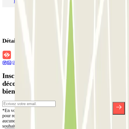
Parking Aéroport Barcelone
Parking Aéroport Beauvais
Détails de la réservation
Inscrivez-vous à notre newsletter et
découvrez des réductions, des concours et
bien d'autres surprises.
*En vous inscrivant, vous acceptez notre politique de confidentialité
pour recevoir des communications commerciales de Parclick. Sans
aucune obligation, vous pouvez vous désinscrire quand vous le
souhaitez dans la même newsletter.