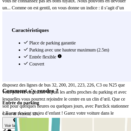
vous ne connaissez pas les bons tuyaux. Nous pouvons en dévoiler
un... Comme on est gentil, on vous donne un indice : il s’agit d’un
parking ! Lors de votre prochain voyage à Rome, pensez à garer
votre voiture dans le
parking Corso di Francia
. Rome regorge de
merveilleux sites touristiques que personne ne devrait manquer,
Caractéristiques
comme le Colisée, la Fontana di Trevi, la Basilique de San Pedro,
etc. Mais Rome, c’est beaucoup plus que ça ! Si vous aimez les
Place de parking garantie
évènements sportifs, vous ne pouvez pas partir sans avoir visité le
Parking avec une hauteur maximum (2.5m)
stade olympique. Ce parking est à seulement 15 minutes à pied de
Entrée flexible
plusieurs points d’intérêt de la ville, tels que le Musée national d'Art
Couvert
du XXIe siècle ou le parc Villa Glori. Et si vous avez décidé que
vous irez visiter le centre (que nous vous recommandons), vous
disposez des lignes de bus 32, 200, 201, 223, 226, C3 ou N25 que
Comment s'y rendre ?
vous pouvez emprunter depuis les arrêts proches du parking et avec
lesquelles vous pourrez rejoindre le centre en un clin d’œil. Que ce
Entrée du parking
soit pour quelques heures ou quelques jours, avec Parclick stationner
à Rome devient un jeu d’enfant ! Garez votre voiture dans le
Corso di Francia, 124
parking MUOVIAMO Corso di Francia
et oubliez la le temps de
Voir la carte
votre voyage à Rome!