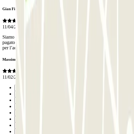
Gian Filippo
11/04/2026
Siamo arrivati poco più di un ora prima dell’orario fissato, abbiamo
pagato la differenza, il custode è stato veramente gentile.le istruzioni
per l’accesso non sono molto chiare per chi ha già prenotato online
Massimo
11/02/2026
Précédent
1
2
3
4
5
6
7