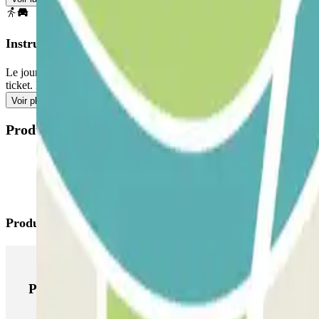
Instructions
Le jour choisi, rendez-vous tout simplement au parking, prenez un tic
ticket. Notre personnel vérifiera votre réservation à l'aide du code de 
Voir plus
Produits disponibles
Produits Parclick
Produits Parclick