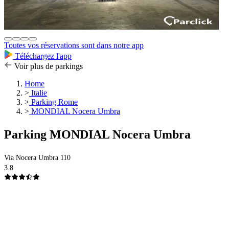
Toutes vos réservations sont dans notre app
Téléchargez l'app
Voir plus de parkings
Home
>
Italie
>
Parking Rome
>
MONDIAL Nocera Umbra
Parking MONDIAL Nocera Umbra
Via Nocera Umbra 110
3.8