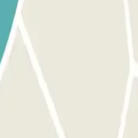
ket et garez-vous sur n'importe quel emplacement libre. Une fois garé, 
réservation et vous l'échangera contre une carte de stationnement à entrée