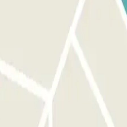
rendez-vous au guichet avec votre bon d'échange Parclick et votre
s et sorties multiples.