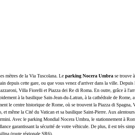
ues mètres de la Via Tuscolana. Le
parking Nocera Umbra
se trouve à
in depuis cette gare, ou que vous venez d'arriver dans la ville. Depuis
azzaroni, Villa Fiorelli et Piazza dei Re di Roma. En outre, grâce à l'ar
dement à la basilique Sain-Jean-du-Latran, à la cathédrale de Rome, au
ent le centre historique de Rome, où se trouvent la Piazza di Spagna, V
zo, et même la Cité du Vatican et sa basilique Saint-Pierre. Aux alento
mini. Avec le parking Mondial Nocera Umbra, le stationnement à Rome ne
lance garantissant la sécurité de votre véhicule. De plus, il est très s
ilina (route régionale SR6).