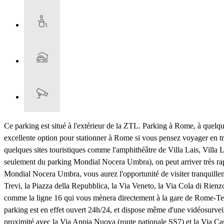
Ce parking est situé à l'extérieur de la ZTL. Parking à Rome, à quelq
excellente option pour stationner à Rome si vous pensez voyager en tra
quelques sites touristiques comme l'amphithéâtre de Villa Lais, Villa L
seulement du parking Mondial Nocera Umbra), on peut arriver très rapi
Mondial Nocera Umbra, vous aurez l'opportunité de visiter tranquillem
Trevi, la Piazza della Repubblica, la Via Veneto, la Via Cola di Rien
comme la ligne 16 qui vous mènera directement à la gare de Rome-Ter
parking est en effet ouvert 24h/24, et dispose même d'une vidéosurveil
proximité avec la Via Appia Nuova (route nationale SS7) et la Via Cas