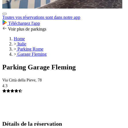
Toutes vos réservations sont dans notre app
Téléchargez l'app
Voir plus de parkings
Home
>
Italie
>
Parking Rome
>
Garage Fleming
Parking Garage Fleming
Via Città della Pieve, 78
4.3
Détails de la réservation