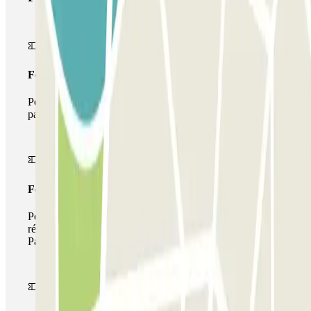
Forfait Simple
Pendant votre séjour, vous ne pourrez entrer et sortir du
parking qu'une seule fois
Forfait de stationnement multiple
Pendant votre séjour, vous pouvez utiliser l'ensemble du
réseau de parkings de cet opérateur disponible sur
Parclick.