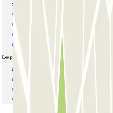
SABA Piazza di Spagna - Villa Borghese
Tuscolana
Esquilino (Roma)
MONDIAL Laparelli
Supergarage Metronio
PARK ROMA COLOMBO
Park Roma Ostiense
MUOVIAMO Parioli
MUOVIAMO Flaminio
MUOVIAMO Pinciano
Les parkings les
plus réservés
Parking Paris
Parking Gare de Lyon
Parking Gare Montparnasse
Parking Charles de Gaulle - Roissy Aeroport
Parking Aéroport Roland Garros La Réunion P4 Longue Durée
Parking Aéroport Barcelone
Parking Aéroport Beauvais