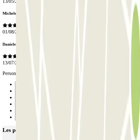
13/05/2026
Michele
01/08/2025
Daniele
13/07/2025
Personale cortese e molto disponibile. Ottima esposizione.
Précédent
1
2
3
4
Suivant
Les parkings les mieux notés à Rome