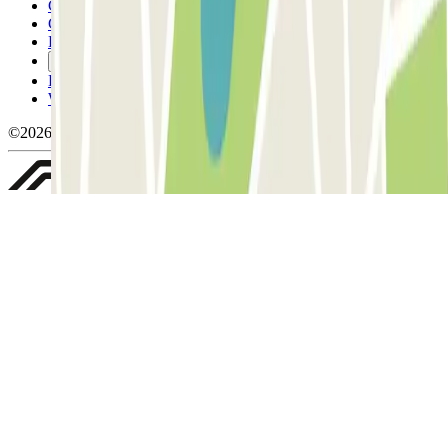
Conditions générales d'utilisation et contrat
Conditions d'annulation
Politique relative aux cookies
Gérer les cookies
Politique de confidentialité
Whistleblowing
©2026 Parclick. Tous droits réservés