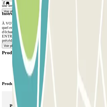
une trentaine de minutes.
Voir plus
Instructions
À VOTRE ARRIVÉE, accédez au parking. Garez-vous à n'importe
quel emplacement libre. Rendez-vous à l'accueil avec votre bon
d'échange Parclick. SI VOTRE PASS PERMET DES
ENTRÉES/SORTIES ILLIMITÉES, suivez le processus indiqué
précédemment pour entrer comme pour sortir.
Voir plus
Produits disponibles
Produits Parclick
Produits Parclick