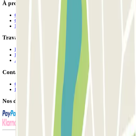
À propos de Parclick
Qui sommes-nous ?
Comment ça marche?
Nos parkings
Travaillons ensemble?
Professionnels
Fournisseur de parking
Affiliés
Contact
Contactez-nous
FAQ
Nos différents modes de paiement: