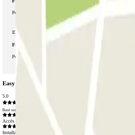
Forfait de stationnement multiple
Pendant votre séjour, vous pouvez utiliser l'ensemble du réseau d
Forfait illimité
Pendant votre séjour, vous pouvez entrer et sortir du parking aus
Easy Parking Fiumicino Terminal Scoperto ADR - P
5.0
Basé sur 1 avis
Accès
Installations