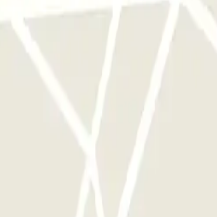
e parkings de cet opérateur disponible sur Parclick.
si souvent que vous le souhaitez.
archeggio Ufficiale Aeroporto di Roma: Avis