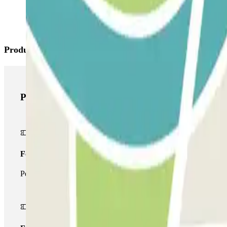
Produits Parclick
Produits Parclick
Forfait Simple
Pendant votre séjour, vous ne pourrez entrer et sortir du parking 