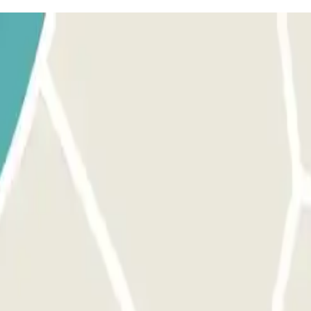
5 minutes
 les boutiques hors taxes et une sélection de magasins
st possible de contacter l'assistance clientèle en appuyant sur le bouton 