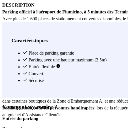
DESCRIPTION
Parking officiel à l'aéroport de Fiumicino, à 5 minutes des Termin
Avec plus de 1 600 places de stationnement couvertes disponibles, le 
confort et la sécurité.
L'installation est facilement accessible directement depuis l'autorou
Le
service Navetta Parking Express est gratuit
et relie les parking
Caractéristiques
le service de nuit, avec un temps d'attente maximum de 15 minutes.
Place de parking garantie
Parking Rosa
Parking avec une hauteur maximum (2.5m)
: 97 places de stationnement de courtoisie conçues pour 
T3. Après avoir garé votre voiture, vous serez devant les Terminaux 
Entrée flexible
Chariots de transport de bagages
Couvert
: disponibles sur place et toujours 
Toilettes
: situées près des arrêts de navette, à chaque coin de la zone
Sécurisé
Programme de fidélité
: easy Parking est partenaire du programme 
Réductions exclusives
: en stationnant avec easy Parking, vous bénéfi
dans certaines boutiques de la Zone d'Embarquement A, et une réduct
Comment s'y rendre ?
Parking gratuit pour les personnes handicapées
: lors de la récupé
au guichet d'Assistance Clientèle.
Entrée du parking