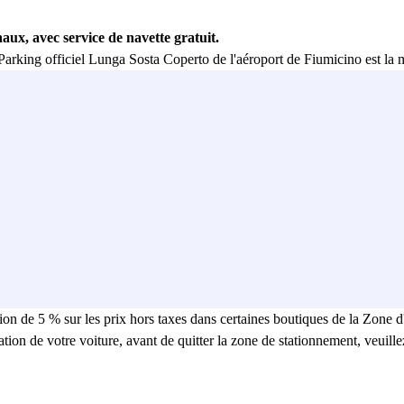
aux, avec service de navette gratuit.
Parking officiel Lunga Sosta Coperto de l'aéroport de Fiumicino est la 
te Rome-Fiumicino (A91) et se trouve à seulement 5 minutes de T1 et T3 
s aux Terminaux de Départs/Arrivées. Il fonctionne de 05:01 à 00:59, tou
les familles, situées dans le Parking Lunga Sosta Coperto - Secteur 1. Po
en moins de 10 minutes.
accessibles.
 de stationnement.
Volare d'ITA Airways. Pour chaque euro dépensé dans le Parking de Lo
ciez d'une réduction de 10 % dans les bars et restaurants de l'aéroport, 
ion de 5 % sur les prix hors taxes dans certaines boutiques de la Zone
ration de votre voiture, avant de quitter la zone de stationnement, veui