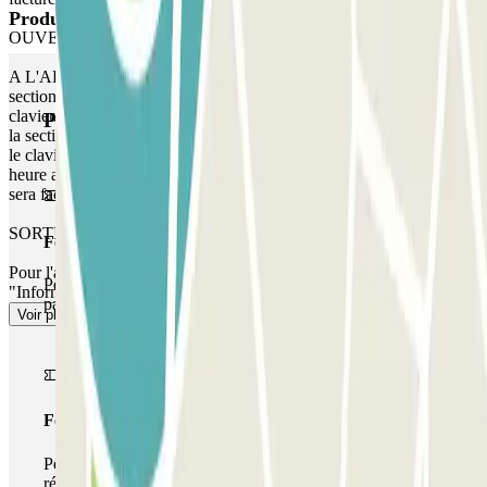
Produits Parclick
OUVERTURE PAR DIGICODE
A L'ARRIVEE : Introduisez le code que vous trouverez dans la
section « Informations importantes ». Tapez le code suivi de # sur le
clavier. AU DÉPART : Introduisez le code que vous trouverez dans
Produits Parclick
la section « Informations importantes ». Tapez le code suivi de # sur
le clavier. MARGE : vous pouvez accéder au parking jusqu'à 1
heure avant votre réservation, mais ce temps supplémentaire vous
sera facturé.
SORTIE PIÉTONNE
Forfait Simple
Pour l'accès des piétons, veuillez consulter notre section
Pendant votre séjour, vous ne pourrez entrer et sortir du
"Informations importantes".
parking qu'une seule fois
Voir plus
Forfait de stationnement multiple
Pendant votre séjour, vous pouvez utiliser l'ensemble du
réseau de parkings de cet opérateur disponible sur