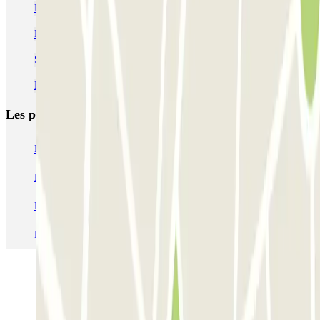
Réservez une place de parking près de la cathédrale de Reims
Parkings pas chers pour le marché de Noël de Reims
Se garer pour Run In Reims
Parkings à la gare de Reims
Les parkings les
plus réservés
Parking Paris
Parking Gare de Lyon
Parking Gare Montparnasse
Parking Charles de Gaulle - Roissy Aeroport
Parking Aéroport Roland Garros La Réunion P4 Longue Durée
Parking Aéroport Barcelone
Parking Aéroport Beauvais