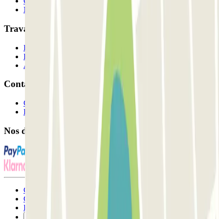
Comment ça marche?
Nos parkings
Travaillons ensemble?
Professionnels
Fournisseur de parking
Affiliés
Contact
Contactez-nous
FAQ
Nos différents modes de paiement:
Conditions générales d'utilisation et contrat
Conditions d'annulation
Politique relative aux cookies
Gérer les cookies