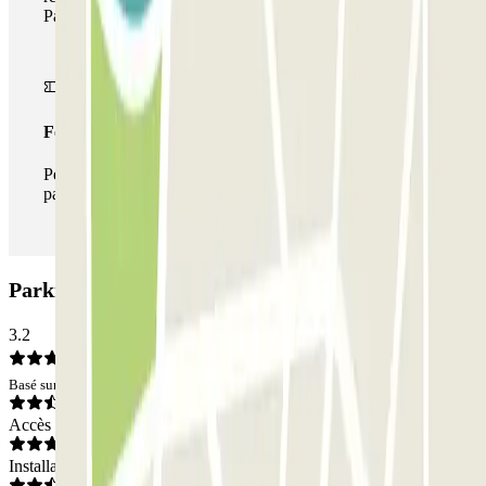
Parclick.
Forfait illimité
Pendant votre séjour, vous pouvez entrer et sortir du
parking aussi souvent que vous le souhaitez.
Parking Henry Vasnier - Coutures Zenpark: Avis
3.2
Basé sur 9 avis
Accès
Installations