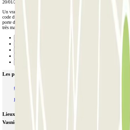
20/01/2026
Un vrai cauchemar, 45 minutes pour réussir à sortir du parking. Le
code du digicode n'a pas fonctionné. Nous étions coincés devant la
porte d'accès du 2e sous sol... hyper anxiogène...ZENPARK porte
très mal son nom. A fuir
Précédent
1
2
3
Suivant
Les parkings les mieux notés à Reims
CPA Buirette
Cathédrale Reims CPA
CPA Erlon
CPA Gambetta
Léo Lagrange - Stade Auguste Delaune Zenpark
Lieux et événements intéressants à proximité Henry
Vasnier - Coutures Zenpark