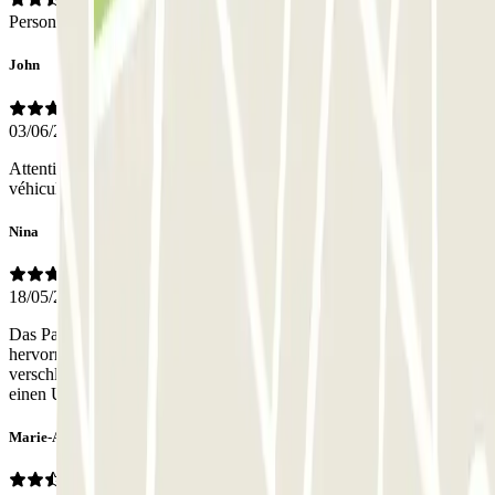
Personnel
John
03/06/2026
Attention, l'entrée piéton est inutilisable pour récupérer votre
véhicule : il faut se placer au niveau de l'entrée des véhicules...
Nina
18/05/2026
Das Parkhaus ist sehr sicher, relativ zentral gelegen und preislich
hervorragend. Leider war die untere Tür (Zugang zum Auto, zu
verschlossen und funktionierte. Auch nicht mit dem Code. Über
einen Umweg, eine Etage höher, sind wir aber reingekommen.
Marie-Agnès