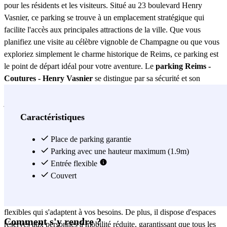
pour les résidents et les visiteurs. Situé au 23 boulevard Henry
Vasnier, ce parking se trouve à un emplacement stratégique qui
facilite l'accès aux principales attractions de la ville. Que vous
planifiez une visite au célèbre vignoble de Champagne ou que vous
exploriez simplement le charme historique de Reims, ce parking est
le point de départ idéal pour votre aventure. Le
parking Reims -
Coutures - Henry Vasnier
se distingue par sa sécurité et son
confort. Équipé d'un système de surveillance 24 heures sur 24, 7
jours sur 7, vous pouvez être sûr que votre véhicule sera protégé à
tout moment. De plus, l'accès au parking est simple et rapide, grâce
Caractéristiques
à son emplacement sur l'une des principales artères de la ville. Cela
permet non seulement de gagner du temps, mais aussi de réduire le
Place de parking garantie
stress lié à la recherche d'un endroit sûr pour se garer. Un autre
Parking avec une hauteur maximum (1.9m)
avantage du
parking Reims - Coutures - Henry Vasnier
Entrée flexible
est sa
grande capacité, garantissant qu'il y a toujours une place disponible
Couvert
pour vous. Que vous ayez besoin de vous garer pour quelques
heures ou pour une période prolongée, ce parking propose des tarifs
flexibles qui s'adaptent à vos besoins. De plus, il dispose d'espaces
Comment s'y rendre ?
réservés aux personnes à mobilité réduite, garantissant que tous les