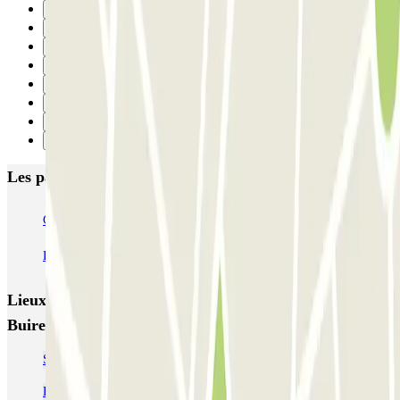
4
5
6
7
8
9
10
Suivant
Les parkings les mieux notés à Reims
CPA Buirette
Cathédrale Reims CPA
CPA Erlon
CPA Gambetta
Léo Lagrange - Stade Auguste Delaune Zenpark
Lieux et événements intéressants à proximité CPA
Buirette
Se garer pour Run In Reims
Parkings à la gare de Reims