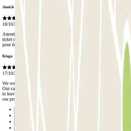
Annick
18/10/2022
Attention aux indications donnée par Parclick. Prenez d'abord un
ticket normal, garer votre voiture, puis allez à la salle de contrôle
pour échanger votre ticket contre un ticket spécial.
Kinga
17/10/2022
We were staying for 2 days with an option of unlimited enter+exit.
Our card was not working properly though so every time we wanted
to leave or enter we had to call the staff which was delaying us on
our program. The staff was helpful though.
Précédent
1
2
3