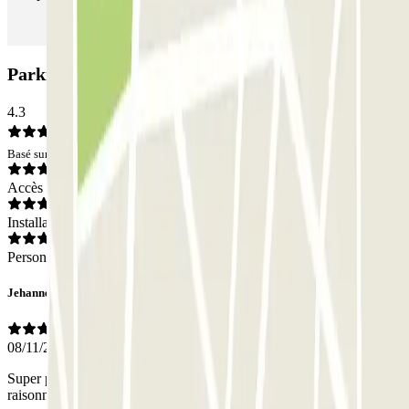
Parking CPA Buirette: Avis
4.3
Basé sur 29 avis
Accès
Installations
Personnel
Jehanne
08/11/2022
Super parking ! Les places sont suffisamment grandes, le prix très
raisonnable et le personnel très aimable.