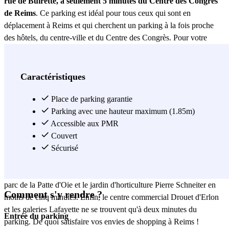
rue de Buirette, à seulement 5 minutes du Centre des Congrès
de Reims
. Ce parking est idéal pour tous ceux qui sont en
déplacement à Reims et qui cherchent un parking à la fois proche
des hôtels, du centre-ville et du Centre des Congrès. Pour votre
prochain salon à Reims, n'hésitez pas à réserver votre place de
parking à l'avance. Vous ne payerez pas plus cher et une place
disponible vous est garantie !
Un parking en plein centre-ville de
Caractéristiques
Reims !
Vous passez un week-end ou quelques jours à Reims et
vous cherchez un parking depuis lequel vous pourrez facilement
Place de parking garantie
découvrir les principaux sites touristiques de la ville ? Réservez
Parking avec une hauteur maximum (1.85m)
votre place au parking CPA Buirette ! Ce parking pas cher bénéficie
Accessible aux PMR
d'une situation idéale, en plein centre-ville. Visitez la Cathédrale, le
Couvert
Palais du Tau et les différents musées de Reims tout en sachant votre
Sécurisé
voiture à l'abri dans le parking CPA Buirette ! Depuis le parking,
vous pourrez aussi rejoindre le Cirque et le Manège de Reims, le
parc de la Patte d'Oie et le jardin d'horticulture Pierre Schneiter en
Comment s'y rendre ?
moins de cinq minutes. Enfin, le centre commercial Drouet d'Erlon
et les galeries Lafayette ne se trouvent qu'à deux minutes du
Entrée du parking
parking. De quoi satisfaire vos envies de shopping à Reims !