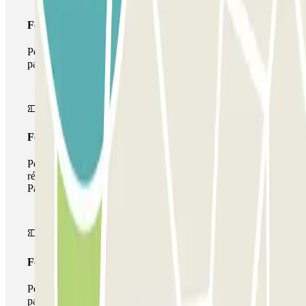
Forfait Simple
Pendant votre séjour, vous ne pourrez entrer et sortir du
parking qu'une seule fois
Forfait de stationnement multiple
Pendant votre séjour, vous pouvez utiliser l'ensemble du
réseau de parkings de cet opérateur disponible sur
Parclick.
Forfait illimité
Pendant votre séjour, vous pouvez entrer et sortir du
parking aussi souvent que vous le souhaitez.