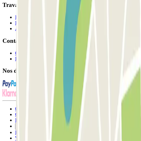
Travaillons ensemble?
Professionnels
Fournisseur de parking
Affiliés
Contact
Contactez-nous
FAQ
Nos différents modes de paiement:
Conditions générales d'utilisation et contrat
Conditions d'annulation
Politique relative aux cookies
Gérer les cookies
Politique de confidentialité
Whistleblowing