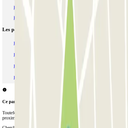
Parkings pas chers pour le marché de Noël de Reims
Réservez une place de parking près de la cathédrale de Reims
Les parkings les
plus réservés
Parking Paris
Parking Gare de Lyon
Parking Gare Montparnasse
Parking Charles de Gaulle - Roissy Aeroport
Parking Aéroport Roland Garros La Réunion P4 Longue Durée
Parking Aéroport Barcelone
Parking Aéroport Beauvais
Ce parking ne permet pas de réserver avec Parclick.
Toutefois, vous pouvez réserver une place dans les parkings à
proximité que nous vous proposons.
Chercher des parkings à proximité