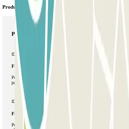
Produits Parclick
Produits Parclick
Forfait Simple
Pendant votre séjour, vous ne pourrez entrer et sortir du
parking qu'une seule fois
Forfait de stationnement multiple
Pendant votre séjour, vous pouvez utiliser l'ensemble du