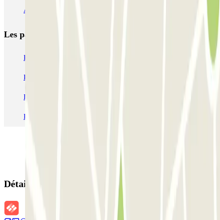
Autoparcheggio KING - Via Gianturco
Les parkings les
plus réservés
Parking Paris
Parking Gare de Lyon
Parking Gare Montparnasse
Parking Charles de Gaulle - Roissy Aeroport
Parking Aéroport Roland Garros La Réunion P4 Longue Durée
Parking Aéroport Barcelone
Parking Aéroport Beauvais
Détails de la réservation