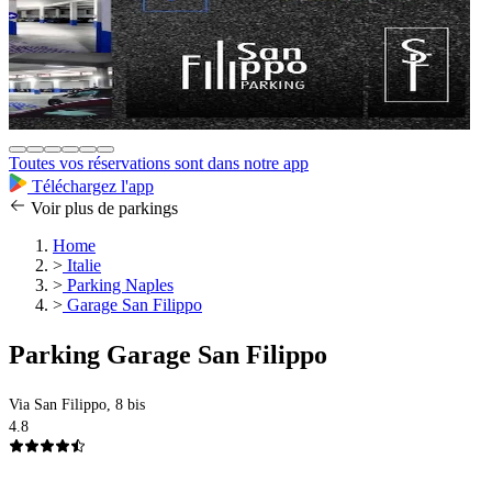
Toutes vos réservations sont dans notre app
Téléchargez l'app
Voir plus de parkings
Home
>
Italie
>
Parking Naples
>
Garage San Filippo
Parking Garage San Filippo
Via San Filippo, 8 bis
4.8