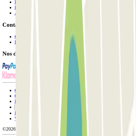
Professionnels
Fournisseur de parking
Affiliés
Contact
Contactez-nous
FAQ
Nos différents modes de paiement:
Conditions générales d'utilisation et contrat
Conditions d'annulation
Politique relative aux cookies
Gérer les cookies
Politique de confidentialité
Whistleblowing
©2026 Parclick. Tous droits réservés