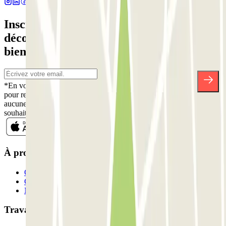
Inscrivez-vous à notre newsletter et
découvrez des réductions, des concours et
bien d'autres surprises.
*En vous inscrivant, vous acceptez notre politique de confidentialité
pour recevoir des communications commerciales de Parclick. Sans
aucune obligation, vous pouvez vous désinscrire quand vous le
souhaitez dans la même newsletter.
À propos de Parclick
Qui sommes-nous ?
Comment ça marche?
Nos parkings
Travaillons ensemble?