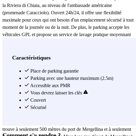
la Riviera di Chiaia, au niveau de l'ambassade américaine
(promenade Caracciolo). Ouvert 24h/24, il offre une flexibilité
maximale pour ceux qui ont besoin d'un emplacement sécurisé à tout
moment de la journée ou de la nuit. De plus, le parking accepte les
véhicules GPL et propose un service de lavage pratique moyennant
un supplément pour garder votre véhicule en parfait état. Le quartier
où se trouve le Garage San Filippo est stratégique et bien desservi,
idéal pour ceux qui souhaitent visiter le centre de Naples ou qui ont
Caractéristiques
besoin de se déplacer rapidement vers d'autres zones de la ville. À
courte distance, vous trouverez les principaux points d'intérêt de la
Place de parking garantie
région, tels que la promenade de Mergellina, avec ses vues
Parking avec une hauteur maximum (2.5m)
imprenables sur le golfe de Naples, et le quartier de Chiaia, célèbre
Accessible aux PMR
pour ses boutiques élégantes, ses restaurants et ses lieux à la mode.
Vous devrez laisser les clés
Depuis le parking, vous pouvez facilement rejoindre les gares de
Couvert
Naples Mergellina et Vittorio Emanuele, ce qui en fait un excellent
Sécurisé
choix pour ceux qui doivent se déplacer en transport public ou
continuer leur voyage en train. De plus, le Garage San Filippo se
trouve à seulement 500 mètres du port de Mergellina et à seulement
Comment s'y rendre ?