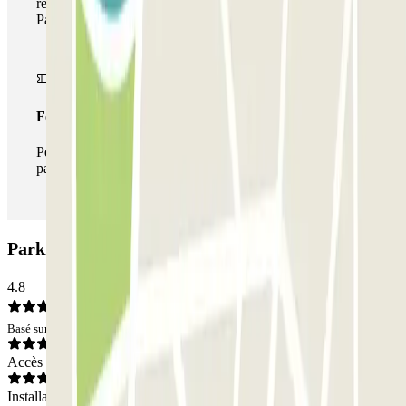
réseau de parkings de cet opérateur disponible sur
Parclick.
Forfait illimité
Pendant votre séjour, vous pouvez entrer et sortir du
parking aussi souvent que vous le souhaitez.
Parking Garage San Filippo: Avis
4.8
Basé sur 4 avis
Accès
Installations