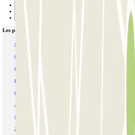
1
2
Suivant
Les parkings les mieux notés à Naples
Supergarage Napoli
Garage Scarpato - Shuttle - Aeroporto di Napoli
QUICK Parking Napoli - Piazza Nazionale - Stazione Centrale
Porta di Massa Napoli QUICK
GEPARK Morghen
GEPARK Cacciottoli
Autorimessa Travaglione - Stazione di Napoli Piazza Amedeo
Napoli Parking - Shuttle - Aeroporto di Napoli - Scoperto
Zeus - Stazione di Pompei Scavi - Villa dei Misteri