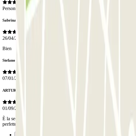
Personnel
Sabrina
26/04/2026
Bien
Stefano
07/01/2026
ARTURO
01/09/2025
È la seconda volta che uso questo garage, prenotazione online, tutto
perfetto sia nel lasciare che ritirare l'auto .
Précédent