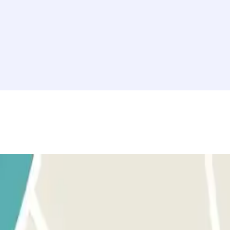
tre réservation Parclick. Après validation, prenez la prochaine na
 +39 3510841554 pour demander à être pris en charge par la navette. La 