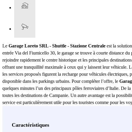
Le
Garage Loreto SRL - Shuttle - Stazione Centrale
est la solutio
entrée Via del Fiumicello 30, le garage se trouve à courte distance d
rejoindre rapidement le centre historique et les principales destinati
offrant une tranquillité maximale à ceux qui y laissent leur véhicule. 
les services proposés figurent la recharge pour véhicules électriques, 
disponible dans les parkings urbains. Pour compléter l’offre, le
Garag
quelques minutes l’un des principaux pôles ferroviaires d’Italie. De la
toutes les destinations de Campanie. Un autre avantage est la possibilit
service est particulièrement utile pour les touristes comme pour les v
pratique et offrant des services de qualité, le
Garage Loreto SRL - Shu
Voir plus
Caractéristiques