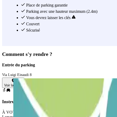
Place de parking garantie
Parking avec une hauteur maximum (2.4m)
Vous devrez laisser les clés
Couvert
Sécurisé
Comment s'y rendre ?
Entrée du parking
Via Luigi Einaudi 8
Voir la carte
Instructions
À VOTRE ARRIVÉE : Accédez au parking et présentez au personnel vo
Lorsque vous êtes sur le point d’arriver à la gare, appelez le numéro