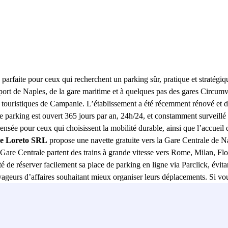
n parfaite pour ceux qui recherchent un parking sûr, pratique et straté
u port de Naples, de la gare maritime et à quelques pas des gares Circu
ons touristiques de Campanie. L’établissement a été récemment rénové et d
Le parking est ouvert 365 jours par an, 24h/24, et constamment surveillé 
pensée pour ceux qui choisissent la mobilité durable, ainsi que l’accueil
e Loreto SRL
propose une navette gratuite vers la Gare Centrale de Nap
 Gare Centrale partent des trains à grande vitesse vers Rome, Milan, Flor
é de réserver facilement sa place de parking en ligne via Parclick, évitant
oyageurs d’affaires souhaitant mieux organiser leurs déplacements. Si vo
ttle - Stazione Centrale
est le bon choix : fiable, moderne et toujour