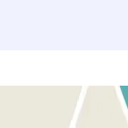
vette. La navette vous conduira à la gare. À VOTRE RETOUR :
navette vous attendra au point de rendez-vous convenu lors de l’appel.