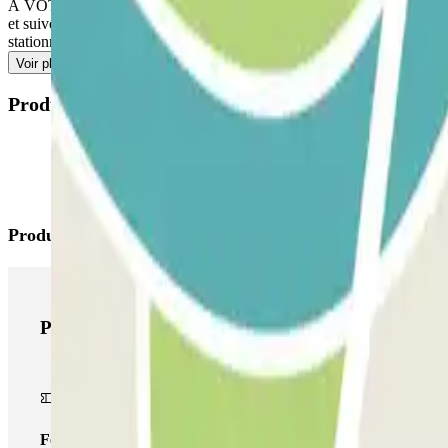
À VOTRE ARRIVÉE : Accédez au parking et présentez votre réservatio
et suivez ses indications. SI VOTRE PASS COMPREND DES ENTR
stationnement supplémentaires directement au parking.
Voir plus
Produits disponibles
Produits Parclick
Produits Parclick
Forfait Simple