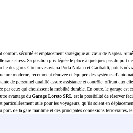
nt confort, sécurité et emplacement stratégique au cœur de Naples. Sit
ille sans stress. Sa position privilégiée le place à quelques pas du port d
oche des gares Circumvesuviana Porta Nolana et Garibaldi, points névral
ructure moderne, récemment rénovée et équipée des systèmes d’automatis
stante de personnel qualifié assure assistance et contrôle, offrant aux cl
e par ceux qui choisissent la mobilité durable. En outre, le garage est 
 autre avantage du
Garage Loreto SRL
est la possibilité de réserver fac
e est particulièrement utile pour les voyageurs, qu’ils soient en déplaceme
u port, de la gare maritime et des principales connexions ferroviaires, l