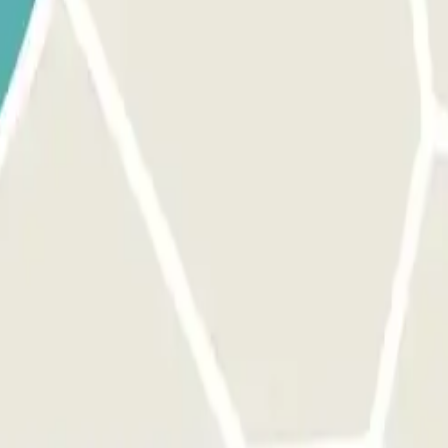
n Parclick au personnel. Suivez ensuite les indications du personnel
ÉES ET SORTIES ILLIMITÉES : Présentez votre réservation Parc