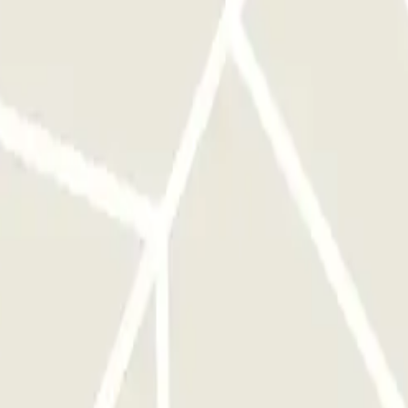
. POUR SORTIR : Présentez votre réservation Parclick au personnel
lick. TEMPS SUPPLÉMENTAIRE : Payez les heures de