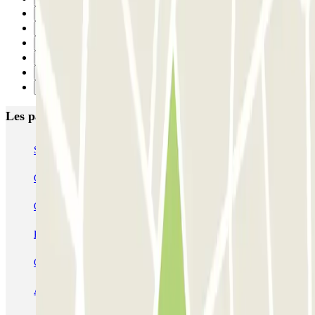
2
3
4
5
6
Suivant
Les parkings les mieux notés à Naples
Supergarage Napoli
Garage Scarpato - Shuttle - Aeroporto di Napoli
QUICK Parking Napoli - Piazza Nazionale - Stazione Centrale
Porta di Massa Napoli QUICK
GEPARK Morghen
GEPARK Cacciottoli
Autorimessa Travaglione - Stazione di Napoli Piazza Amedeo