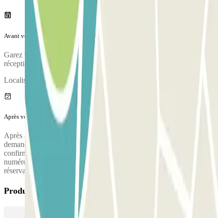
Avant votre voyage
Garez votre véhicule et validez votre réservation auprès de la
réception.
Localisation de la réception :
Après votre voyage
Après avoir récupéré vos bagages, appelez le parking pour
demander la prise en charge. Pendant l'appel, une personne vous
confirmera le point de rencontre à la terminal de l'aéroport. Le
numéro de téléphone du parking vous sera fourni une fois la
réservation effectuée.
Produits Parclick