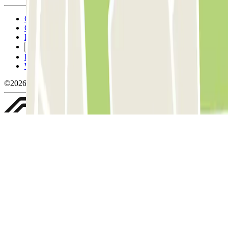
Conditions générales d'utilisation et contrat
Conditions d'annulation
Politique relative aux cookies
Gérer les cookies
Politique de confidentialité
Whistleblowing
©2026 Parclick. Tous droits réservés