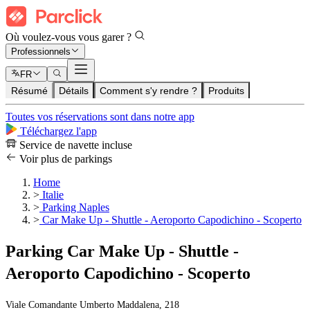
Où voulez-vous vous garer ?
Professionnels
FR
Résumé
Détails
Comment s'y rendre ?
Produits
Toutes vos réservations sont dans notre app
Téléchargez l'app
Service de navette incluse
Voir plus de parkings
Home
>
Italie
>
Parking Naples
>
Car Make Up - Shuttle - Aeroporto Capodichino - Scoperto
Parking Car Make Up - Shuttle -
Aeroporto Capodichino - Scoperto
Viale Comandante Umberto Maddalena, 218