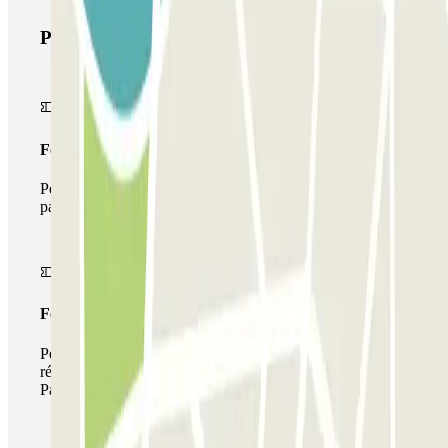
Produits Parclick
Forfait Simple
Pendant votre séjour, vous ne pourrez entrer et sortir du
parking qu'une seule fois
Forfait de stationnement multiple
Pendant votre séjour, vous pouvez utiliser l'ensemble du
réseau de parkings de cet opérateur disponible sur
Parclick.