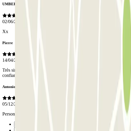
UMBERTO
02/06/2026
Xx
Pierre
14/04/2026
Très simple, Très efficace, très fiable ! Ça fait plaisir de pouvoir faire
confiance presque de manière aveugle !
Antonio
05/12/2025
Personale disponibile e molto organizzato
Précédent
1