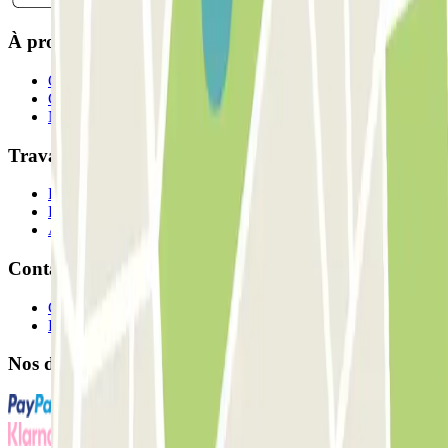
À propos de Parclick
Qui sommes-nous ?
Comment ça marche?
Nos parkings
Travaillons ensemble?
Professionnels
Fournisseur de parking
Affiliés
Contact
Contactez-nous
FAQ
Nos différents modes de paiement: