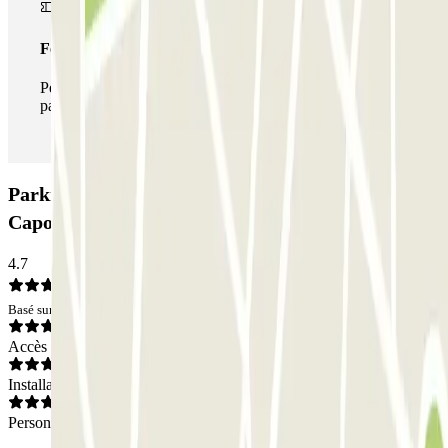
Forfait illimité
Pendant votre séjour, vous pouvez entrer et sortir du
parking aussi souvent que vous le souhaitez.
Parking Car Make Up - Shuttle - Aeroporto
Capodichino - Scoperto: Avis
4.7
Basé sur 16 avis
Accès
Installations
Personnel