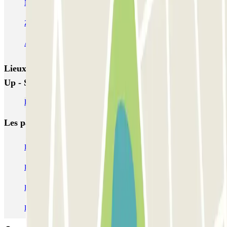
Napoli Parking - Shuttle - Aeroporto di Napoli - Scoperto
Zeus - Stazione di Pompei Scavi - Villa dei Misteri
Autoparcheggio KING - Via Gianturco
Lieux et événements intéressants à proximité Car Make
Up - Shuttle - Aeroporto Capodichino - Scoperto
Parkings à l'aéroport de Naples-Capodichino (NAP)
Les parkings les
plus réservés
Parking Paris
Parking Gare de Lyon
Parking Gare Montparnasse
Parking Charles de Gaulle - Roissy Aeroport
Parking Aéroport Roland Garros La Réunion P4 Longue Durée
Parking Aéroport Barcelone
Parking Aéroport Beauvais