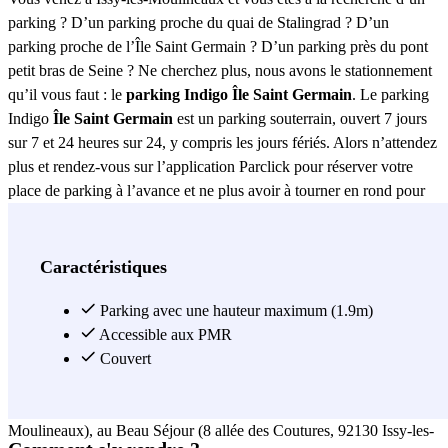
parking ? D’un parking proche du quai de Stalingrad ? D’un
parking proche de l’Île Saint Germain ? D’un parking près du pont
petit bras de Seine ? Ne cherchez plus, nous avons le stationnement
qu’il vous faut : le
parking Indigo Île Saint Germain
. Le parking
Indigo
Île Saint Germain
est un parking souterrain, ouvert 7 jours
sur 7 et 24 heures sur 24, y compris les jours fériés. Alors n’attendez
plus et rendez-vous sur l’application Parclick pour réserver votre
place de parking à l’avance et ne plus avoir à tourner en rond pour
vous garer ! Vous avez décidé de passer quelques jours sur l’Îles
Saint Germain et vous êtes à la recherche d’un hôtel à proximité ?
Vous trouverez de nombreux hôtels à proximité du parking Indigo
Caractéristiques
Île Saint Germain. Vous pourrez par exemple loger à l’hôtel ibis
Paris Issy-les-Moulineaux Val de Seine (213 rue Jean Jacques
Parking avec une hauteur maximum (1.9m)
Rousseau, 92130 Issy-les-Moulineaux), à la Residhome Paris Issy-
Accessible aux PMR
les-Moulineaux (22-24 rue du Passeur de Boulogne, 92130 Issy-les-
Couvert
Moulineaux), à l’ibis budget Issy-les-Moulineaux Paris Ouest (Zac
Garibaldi, 12 rue Jacques-Henri Lartigue, 92130 Issy-les-
Moulineaux), au Beau Séjour (8 allée des Coutures, 92130 Issy-les-