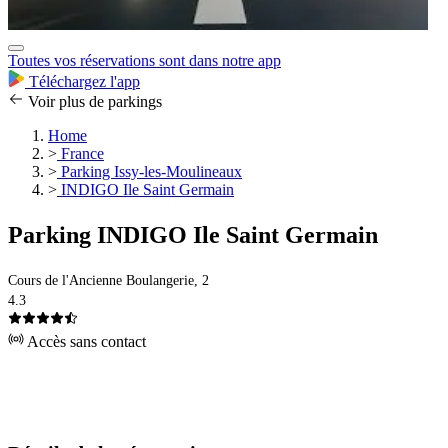
Toutes vos réservations sont dans notre app
Téléchargez l'app
Voir plus de parkings
Home
>
France
>
Parking Issy-les-Moulineaux
>
INDIGO Ile Saint Germain
Parking INDIGO Ile Saint Germain
Cours de l'Ancienne Boulangerie, 2
4.3
Accès sans contact