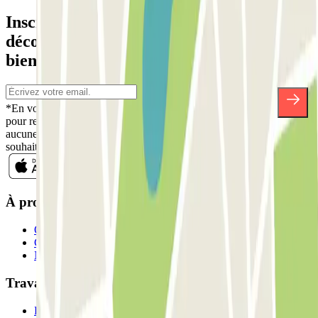
Inscrivez-vous à notre newsletter et
découvrez des réductions, des concours et
bien d'autres surprises.
*En vous inscrivant, vous acceptez notre politique de confidentialité
pour recevoir des communications commerciales de Parclick. Sans
aucune obligation, vous pouvez vous désinscrire quand vous le
souhaitez dans la même newsletter.
À propos de Parclick
Qui sommes-nous ?
Comment ça marche?
Nos parkings
Travaillons ensemble?
Professionnels