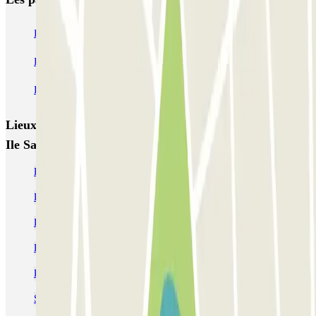
INDIGO Hôtel de Ville
INDIGO Ile Saint Germain
INDIGO Coeur de Ville
Q-Park Val de Seine
INDIGO Camille Desmoulins
Lieux et événements intéressants à proximité INDIGO
Ile Saint Germain
Parking Point du Jour (Boulogne) pas cher
Parking à la Porte de Saint-Cloud | Parclick
Parking Aquaboulevard à Paris
Parking Hippodrome d’Auteuil | Parclick
Parking Parc des Princes | Où se garer à bas prix
Se garer près de l'hôpital George Pompidou Paris