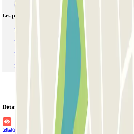
Parking Balard pas cher
Les parkings les
plus réservés
Parking Paris
Parking Gare de Lyon
Parking Gare Montparnasse
Parking Charles de Gaulle - Roissy Aeroport
Parking Aéroport Roland Garros La Réunion P4 Longue Durée
Parking Aéroport Barcelone
Parking Aéroport Beauvais
Détails de la réservation