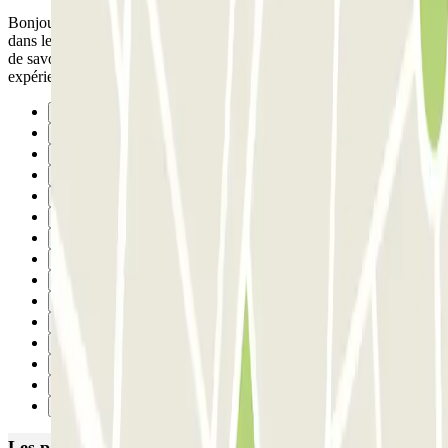
Bonjour, Certaines organisations à la vôtre, ont des places attribuées
dans le parking, lorsque je suis rentré dans le parking,un peu perdu
de savoir qu on peut se garer où l'on veut.. A part ce petit détail,
expérience concluante,je recommande.
Précédent
1
2
3
4
5
6
7
8
9
10
11
12
13
Suivant
Les parkings les mieux notés à Issy-les-Moulineaux