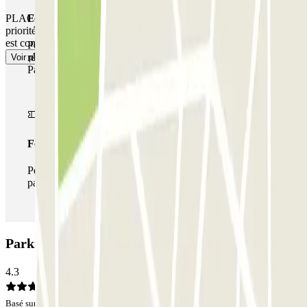
PLACE NON GARANTIE DANS CE PARKING. Il n'y a pas de
Forfait de stationnement multiple
priorité d'entrée, vous devrez faire la queue ou attendre si le parking
est complet.
Pendant votre séjour, vous pouvez utiliser l'ensemble du
réseau de parkings de cet opérateur disponible sur
Voir plus
Parclick.
Forfait illimité
Pendant votre séjour, vous pouvez entrer et sortir du
parking aussi souvent que vous le souhaitez.
Parking INDIGO Ile Saint Germain: Avis
4.3
Basé sur 39 avis