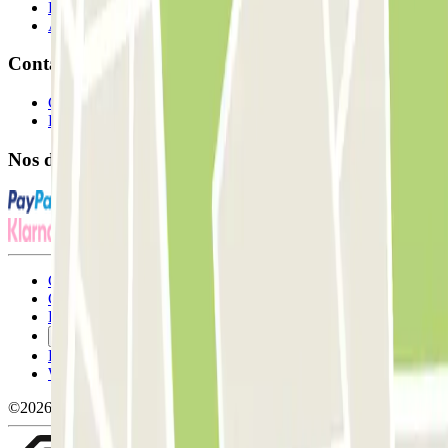
Fournisseur de parking
Affiliés
Contact
Contactez-nous
FAQ
Nos différents modes de paiement:
Conditions générales d'utilisation et contrat
Conditions d'annulation
Politique relative aux cookies
Gérer les cookies
Politique de confidentialité
Whistleblowing
©2026 Parclick. Tous droits réservés