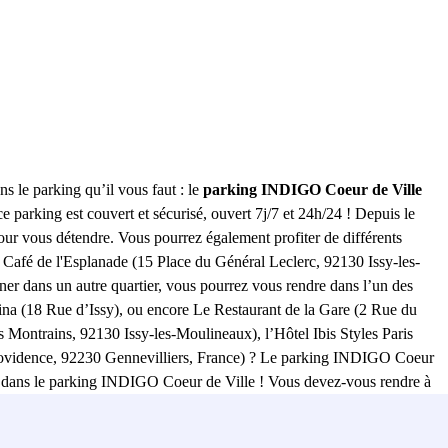
 le parking qu’il vous faut : le
parking INDIGO Coeur de Ville
 parking est couvert et sécurisé, ouvert 7j/7 et 24h/24 ! Depuis le
pour vous détendre. Vous pourrez également profiter de différents
e Café de l'Esplanade (15 Place du Général Leclerc, 92130 Issy-les-
r dans un autre quartier, vous pourrez vous rendre dans l’un des
na (18 Rue d’Issy), ou encore Le Restaurant de la Gare (2 Rue du
 Montrains, 92130 Issy-les-Moulineaux), l’Hôtel Ibis Styles Paris
 Providence, 92230 Gennevilliers, France) ? Le parking INDIGO Coeur
click dans le parking INDIGO Coeur de Ville ! Vous devez-vous rendre à
ssy-les-Moulineaux), ou bien au Stade Gabriel Montpied (Rue Jean
s et réservez dès maintenant votre place de stationnement en ligne