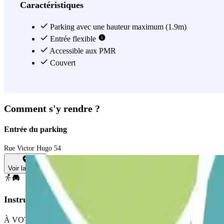
dans le parking INDIGO Coeur de Ville avec Parclick ! :)
Caractéristiques
Voir plus
Parking avec une hauteur maximum (1.9m)
Entrée flexible
Accessible aux PMR
Couvert
Comment s'y rendre ?
Entrée du parking
Rue Victor Hugo 54
Voir la carte
Instructions
À VOTRE ARRIVÉE: