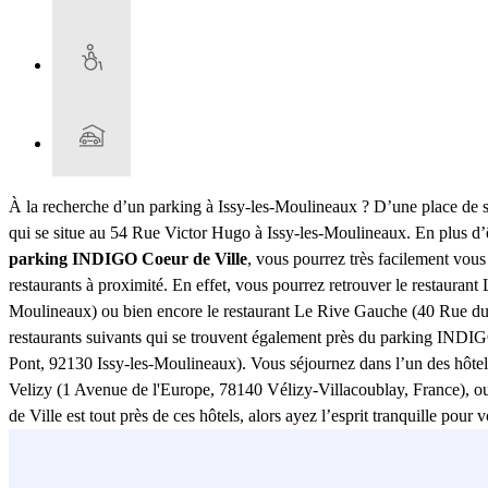
À la recherche d’un parking à Issy-les-Moulineaux ? D’une place de s
qui se situe au 54 Rue Victor Hugo à Issy-les-Moulineaux. En plus d’êt
parking INDIGO Coeur de Ville
, vous pourrez très facilement vous
restaurants à proximité. En effet, vous pourrez retrouver le restaura
Moulineaux) ou bien encore le restaurant Le Rive Gauche (40 Rue du 
restaurants suivants qui se trouvent également près du parking INDI
Pont, 92130 Issy-les-Moulineaux). Vous séjournez dans l’un des hôtel
Velizy (1 Avenue de l'Europe, 78140 Vélizy-Villacoublay, France), o
de Ville est tout près de ces hôtels, alors ayez l’esprit tranquille p
la Mairie d'Issy-les-Moulineaux (2 Rue du Docteur Blanc, 92130 Issy
Pierre Timbaud, 92130 Issy-les-Moulineaux) ? Choisir le parking INDI