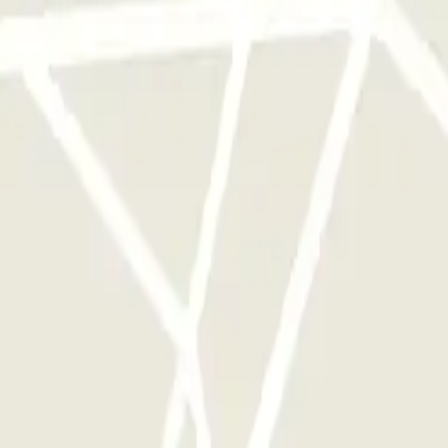
qu'une seule fois
e parkings de cet opérateur disponible sur Parclick.
si souvent que vous le souhaitez.