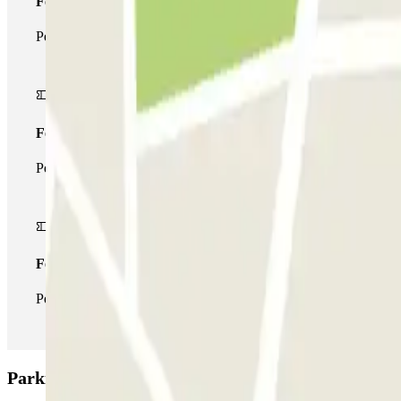
Forfait Simple
Pendant votre séjour, vous ne pourrez entrer et sortir du parking 
Forfait de stationnement multiple
Pendant votre séjour, vous pouvez utiliser l'ensemble du réseau d
Forfait illimité
Pendant votre séjour, vous pouvez entrer et sortir du parking aus
Parking INDIGO Coeur de Ville: Avis