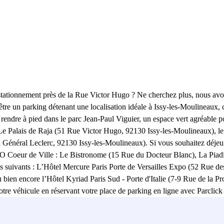
tationnement près de la Rue Victor Hugo ? Ne cherchez plus, nous avons
re un parking détenant une localisation idéale à Issy-les-Moulineaux, ce
 rendre à pied dans le parc Jean-Paul Viguier, un espace vert agréable 
nt Le Palais de Raja (51 Rue Victor Hugo, 92130 Issy-les-Moulineaux), l
Général Leclerc, 92130 Issy-les-Moulineaux). Si vous souhaitez déjeune
GO Coeur de Ville : Le Bistronome (15 Rue du Docteur Blanc), La Piadi
s suivants : L’Hôtel Mercure Paris Porte de Versailles Expo (52 Rue des
u bien encore l’Hôtel Kyriad Paris Sud - Porte d'Italie (7-9 Rue de la
our votre véhicule en réservant votre place de parking en ligne avec Par
-les-Moulineaux), à la Bibliothèque d'Issy (2 Rue des Écoles, 92130 I
GO Coeur de Ville est encore une fois une bonne idée ! N’attendez plu