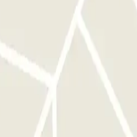
 devant la bonne entrée avant d'activer le bouton.
st le même que pour l'entrée. Vous disposerez de 15 minutes
vous trouverez dans votre réservation. N'oubliez pas de le faire avant