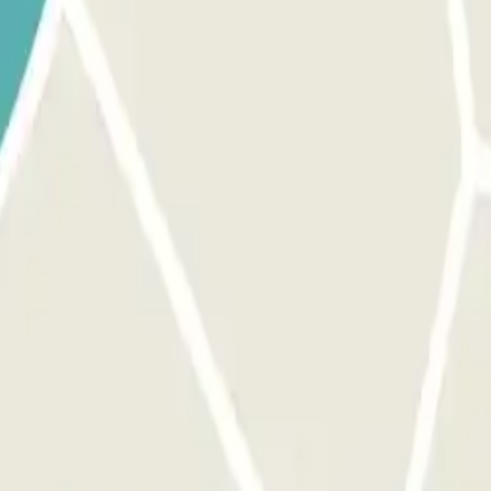
ilisez le bouton prévu pour ouvrir l'entrée. Assurez-vous que vous êtes
e bouton pour ouvrir la sortie et les portes piétonnes, le processus e
ous devrez payer le montant additionnel via l'application ou le lien que 