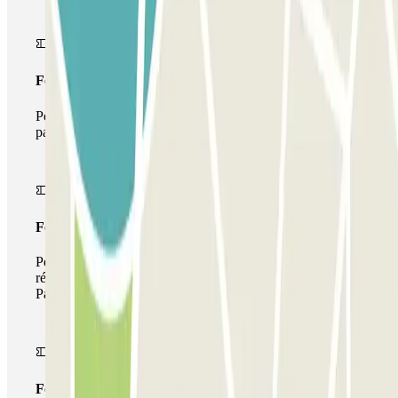
Forfait Simple
Pendant votre séjour, vous ne pourrez entrer et sortir du
parking qu'une seule fois
Forfait de stationnement multiple
Pendant votre séjour, vous pouvez utiliser l'ensemble du
réseau de parkings de cet opérateur disponible sur
Parclick.
Forfait illimité