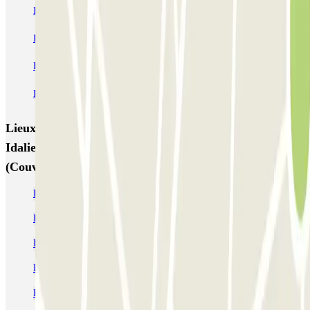
INDIGO Brussel Royal
ParkBee Emile Delva Laeken
ParkBee Etterbeek Plaine
ParkBee Flagey Malibran
ParkBee Linthout Sint-Michel
ParkBee Parc Duden
ParkBee Rue de la Longue Haie
ParkBee Rue du Trône
Lieux et événements intéressants à proximité Parking
Idalie-Parnasse, Parlement Européen Bruxelles
(Couvert)
Parking Musée Sciences Naturelles Bruxelles | Où se garer
Parking Parlement Bruxelles-Quartier Européen pas cher
Parking Porte de Namur pas cher | Où se garer
Parking Loi Bruxelles pas cher | Où se garer
Parking Palais Royal Bruxelles pas cher | Où se garer