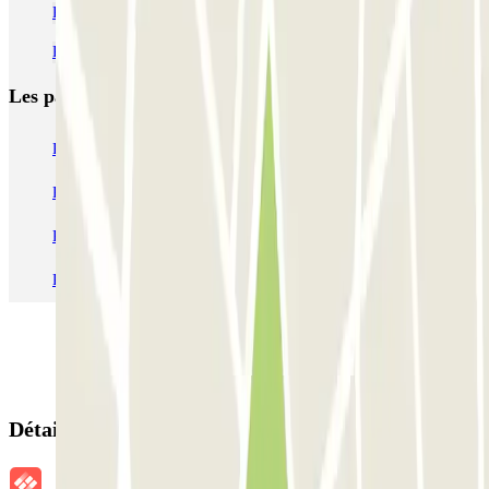
Parking Avenue Toison d'Or de Bruxelles pas cher
Parking Albertine pas cher | Parking Bozar | Où se garer
Les parkings les
plus réservés
Parking Paris
Parking Gare de Lyon
Parking Gare Montparnasse
Parking Charles de Gaulle - Roissy Aeroport
Parking Aéroport Roland Garros La Réunion P4 Longue Durée
Parking Aéroport Barcelone
Parking Aéroport Beauvais
Détails de la réservation