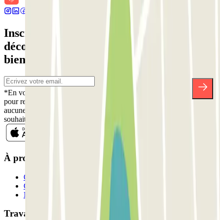
Inscrivez-vous à notre newsletter et
découvrez des réductions, des concours et
bien d'autres surprises.
*En vous inscrivant, vous acceptez notre politique de confidentialité
pour recevoir des communications commerciales de Parclick. Sans
aucune obligation, vous pouvez vous désinscrire quand vous le
souhaitez dans la même newsletter.
À propos de Parclick
Qui sommes-nous ?
Comment ça marche?
Nos parkings
Travaillons ensemble?