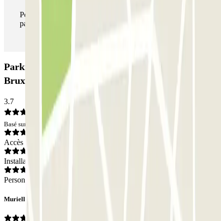
Pendant votre séjour, vous pouvez entrer et sortir du
parking aussi souvent que vous le souhaitez.
Parking Idalie-Parnasse, Parlement Européen
Bruxelles (Couvert): Avis
3.7
Basé sur 2 avis
Accès
Installations
Personnel
Murielle