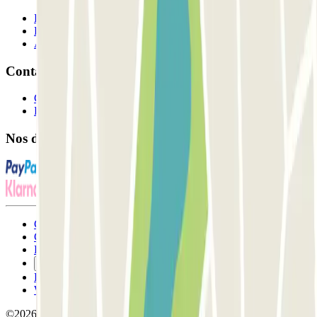
Professionnels
Fournisseur de parking
Affiliés
Contact
Contactez-nous
FAQ
Nos différents modes de paiement:
Conditions générales d'utilisation et contrat
Conditions d'annulation
Politique relative aux cookies
Gérer les cookies
Politique de confidentialité
Whistleblowing
©2026 Parclick. Tous droits réservés