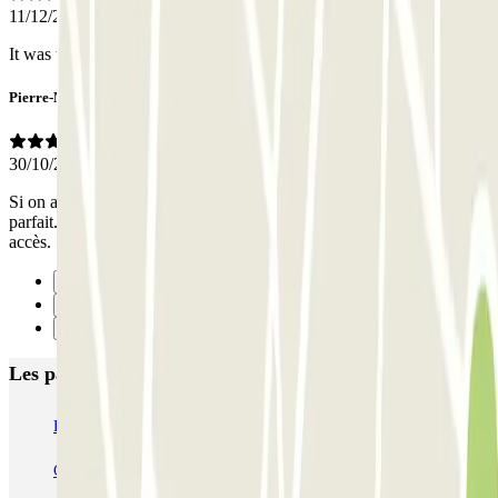
11/12/2024
It was the best Choice for me
Pierre-Marc
30/10/2021
Si on a pas besoin de sa voiture pendant le séjour, le parking est
parfait. sinon il faudra appeler 10- 30 minute avant pour chaque
accès.
Précédent
1
Suivant
Les parkings les mieux notés à Bruxelles
Fly Parking - Aéroport Bruxelles Zaventem
Gare de Bruxelles-Midi ECTOR - Service Voiturier