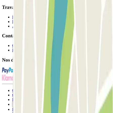
Travaillons ensemble?
Professionnels
Fournisseur de parking
Affiliés
Contact
Contactez-nous
FAQ
Nos différents modes de paiement:
Conditions générales d'utilisation et contrat
Conditions d'annulation
Politique relative aux cookies
Gérer les cookies
Politique de confidentialité