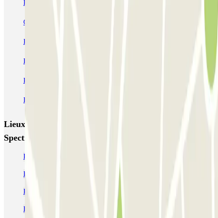
Fly Parking - Aéroport Bruxelles Zaventem
Gare de Bruxelles-Midi ECTOR - Service Voiturier
INDIGO Brussel Royal
ParkBee Emile Delva Laeken
ParkBee Etterbeek Plaine
ParkBee Flagey Malibran
ParkBee Linthout Sint-Michel
ParkBee Parc Duden
ParkBee Rue de la Longue Haie
ParkBee Rue du Trône
Lieux et événements intéressants à proximité INDIGO
Spectrum
Parking Madou (Bruxelles) pas cher | Où se garer
Parking Cirque Royal Bruxelles pas cher | Où se garer
Parking Rue Royale Bruxelles pas cher | Où se garer
Parking Botanique Bruxelles pas cher | Où se garer