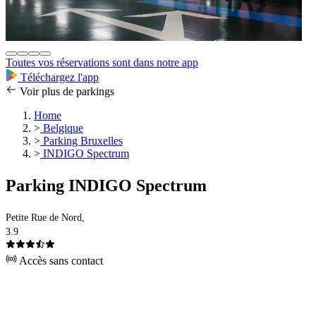
Toutes vos réservations sont dans notre app
Téléchargez l'app
Voir plus de parkings
Home
>
Belgique
>
Parking Bruxelles
>
INDIGO Spectrum
Parking INDIGO Spectrum
Petite Rue de Nord,
3.9
Accès sans contact