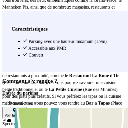
vous trouverez des lieux emblématiques comme la Grand-Place, le
Manneken Pis, ainsi que de nombreux magasins, restaurants et
cafés. Vous pourrez ainsi profiter d’une belle journée de shopping
ou d'une balade dans le centre-ville, tout en ayant l’assurance que
votre véhicule est en sécurité. Dans un rayon de quelques minutes à
Caractéristiques
pied, de nombreuses attractions vous attendent. Si vous êtes
passionné d'art, le musée Magritte, situé rue de la Régence, se trouve
Parking avec une hauteur maximum (1.9m)
à seulement quelques minutes du parking. Pour les amateurs de
Accessible aux PMR
nature, le Parc de Bruxelles, un endroit parfait pour se détendre et
Couvert
profiter des espaces verts, est également très proche. Après une
journée bien remplie, vous trouverez également une grande variété
de restaurants à proximité, comme le
Restaurant La Roue d'Or
Comment s'y rendre ?
(Place du Grand Sablon), où vous pourrez savourer une cuisine
belge traditionnelle, ou le
La Petite Cuisine
(Rue des Minimes),
Entrée du parking
pour des plats plus créatifs. Si vous préférez les tapas ou la cuisine
méditerranéenne, vous pouvez vous rendre au
Bar a Tapas
(Place
Petite Rue de Nord 6
de la Bourse). Si vous souhaitez passer la nuit dans les environs,
Voir la carte
plusieurs hôtels se trouvent à proximité du parking INDIGO
Spectrum, comme l’Hôtel Amigo (Rue de l’Amigo), qui combine