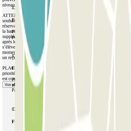
niveau de la porte d'accès piéton.
ATTENTION : Vous disposez d’une heure de courtoisie si vous
Forfait Simple
souhaitez accéder au parking avant l’heure indiquée sur votre
réservation. Si vous essayez d’accéder au parking avant ce créneau,
la barrière ne s’ouvrira pas. Veuillez noter que tout temps
Pendant votre séjour, vous ne pourrez entrer et sortir du
supplémentaire vous sera facturé, que vous arriviez avant ou partiez
parking qu'une seule fois
après les heures indiquées dans votre réservation. Le montant
s’élèvera en fonction des tarifs locaux pratiqués par le parking à ce
moment-là. Dans ces cas, à la fin de votre réservation, vous recevrez
un reçu pour le temps supplémentaire.
PLACE NON GARANTIE DANS CE PARKING. Il n'y a pas de
Forfait de stationnement multiple
priorité d'entrée, vous devrez faire la queue ou attendre si le parking
est complet.
Pendant votre séjour, vous pouvez utiliser l'ensemble du
réseau de parkings de cet opérateur disponible sur
Voir plus
Parclick.
Forfait illimité