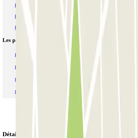
Parking Loi Bruxelles pas cher | Où se garer
Parking Gare Centrale Bruxelles pas cher | Parclick
Parking Marché de Noël Bruxelles pas cher | Où se garer
Les parkings les
plus réservés
Parking Paris
Parking Gare de Lyon
Parking Gare Montparnasse
Parking Charles de Gaulle - Roissy Aeroport
Parking Aéroport Roland Garros La Réunion P4 Longue Durée
Parking Aéroport Barcelone
Parking Aéroport Beauvais
Détails de la réservation