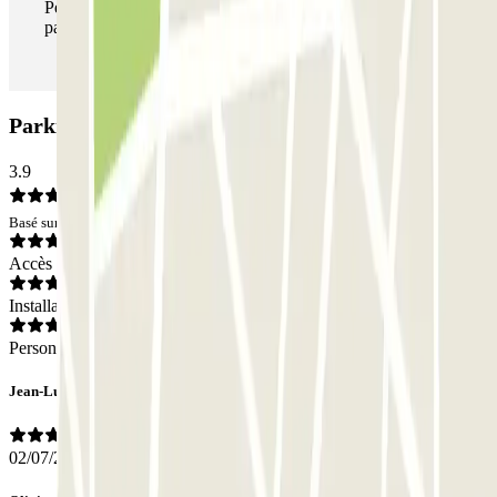
Pendant votre séjour, vous pouvez entrer et sortir du
parking aussi souvent que vous le souhaitez.
Parking INDIGO Spectrum: Avis
3.9
Basé sur 19 avis
Accès
Installations
Personnel
Jean-Luc
02/07/2026