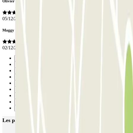
Olivier
05/12/2025
Maggy
02/12/2025
Précédent
1
2
3
4
5
6
7
Suivant
Les parkings les mieux notés à Bruxelles