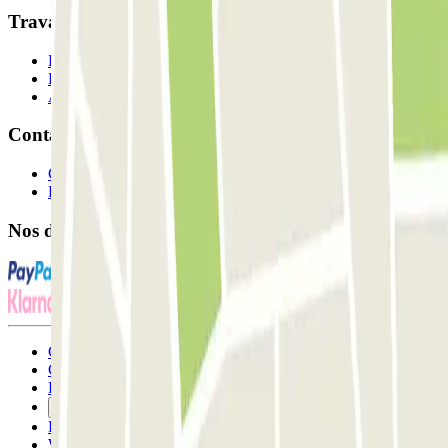
Travaillons ensemble?
Professionnels
Fournisseur de parking
Affiliés
Contact
Contactez-nous
FAQ
Nos différents modes de paiement:
Conditions générales d'utilisation et contrat
Conditions d'annulation
Politique relative aux cookies
Gérer les cookies
Politique de confidentialité
Whistleblowing