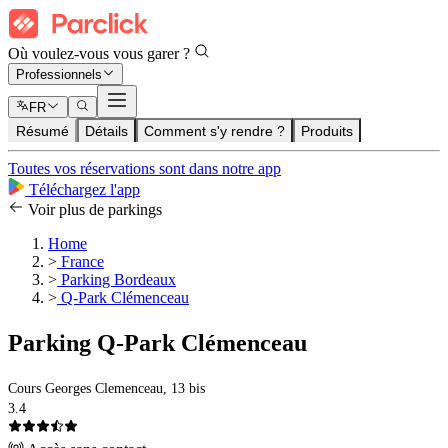
Où voulez-vous vous garer ?
Professionnels
FR
Résumé
Détails
Comment s'y rendre ?
Produits
Toutes vos réservations sont dans notre app
Téléchargez l'app
Voir plus de parkings
Home
>
France
>
Parking Bordeaux
>
Q-Park Clémenceau
Parking Q-Park Clémenceau
Cours Georges Clemenceau, 13 bis
3.4