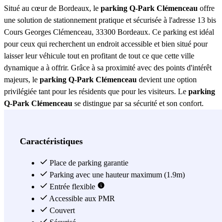
Situé au cœur de Bordeaux, le
parking Q-Park Clémenceau
offre
une solution de stationnement pratique et sécurisée à l'adresse 13 bis
Cours Georges Clémenceau, 33300 Bordeaux. Ce parking est idéal
pour ceux qui recherchent un endroit accessible et bien situé pour
laisser leur véhicule tout en profitant de tout ce que cette ville
dynamique a à offrir. Grâce à sa proximité avec des points d'intérêt
majeurs, le
parking Q-Park Clémenceau
devient une option
privilégiée tant pour les résidents que pour les visiteurs. Le
parking
Q-Park Clémenceau
se distingue par sa sécurité et son confort.
Équipé d'un système de surveillance 24 heures sur 24, il garantit la
tranquillité d'esprit en sachant que votre véhicule est protégé à tout
moment. De plus, il dispose de places de stationnement spacieuses
Caractéristiques
qui facilitent l'accès et la manœuvre, même pour les véhicules de
grande taille. La propreté et l'entretien régulier du lieu assurent un
Place de parking garantie
environnement agréable et bien entretenu, ce qui améliore
Parking avec une hauteur maximum (1.9m)
l'expérience de stationnement pour tous les utilisateurs. Un autre
Entrée flexible
avantage significatif du
Accessible aux PMR
parking Q-Park Clémenceau
est son
accessibilité. Situé dans un emplacement stratégique, il permet un
Couvert