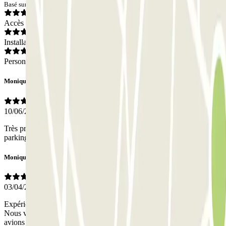
Basé sur 6 avis
Accès
Installations
Personnel
Monique
10/06/2026
Très pratique entrée et sortie illimité Très satisfaite de ce système de
parking sans contrainte Un ick le prix trop excessif
Monique
03/04/2026
Expérience idéale pour nous, couple âgé Parking très bien placé;
Nous venions de loin pour assister à un concert à l'auditorium Nous
avions réservé; l'accés à l'arrivée et à la sortie n'a posé aucun