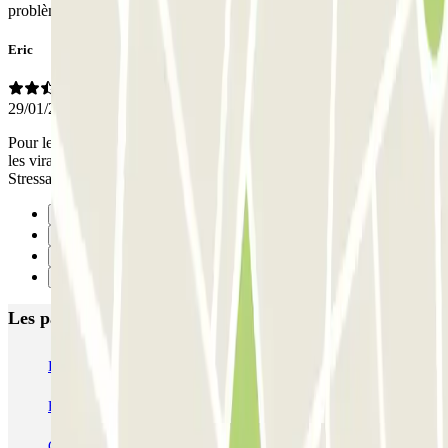
problème. Nous avons trouvé une place commode très vite;
Eric
29/01/2026
Pour les véhicules longs 5 à 5,5 M les voies d’acces sont étroites et
les virages avec des angles saillants extrêmement dangereux.
Stressant.
Précédent
1
2
Suivant
Les parkings les mieux notés à Bordeaux
INDIGO Salinières
INDIGO Tourny
FlyPark - Aéroport Bordeaux - Navette
Gare de Bordeaux-Saint-Jean ECTOR - Service Voiturier