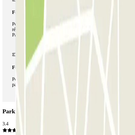
Forfait de stationnement multiple
Pendant votre séjour, vous pouvez utiliser l'ensemble du
réseau de parkings de cet opérateur disponible sur
Parclick.
Forfait illimité
Pendant votre séjour, vous pouvez entrer et sortir du
parking aussi souvent que vous le souhaitez.
Parking Q-Park Clémenceau: Avis
3.4