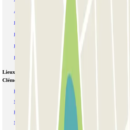
Aéroport Bordeaux ECTOR - Service Voiturier
Hôtel WOOD INN
Blue Valet - Aéroport de Bordeaux (BOD) - Couvert
Beep Valet - Aéroport Bordeaux
Blue Valet - Aéroport de Bordeaux (BOD) - Exterieur
Blue Valet - Service Voiturier - Gare Saint Jean Bordeaux
Lieux et événements intéressants à proximité Q-Park
Clémenceau
Parking Gambetta - Bordeaux | Parclick
Se garer près de la place des Grands Hommes de Bordeaux
Parkings près du cours de l’Intendance
Stationner facilement à la place Tourny