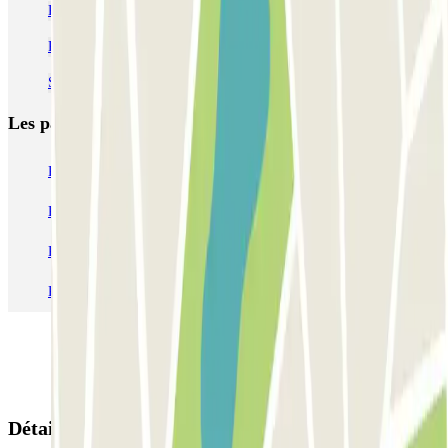
Parking Matmut Atlantique - Stade de Bordeaux | Parclick
Parking place Tourny près du marché de Noël de Bordeaux
Stationner près de la rue Sainte-Catherine
Les parkings les
plus réservés
Parking Paris
Parking Gare de Lyon
Parking Gare Montparnasse
Parking Charles de Gaulle - Roissy Aeroport
Parking Aéroport Roland Garros La Réunion P4 Longue Durée
Parking Aéroport Barcelone
Parking Aéroport Beauvais
Détails de la réservation