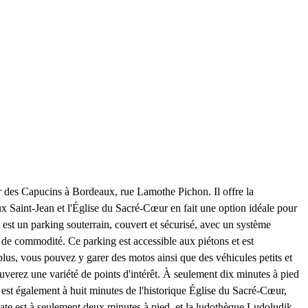
er des Capucins à Bordeaux, rue Lamothe Pichon. Il offre la
x Saint-Jean et l'Église du Sacré-Cœur en fait une option idéale pour
est un parking souterrain, couvert et sécurisé, avec un système
e de commodité. Ce parking est accessible aux piétons et est
lus, vous pouvez y garer des motos ainsi que des véhicules petits et
ouverez une variété de points d'intérêt. À seulement dix minutes à pied
est également à huit minutes de l'historique Église du Sacré-Cœur,
parate est à seulement deux minutes à pied, et la ludothèque Ludoludik,