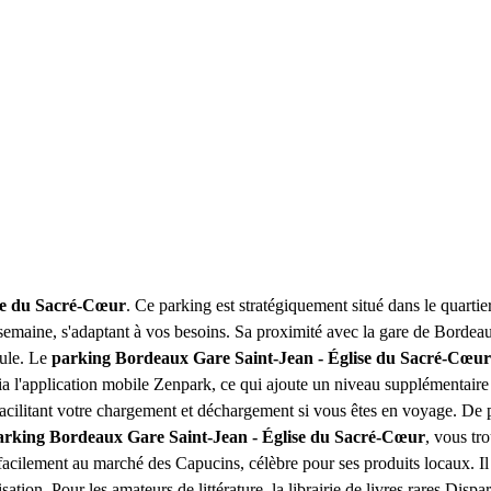
se du Sacré-Cœur
. Ce parking est stratégiquement situé dans le quarti
semaine, s'adaptant à vos besoins. Sa proximité avec la gare de Bordeau
cule. Le
parking Bordeaux Gare Saint-Jean - Église du Sacré-Cœur
t via l'application mobile Zenpark, ce qui ajoute un niveau supplémentair
acilitant votre chargement et déchargement si vous êtes en voyage. De p
arking Bordeaux Gare Saint-Jean - Église du Sacré-Cœur
, vous tr
acilement au marché des Capucins, célèbre pour ses produits locaux. Il 
sation. Pour les amateurs de littérature, la librairie de livres rares Dis