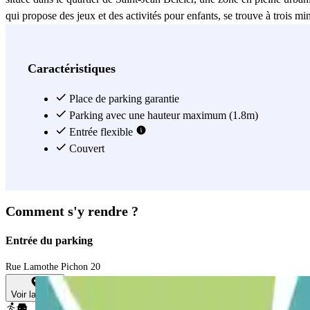
qui propose des jeux et des activités pour enfants, se trouve à trois 
et sportives. L'école maternelle Barbey et l'école élémentaire Barbey so
Bordeaux, et son gymnase Barbey est à seulement six minutes. De plus,
minutes. Enfin, ce parking est proche de plusieurs hôtels, tels que l'A
Caractéristiques
trouverez également des magasins de commodité comme Lidl et Vival à
d'un stationnement sûr et pratique au cœur de Bordeaux.
Place de parking garantie
Parking avec une hauteur maximum (1.8m)
Voir plus
Entrée flexible
Couvert
Comment s'y rendre ?
Entrée du parking
Rue Lamothe Pichon 20
Voir la carte