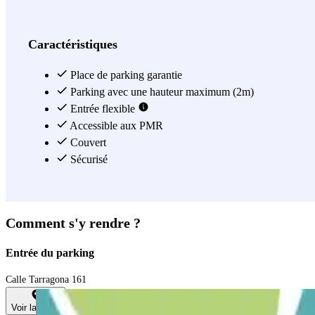
également des chargeurs de voitures électriques, vous permettant de r
d'adopter un mode de transport plus durable. En outre, le parking prop
vaquez à vos occupations quotidiennes. L'une des caractéristiques exc
Caractéristiques
conducteurs peuvent entrer et sortir du parking rapidement et en toute sé
Place de parking garantie
Voir plus
Parking avec une hauteur maximum (2m)
Entrée flexible
Accessible aux PMR
Couvert
Sécurisé
Comment s'y rendre ?
Entrée du parking
Calle Tarragona 161
Voir la carte