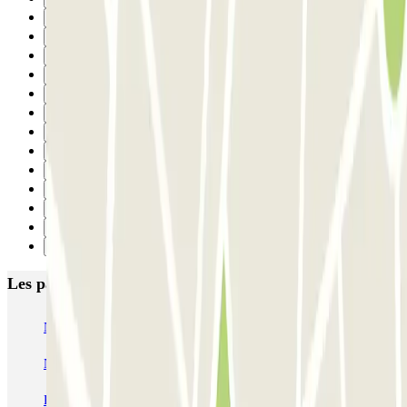
20
21
22
23
24
25
26
27
28
29
30
31
Suivant
Les parkings les mieux notés à Barcelone
NN Santaló
NN Urgell 2
NN Borrell
NN Valencia III
NN Rocafort
Torre Nuñez i Navarro
BSM Moll de la Fusta
Parking Viajeros
BSM Flos i Calcat
BSM Rius i Taulet