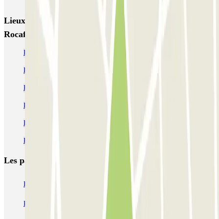
Lieux et événements intéressants à proximité NN
Rocafort
Parkings dans le quartier de Sant Antoni à Barcelone
Parking pour camping-cars à Barcelone | Parclick
Parking Fira Barcelona
Parkings près de la Place d'Espagne de Barcelone
Parkings près de l'hôtel Catalonia Barcelona Plaza
Para·lel - Barcelona
Les parkings les
plus réservés
Parking Paris
Parking Gare de Lyon
Parking Gare Montparnasse
Parking Charles de Gaulle - Roissy Aeroport