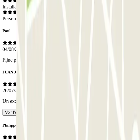
Installations
Personnel
Paul
04/08/2026
Fijne parkeerplaats, makkelijk boeken en ruime plekken
JUAN JOSE
26/07/2026
Un excellent parking à tous égards.
- Traduit avec l’IA
Voir l’original
Philippe