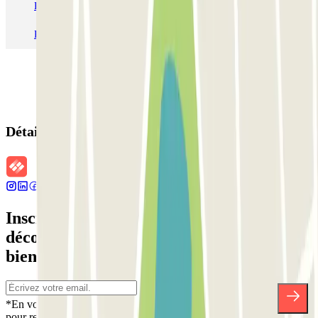
Parking Aéroport Roland Garros La Réunion P4 Longue Durée
Parking Aéroport Barcelone
Parking Aéroport Beauvais
Détails de la réservation
Inscrivez-vous à notre newsletter et
découvrez des réductions, des concours et
bien d'autres surprises.
*En vous inscrivant, vous acceptez notre politique de confidentialité
pour recevoir des communications commerciales de Parclick. Sans