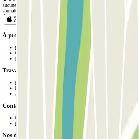
aucune obligation, vous pouvez vous désinscrire quand vous le
souhaitez dans la même newsletter.
À propos de Parclick
Qui sommes-nous ?
Comment ça marche?
Nos parkings
Travaillons ensemble?
Professionnels
Fournisseur de parking
Affiliés
Contact
Contactez-nous
FAQ
Nos différents modes de paiement: