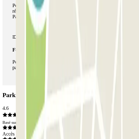
Pendant votre séjour, vous pouvez utiliser l'ensemble du
réseau de parkings de cet opérateur disponible sur
Parclick.
Forfait illimité
Pendant votre séjour, vous pouvez entrer et sortir du
parking aussi souvent que vous le souhaitez.
Parking NN Rocafort: Avis
4.6
Basé sur 617 avis
Accès