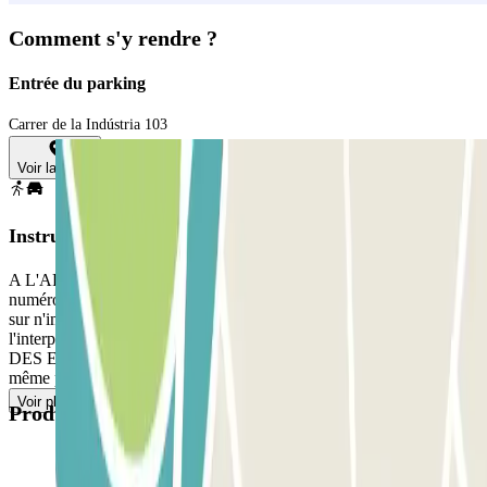
Comment s'y rendre ?
Entrée du parking
Carrer de la Indústria 103
Voir la carte
Instructions
A L'ARRIVEE : Appelez l'interphone et communiquez votre
numéro de réservation Parclick pour ouvrir la barrière et vous garer
sur n'importe quelle place libre. À LA SORTIE : appelez
l'interphone pour pouvoir sortir. SI VOTRE PASSAGE PERMET
DES ENTRÉES ET DES SORTIES ILLIMITÉES : Suivez la
même procédure.
Voir plus
Produits disponibles