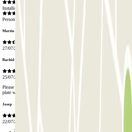
Installations
Personnel
Martin
27/07/2026
Rachid
25/07/2026
Please make better the outgoing procedure maybe a read number
plate will be better Thanks & regards
Josep
22/07/2026