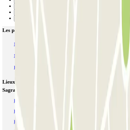
Précédent
1
2
Suivant
Les parkings les mieux notés à Barcelone
NN Santaló
NN Urgell 2
NN Borrell
NN Valencia III
NN Rocafort
Torre Nuñez i Navarro
BSM Moll de la Fusta
Parking Viajeros
BSM Flos i Calcat
BSM Rius i Taulet
Lieux et événements intéressants à proximité Litvak -
Sagrada Familia - Prking
Parking Sagrada Familia | MEILLEUR PRIX ! | Parclick
Parkings à l'hôpital de Sant Pau
Parkings près de la place de la Ville de Gràcia