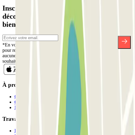
Inscrivez-vous à notre newsletter et
découvrez des réductions, des concours et
bien d'autres surprises.
*En vous inscrivant, vous acceptez notre politique de confidentialité
pour recevoir des communications commerciales de Parclick. Sans
aucune obligation, vous pouvez vous désinscrire quand vous le
souhaitez dans la même newsletter.
À propos de Parclick
Qui sommes-nous ?
Comment ça marche?
Nos parkings
Travaillons ensemble?
Professionnels