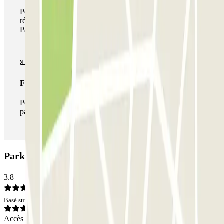
Pendant votre séjour, vous pouvez utiliser l'ensemble du
réseau de parkings de cet opérateur disponible sur
Parclick.
Forfait illimité
Pendant votre séjour, vous pouvez entrer et sortir du
parking aussi souvent que vous le souhaitez.
Parking Litvak - Sagrada Familia - Prking: Avis
3.8
Basé sur 6 avis
Accès