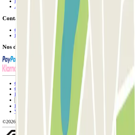
Fournisseur de parking
Affiliés
Contact
Contactez-nous
FAQ
Nos différents modes de paiement:
Conditions générales d'utilisation et contrat
Conditions d'annulation
Politique relative aux cookies
Gérer les cookies
Politique de confidentialité
Whistleblowing
©2026 Parclick. Tous droits réservés