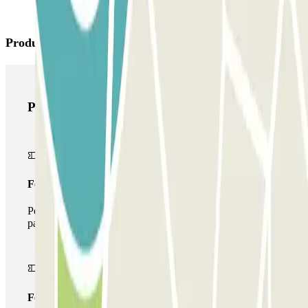
Produits Parclick
Produits Parclick
Forfait Simple
Pendant votre séjour, vous ne pourrez entrer et sortir du
parking qu'une seule fois
Forfait de stationnement multiple