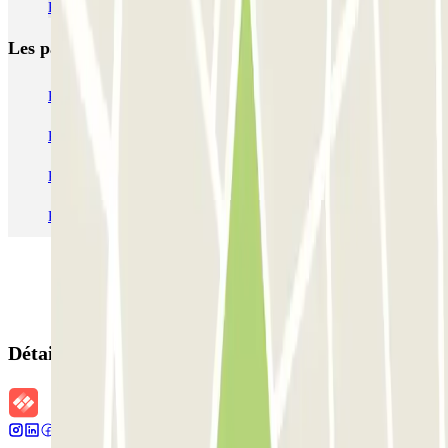
Parking Relais Barcelone | Parking Métro Barcelone
Les parkings les
plus réservés
Parking Paris
Parking Gare de Lyon
Parking Gare Montparnasse
Parking Charles de Gaulle - Roissy Aeroport
Parking Aéroport Roland Garros La Réunion P4 Longue Durée
Parking Aéroport Barcelone
Parking Aéroport Beauvais
Détails de la réservation