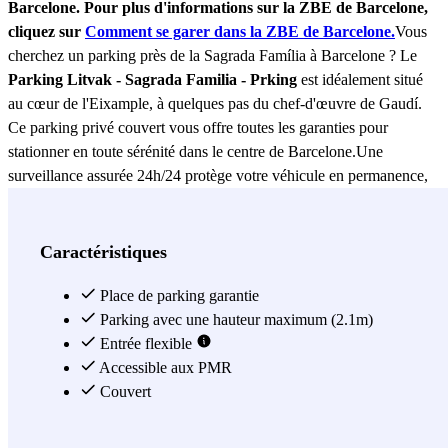
Barcelone. Pour plus d'informations sur la ZBE de Barcelone,
cliquez sur
Comment se garer dans la ZBE de Barcelone.
Vous
cherchez un parking près de la Sagrada Família à Barcelone ? Le
Parking Litvak - Sagrada Familia - Prking
est idéalement situé
au cœur de l'Eixample, à quelques pas du chef-d'œuvre de Gaudí.
Ce parking privé couvert vous offre toutes les garanties pour
stationner en toute sérénité dans le centre de Barcelone.Une
surveillance assurée 24h/24 protège votre véhicule en permanence,
tandis que les places réservées aux personnes à mobilité réduite
garantissent un accès facile pour tous. La réservation en ligne vous
permet de sécuriser votre place à l'avance et d'arriver dans
Caractéristiques
l'Eixample sans la moindre contrainte, que vous visitiez la Sagrada
Família, flâniez dans le quartier ou ayez un rendez-vous
Place de parking garantie
professionnel en centre-ville. Le
Parking avec une hauteur maximum (2.1m)
Parking Litvak - Sagrada
Familia - Prking
Entrée flexible
est la référence pour le stationnement à Barcelone
dans l'un des quartiers les plus animés de la ville. Réservez en ligne
Accessible aux PMR
dès maintenant et profitez pleinement de votre séjour.
Couvert
Voir plus