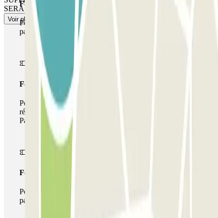
Forfait Simple
SERA APPLIQUÉ.
Voir plus
Pendant votre séjour, vous ne pourrez entrer et sortir du
parking qu'une seule fois
Forfait de stationnement multiple
Pendant votre séjour, vous pouvez utiliser l'ensemble du
réseau de parkings de cet opérateur disponible sur
Parclick.
Forfait illimité
Pendant votre séjour, vous pouvez entrer et sortir du
parking aussi souvent que vous le souhaitez.