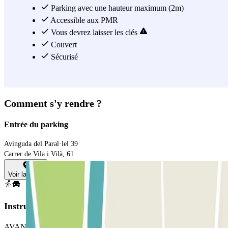
commence sans stress. Profitez de confort, de sécurité et d'efficacité
Parking avec une hauteur maximum (2m)
à chaque étape de votre expérience.
Accessible aux PMR
Vous devrez laisser les clés
Voir plus
Couvert
Sécurisé
Comment s'y rendre ?
Entrée du parking
Avinguda del Paral·lel 39
Carrer de Vila i Vilà, 61
Voir la carte
Instructions
AVANT VOTRE ARRIVÉE Appelez 15 minutes avant le numéro