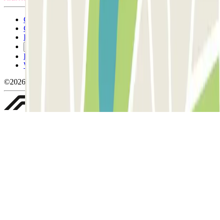
Conditions générales d'utilisation et contrat
Conditions d'annulation
Politique relative aux cookies
Gérer les cookies
Politique de confidentialité
Whistleblowing
©2026 Parclick. Tous droits réservés