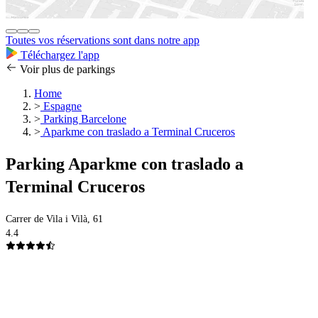
Toutes vos réservations sont dans notre app
Téléchargez l'app
Voir plus de parkings
Home
>
Espagne
>
Parking Barcelone
>
Aparkme con traslado a Terminal Cruceros
Parking Aparkme con traslado a
Terminal Cruceros
Carrer de Vila i Vilà, 61
4.4