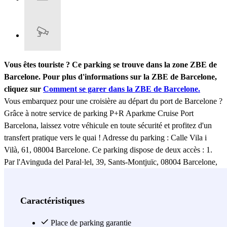
Vous êtes touriste ? Ce parking se trouve dans la zone ZBE de
Barcelone. Pour plus d'informations sur la ZBE de Barcelone,
cliquez sur
Comment se garer dans la ZBE de Barcelone.
Vous embarquez pour une croisière au départ du port de Barcelone ?
Grâce à notre service de parking P+R Aparkme Cruise Port
Barcelona, ​​laissez votre véhicule en toute sécurité et profitez d'un
transfert pratique vers le quai ! Adresse du parking : Calle Vila i
Vilà, 61, 08004 Barcelone. Ce parking dispose de deux accès : 1.
Par l'Avinguda del Paral·lel, 39, Sants-Montjuïc, 08004 Barcelone,
où il partage ses locaux avec le parking « 3 chimeneas » ; 2. Par la
rue Vila i Vilà, 61, 08004 Barcelone. Cette zone étant en travaux,
l'accès est plus rapide par la première option.
Il se peut qu'on vous
Caractéristiques
demande les clés ponctuellement pendant les pics de haute
saison
Avec Aparkme Cruise Port Barcelona P+R, votre voyage
Place de parking garantie