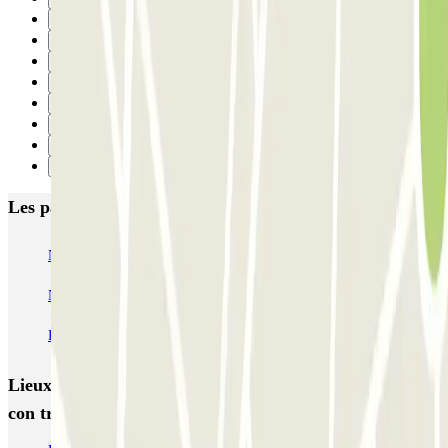
7
8
9
10
11
12
13
Suivant
Les parkings les mieux notés à Barcelone
NN Santaló
NN Urgell 2
NN Borrell
NN Valencia III
NN Rocafort
Torre Nuñez i Navarro
BSM Moll de la Fusta
Parking Viajeros
BSM Flos i Calcat
BSM Rius i Taulet
Lieux et événements intéressants à proximité Aparkme
con traslado a Terminal Cruceros