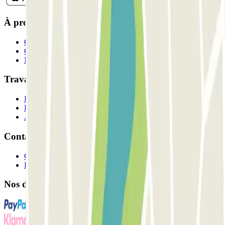
À propos de Parclick
Qui sommes-nous ?
Comment ça marche?
Nos parkings
Travaillons ensemble?
Professionnels
Fournisseur de parking
Affiliés
Contact
Contactez-nous
FAQ
Nos différents modes de paiement: