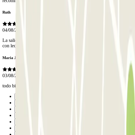
recomiendo.
Ruth
04/08/2026
La salida se deberia de organizar de otra manera, abrirse la barrera
con lectura de la matricula por ejemplo.
Maria Jose
03/08/2026
todo bien
Précédent
1
2
3
4
5
6