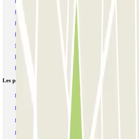
Parking Barcelone hors ZBE (Zone à Basses Emissions)
Parkings près du Musée Maritime de Barcelone
Réservez un parking près de Poble-sec à Barcelone
Parkings à proximité de la colonne Christophe Colomb - Barcelone
Se garer dans le quartier El Raval à Barcelone
Réservez votre parking près du grand théâtre du Lycée
Parking La Rambla Barcelone | Parclick
Les parkings les
plus réservés
Parking Paris
Parking Gare de Lyon
Parking Gare Montparnasse
Parking Charles de Gaulle - Roissy Aeroport
Parking Aéroport Roland Garros La Réunion P4 Longue Durée
Parking Aéroport Barcelone
Parking Aéroport Beauvais