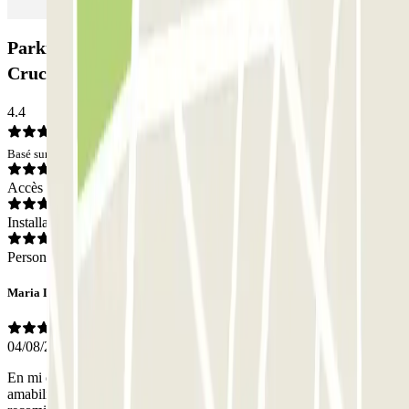
Parking Aparkme con traslado a Terminal
Cruceros: Avis
4.4
Basé sur 38 avis
Accès
Installations
Personnel
Maria Lucia
04/08/2026
En mi opinión todo fue perfecto. Quiero destacar sobre todo la
amabilidad del personal y el gran trato que nos han dado. Lo