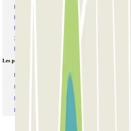
Parking Mobile World Congress - Barcelone | Parclick
Réservez votre place de parking près du Palau Sant Jordi
Parkings dans le quartier de Sants-Badal à Barcelone
Trouvez un parking près du Poble Espanyol de Barcelone
Parkings à proximité du stade olympique Lluís Companys
Les parkings les
plus réservés
Parking Paris
Parking Gare de Lyon
Parking Gare Montparnasse
Parking Charles de Gaulle - Roissy Aeroport
Parking Aéroport Roland Garros La Réunion P4 Longue Durée
Parking Aéroport Barcelone
Parking Aéroport Beauvais