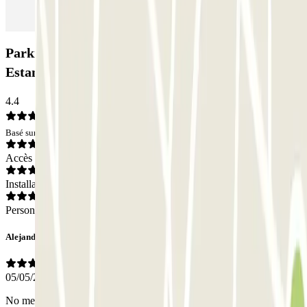
Parking Aparkme Barcelona - P+R (Larga
Estancia): Avis
4.4
Basé sur 129 avis
Accès
Installations
Personnel
Alejandro
05/05/2026
No me avisaron que era el parking de la feria, ni tampoco que tenía