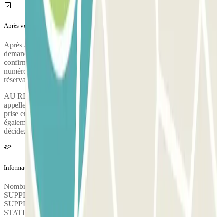
Après votre voyage
Après avoir récupéré vos bagages, appelez le parking pour
demander la prise en charge. Pendant l'appel, une personne vous
confirmera le point de rencontre à la terminal de l'aéroport. Le
numéro de téléphone du parking vous sera fourni une fois la
réservation effectuée.
AU RETOUR : 1. Appel de notification : - A l'atterrissage, le client
appelle le numéro de téléphone de contact indiqué et le point de
prise en charge sera fixé en fonction du terminal. *Le parking offre
également un service de voiturier gratuit à votre retour si vous
décidez de laisser les clés à l'arrivée.
Information complémentaire
Nombre maximum de passagers : 4. UNE TAXE
SUPPLÉMENTAIRE DE 14 EUROS PAR PASSAGER
SUPPLÉMENTAIRE SERA APPLIQUÉE AU
STATIONNEMENT. Pour le lavage et le ravitaillement en