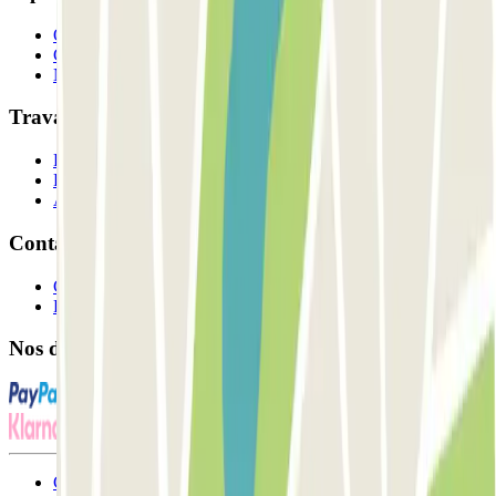
Qui sommes-nous ?
Comment ça marche?
Nos parkings
Travaillons ensemble?
Professionnels
Fournisseur de parking
Affiliés
Contact
Contactez-nous
FAQ
Nos différents modes de paiement:
Conditions générales d'utilisation et contrat