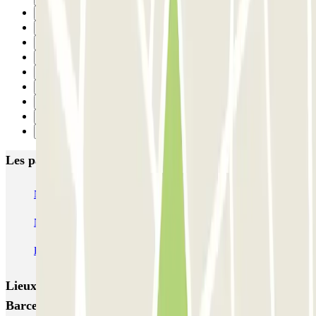
27
28
29
30
31
32
33
34
Suivant
Les parkings les mieux notés à Barcelone
NN Santaló
NN Urgell 2
NN Borrell
NN Valencia III
NN Rocafort
Torre Nuñez i Navarro
BSM Moll de la Fusta
Parking Viajeros
BSM Flos i Calcat
BSM Rius i Taulet
Lieux et événements intéressants à proximité Aparkme
Barcelona - P+R (Larga Estancia)