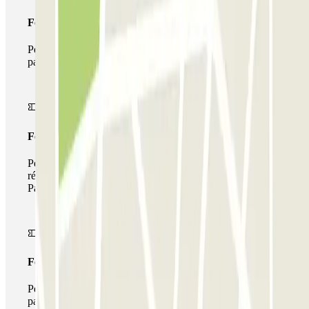
Forfait Simple
Pendant votre séjour, vous ne pourrez entrer et sortir du
parking qu'une seule fois
Forfait de stationnement multiple
Pendant votre séjour, vous pouvez utiliser l'ensemble du
réseau de parkings de cet opérateur disponible sur
Parclick.
Forfait illimité
Pendant votre séjour, vous pouvez entrer et sortir du
parking aussi souvent que vous le souhaitez.