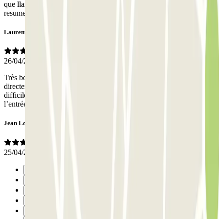
que llamar antes de llegar para que alguien me esperara. En
resumen, las instrucciones muy pobres, tuvimos que improvisar
Laurent
26/04/2026
Très bonne prestation. Personnel agréable. Le retour du véhicule
directement au terminal de l’aéroport est très pratique. Seul bémol :
difficile à trouver, pas très visible depuis la rue. Des travaux devant
l’entrée du parking n’ont pas facilité l’accès.
Jean Louis
25/04/2026
Précédent
1
2
3
4