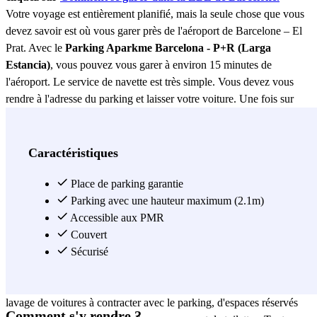
Votre voyage est entièrement planifié, mais la seule chose que vous
devez savoir est où vous garer près de l'aéroport de Barcelone – El
Prat. Avec le
Parking Aparkme Barcelona - P+R (Larga
Estancia)
, vous pouvez vous garer à environ 15 minutes de
l'aéroport. Le service de navette est très simple. Vous devez vous
rendre à l'adresse du parking et laisser votre voiture. Une fois sur
place, une navette privée vous conduira à votre terminal. N'oubliez
pas que vous ne devez pas laisser les clés dans ce parking et que le
nombre maximum de personnes est de 4. Au retour, une fois arrivé à
Caractéristiques
l'aéroport, vous devrez appeler le numéro de téléphone figurant sur
le bon et la navette privée viendra vous chercher pour vous ramener
Place de parking garantie
au parking. Il s'agit d'un parking surveillé situé à seulement 10
Parking avec une hauteur maximum (2.1m)
minutes de l'aéroport de Barcelone - El Prat, dans le parking de Fira.
Accessible aux PMR
Son horaire est assez long, vous n'aurez donc aucun problème si
Couvert
votre vol part très tôt. De plus, si votre vol est retardé, ce temps
Sécurisé
supplémentaire sera couvert par le parking. Quel bel avantage ! Il
dispose d'un service de sécurité 24 heures sur 24, d'un service de
lavage de voitures à contracter avec le parking, d'espaces réservés
Comment s'y rendre ?