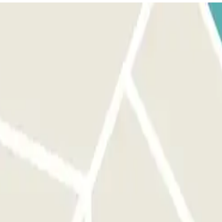
porte quel emplacement libre.
rphone et ne communiquez pas le localisateur de votre réservation
 et sortir.