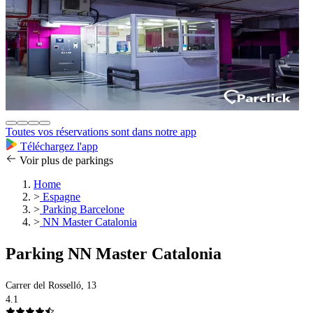
Toutes vos réservations sont dans notre app
Téléchargez l'app
Voir plus de parkings
Home
>
Espagne
>
Parking Barcelone
>
NN Master Catalonia
Parking NN Master Catalonia
Carrer del Rosselló, 13
4.1